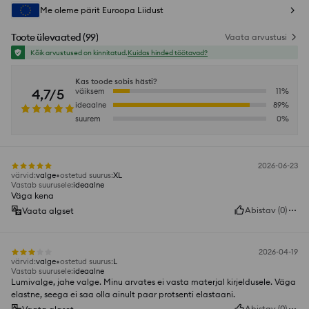
Me oleme pärit Euroopa Liidust
Toote ülevaated
(
99
)
Vaata arvustusi
Kõik arvustused on kinnitatud.
Kuidas hinded töötavad?
Kas toode sobis hästi?
4,7/5
väiksem
11
%
ideaalne
89
%
suurem
0
%
2026-06-23
värvid
:
valge
ostetud suurus
:
XL
Vastab suurusele
:
ideaalne
Väga kena
Abistav
(
0
)
Vaata algset
2026-04-19
värvid
:
valge
ostetud suurus
:
L
Vastab suurusele
:
ideaalne
Lumivalge, jahe valge. Minu arvates ei vasta materjal kirjeldusele. Väga
elastne, seega ei saa olla ainult paar protsenti elastaani.
Abistav
(
0
)