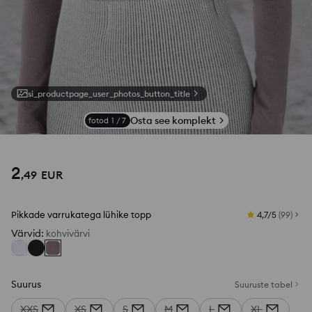
si_productpage_user_photos_button_title
Osta see komplekt
fotod
1
/
7
2
,
49
EUR
Pikkade varrukatega lühike topp
4,7/5
(
99
)
Värvid
:
kohvivärvi
Suurus
Suuruste tabel
XXS
XS
S
M
L
XL