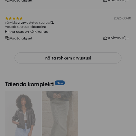
Vaata algset
2026-03-10
värvid
:
valge
ostetud suurus
:
XL
Vastab suurusele
:
ideaalne
Hinna osas on kõik korras
Abistav
(
0
)
Vaata algset
näita rohkem arvustusi
Täienda komplekti
New