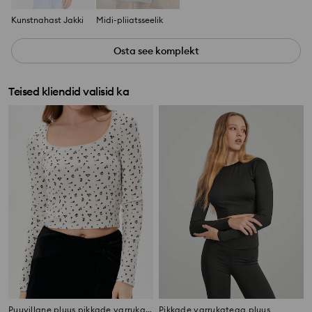
Kunstnahast Jakki
Midi-pliiatsseelik
Osta see komplekt
Teised kliendid valisid ka
Puuvillane pluus pikkade varrukatega
Pikkade varrukatega pluus