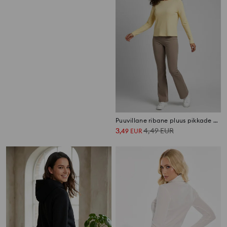
Pluus
Puuvillane ribane pluus pikkade varrukatega
2
7,99
EUR
3
4,49
EUR
,
49
EUR
,
49
EUR