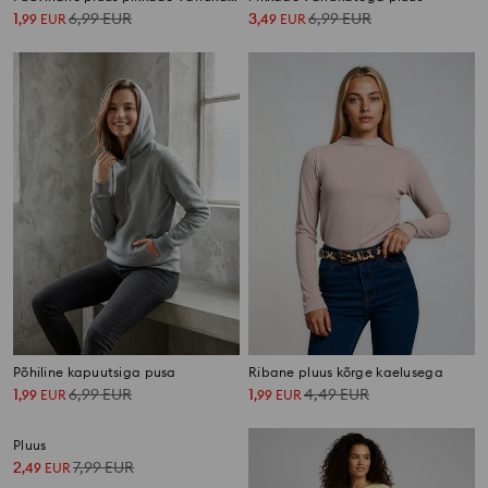
1
6,99
EUR
3
6,99
EUR
,
99
EUR
,
49
EUR
Põhiline kapuutsiga pusa
Ribane pluus kõrge kaelusega
1
6,99
EUR
1
4,49
EUR
,
99
EUR
,
99
EUR