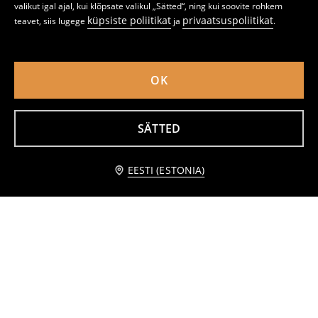
valikut igal ajal, kui klõpsate valikul „Sätted“, ning kui soovite rohkem
küpsiste poliitikat
privaatsuspoliitikat
teavet, siis lugege
ja
.
OK
Puuvillane pluus pikkade varrukatega
Pikkade varrukatega pluus
SÄTTED
1
3,29
EUR
5
,
99
EUR
,
99
EUR
Teavita mind
EESTI (ESTONIA)