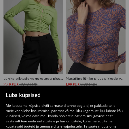
Lühike pikkade varrukatega pluus krookimisega ees
Mustriline lühike pluus pikkade varrukatega
2
12,99
EUR
1
9,99
EUR
,
49
EUR
,
99
EUR
Luba küpsised
Me kasutame küpsiseid või sarnaseid tehnoloogiaid, et pakkuda teile
meie veebilehe kasutamisel parimat võimalikku kogemust. Kui lubate kõik
küpsised, võimaldate meil kanda hoolt teie ostlemismugavuse eest
vastavalt teie enda eelistustele ja harjumustele, kuna me sobitame
kuvatavaid tooteid ja teenuseid teie vajadustele. Te saate muuta oma