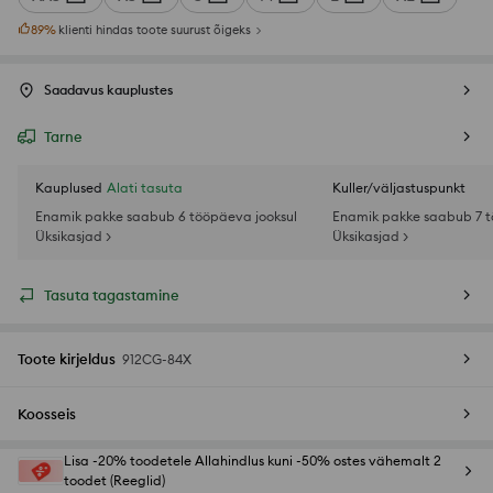
89
%
klienti hindas toote suurust õigeks
Saadavus kauplustes
Tarne
Kauplused
Alati tasuta
Kuller/väljastuspunkt
Enamik pakke saabub 6 tööpäeva jooksul
Enamik pakke saabub 7 t
Üksikasjad >
Üksikasjad >
Tasuta tagastamine
Toote kirjeldus
912CG-84X
Koosseis
Lisa -20% toodetele Allahindlus kuni -50% ostes vähemalt 2
toodet (Reeglid)