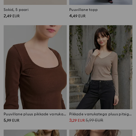
Sokid, 5 paari
Puuvillane topp
2
4
,
49
EUR
,
49
EUR
Puuvillane pluus pikkade varrukatega
Pikkade varrukatega pluus pitsiga kaelusel
5
3
5,99
EUR
,
99
EUR
,
29
EUR