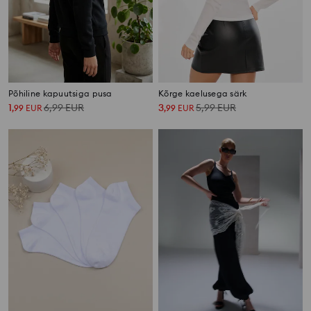
Põhiline kapuutsiga pusa
Kõrge kaelusega särk
1
6,99
EUR
3
5,99
EUR
,
99
EUR
,
99
EUR