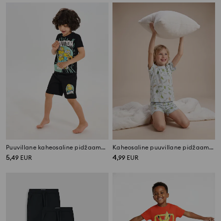
Puuvillane kaheosaline pidžaama trüki kanssa Minions
Kaheosaline puuvillane pidžaama dinosaurusete mustriga
5
4
,
49
EUR
,
99
EUR