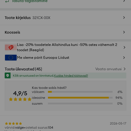
Tasuta tagastamine
Toote kirjeldus
321CX-00X
Koosseis
Lisa -20% toodetele Allahindlus kuni -50% ostes vähemalt 2
toodet (Reeglid)
Me oleme pärit Euroopa Liidust
Toote ülevaated
(
45
)
Vaata arvustusi
Kõik arvustused on kinnitatud.
Kuidas hinded töötavad?
Kas toode sobis hästi?
4,9/5
väiksem
6
%
ideaalne
94
%
suurem
0
%
2026-05-17
värvid
:
valge
ostetud suurus
:
104