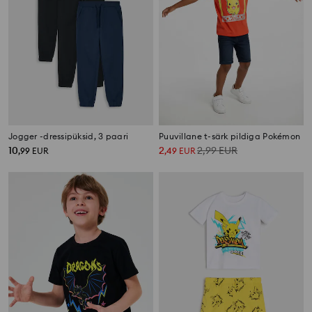
Jogger -dressipüksid, 3 paari
Puuvillane t-särk pildiga Pokémon
10
2
2,99
EUR
,
99
EUR
,
49
EUR