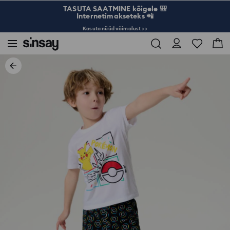
TASUTA SAATMINE kõigele 🎒
Internetimakseteks 📲
Kasuta nüüd võimalust >>