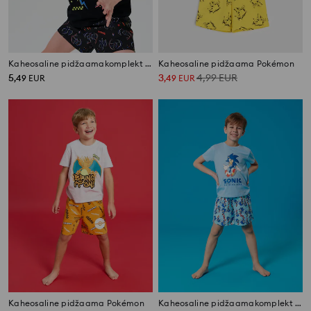
Kaheosaline pidžaamakomplekt How to train your dragon
Kaheosaline pidžaama Pokémon
5
3
4,99
EUR
,
49
EUR
,
49
EUR
Kaheosaline pidžaama Pokémon
Kaheosaline pidžaamakomplekt Sonic The Hedgehog