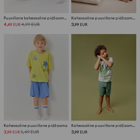
Puuvillane kaheosaline pidžaama jalgpallimotiiviga
Kaheosaline puuvillane pidžaama kirjaga
4
4,99
EUR
3
,
49
EUR
,
99
EUR
Kaheosaline puuvillane pidžaama
Kaheosaline puuvillane pidžaama dinosaurusprindiga
3
5,49
EUR
3
,
99
EUR
,
99
EUR