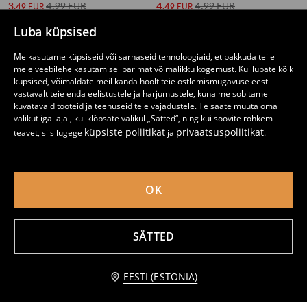
3
4,99
EUR
4
4,99
EUR
,
49
EUR
,
49
EUR
Luba küpsised
Me kasutame küpsiseid või sarnaseid tehnoloogiaid, et pakkuda teile
meie veebilehe kasutamisel parimat võimalikku kogemust. Kui lubate kõik
küpsised, võimaldate meil kanda hoolt teie ostlemismugavuse eest
vastavalt teie enda eelistustele ja harjumustele, kuna me sobitame
kuvatavaid tooteid ja teenuseid teie vajadustele. Te saate muuta oma
valikut igal ajal, kui klõpsate valikul „Sätted“, ning kui soovite rohkem
küpsiste poliitikat
privaatsuspoliitikat
teavet, siis lugege
ja
.
OK
Puuvillane kaheosaline oversize pidžaama numbriga
Kaheosaline pidžaamakomplekt How to train your dragon
SÄTTED
5
4
,
49
EUR
,
99
EUR
lisa ostukorvi
EESTI (ESTONIA)
3,99 EUR