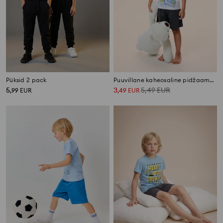
Püksid 2 pack
Puuvillane kaheosaline pidžaama trüki kanssa
5
3
5,49
EUR
,
99
EUR
,
49
EUR