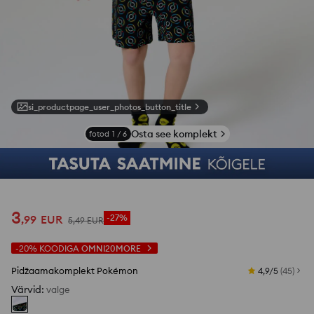
si_productpage_user_photos_button_title
Osta see komplekt
fotod
1
/
6
3
,
99
EUR
-27%
5
,
49
EUR
-20%
KOODIGA
OMNI20MORE
Pidžaamakomplekt Pokémon
4,9/5
(
45
)
Värvid
:
valge