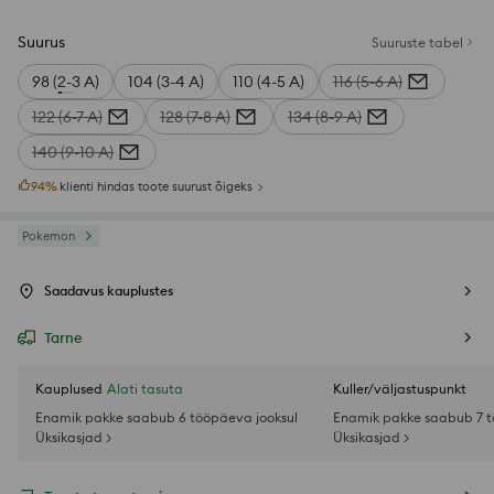
Suurus
Suuruste tabel
98 (2-3 A)
104 (3-4 A)
110 (4-5 A)
116 (5-6 A)
122 (6-7 A)
128 (7-8 A)
134 (8-9 A)
140 (9-10 A)
94
%
klienti hindas toote suurust õigeks
Pokemon
Saadavus kauplustes
Tarne
Kauplused
Alati tasuta
Kuller/väljastuspunkt
Enamik pakke saabub 6 tööpäeva jooksul
Enamik pakke saabub 7 t
Üksikasjad >
Üksikasjad >