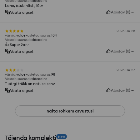
Vastab suurusele
:
ideaalne
Lahe, istub hästi, lõtv
Abistav
(
0
)
Vaata algset
2026-04-28
värvid
:
valge
ostetud suurus
:
104
Vastab suurusele
:
ideaalne
👍️ Super žanr
Abistav
(
0
)
Vaata algset
2026-04-27
värvid
:
valge
ostetud suurus
:
98
Vastab suurusele
:
ideaalne
T-särgi trükk on natuke kehv
Abistav
(
0
)
Vaata algset
näita rohkem arvustusi
Täienda komplekti
New