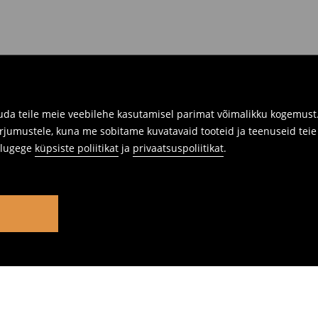
da teile meie veebilehe kasutamisel parimat võimalikku kogemust. 
rjumustele, kuna me sobitame kuvatavaid tooteid ja teenuseid teie v
s lugege
küpsiste poliitikat
ja
privaatsuspoliitikat
.