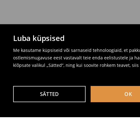
Luba küpsised
Me kasutame küpsiseid või sarnaseid tehnoloogiaid, et pakku
ostlemismugavuse eest vastavalt teie enda eelistustele ja ha
klõpsate valikul „Sätted“, ning kui soovite rohkem teavet, sii
SÄTTED
OK