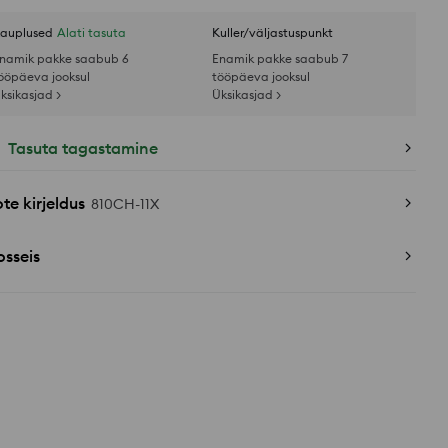
auplused
Alati tasuta
Kuller/väljastuspunkt
namik pakke saabub 6
Enamik pakke saabub 7
ööpäeva jooksul
tööpäeva jooksul
ksikasjad >
Üksikasjad >
Tasuta tagastamine
te kirjeldus
810CH-11X
sseis