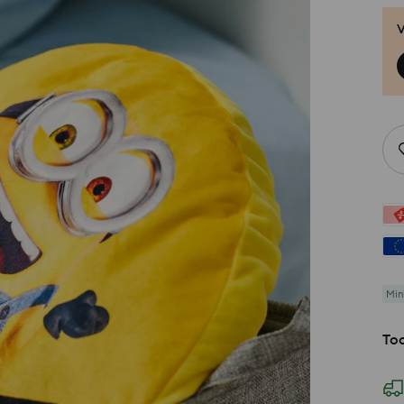
V
Min
Too