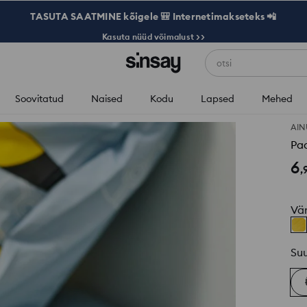
TASUTA SAATMINE kõigele 🎒 Internetimakseteks 📲
Kasuta nüüd võimalust >>
otsi
Soovitatud
Naised
Kodu
Lapsed
Mehed
AIN
6
,
Vä
Su