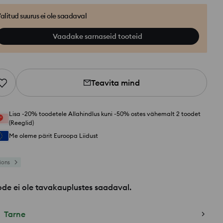
alitud suurus ei ole saadaval
Vaadake sarnaseid tooteid
Teavita mind
Lisa -20% toodetele Allahindlus kuni -50% ostes vähemalt 2 toodet
(Reeglid)
Me oleme pärit Euroopa Liidust
ions
de ei ole tavakauplustes saadaval.
Tarne