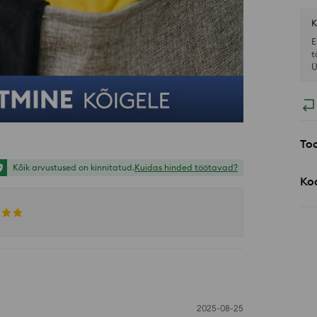
K
E
t
Ü
Too
Kõik arvustused on kinnitatud.
Kuidas hinded töötavad?
Koo
2025-08-25