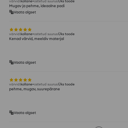
värvid
:
kollane
ostetud suurus
:
Üks toode
Mugav ja pehme, ideaalne padi
Vaata algset
värvid
:
kollane
ostetud suurus
:
Üks toode
Kenad värvid, meeldiv materjal
Vaata algset
värvid
:
kollane
ostetud suurus
:
Üks toode
pehme, mugav, suurepärane
Vaata algset