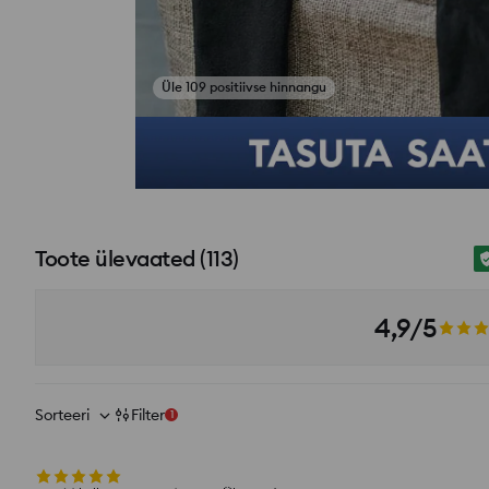
Üle 109 positiivse hinnangu
si_productpage_user_photos_button_title
Toote ülevaated
(
113
)
4,9/5
Sorteeri
Filter
1