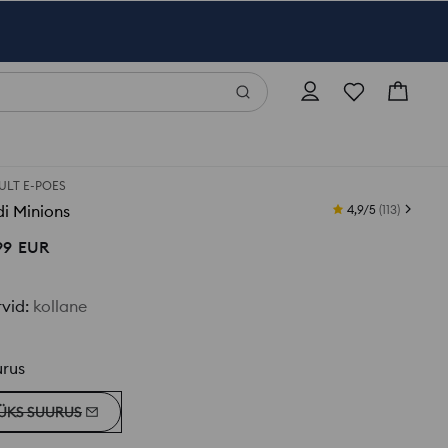
ULT E-POES
Padi Minions
4,9/5
(
113
)
99
EUR
rvid
:
kollane
urus
ÜKS SUURUS