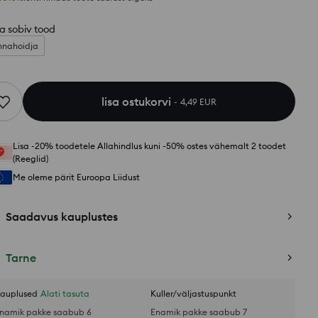
a sobiv tood
nnahoidja
lisa ostukorvi
4,49 EUR
Lisa -20% toodetele Allahindlus kuni -50% ostes vähemalt 2 toodet
(Reeglid)
Me oleme pärit Euroopa Liidust
Saadavus kauplustes
Tarne
auplused
Alati tasuta
Kuller/väljastuspunkt
namik pakke saabub 6
Enamik pakke saabub 7