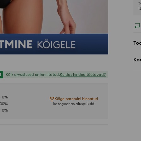
t
Ü
Too
Koo
Kõik arvustused on kinnitatud.
Kuidas hinded töötavad?
0
%
Kõige paremini hinnatud
100
%
kategoorias aluspüksid
0
%