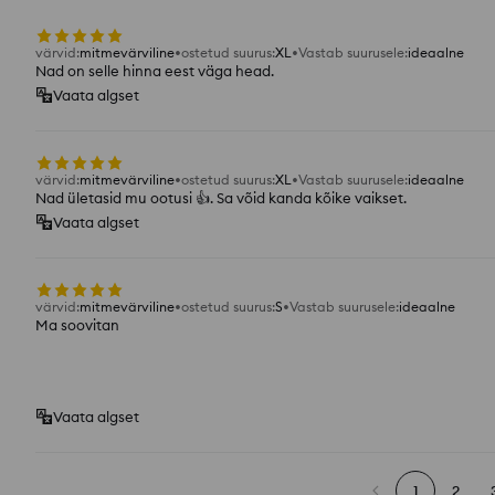
värvid
:
mitmevärviline
ostetud suurus
:
XL
Vastab suurusele
:
ideaalne
Nad on selle hinna eest väga head.
Vaata algset
värvid
:
mitmevärviline
ostetud suurus
:
XL
Vastab suurusele
:
ideaalne
Nad ületasid mu ootusi 👍. Sa võid kanda kõike vaikset.
Vaata algset
värvid
:
mitmevärviline
ostetud suurus
:
S
Vastab suurusele
:
ideaalne
Ma soovitan
Vaata algset
1
2