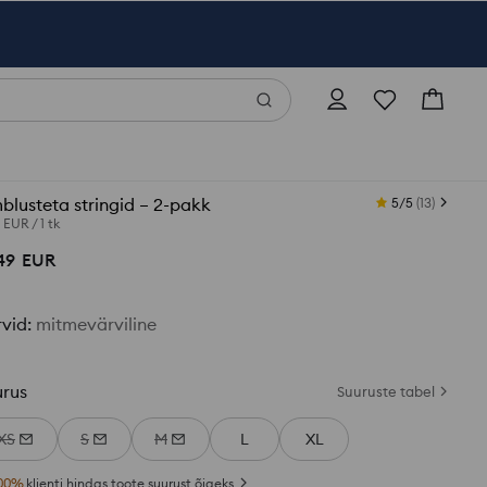
lusteta stringid – 2-pakk
5/5
(
13
)
5 EUR
/
1 tk
49
EUR
rvid
:
mitmevärviline
urus
Suuruste tabel
XS
S
M
L
XL
00
%
klienti hindas toote suurust õigeks