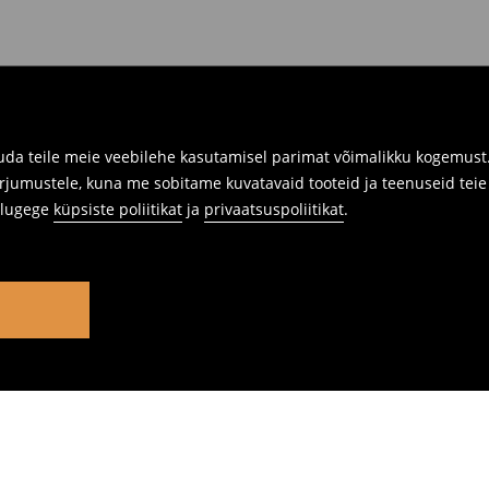
da teile meie veebilehe kasutamisel parimat võimalikku kogemust. 
rjumustele, kuna me sobitame kuvatavaid tooteid ja teenuseid teie v
s lugege
küpsiste poliitikat
ja
privaatsuspoliitikat
.