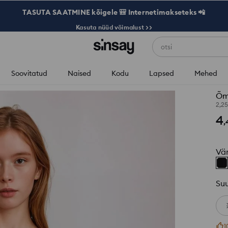
TASUTA SAATMINE kõigele 🎒 Internetimakseteks 📲
Kasuta nüüd võimalust >>
otsi
Soovitatud
Naised
Kodu
Lapsed
Mehed
Õmb
2,2
4
,
Vä
Su
1