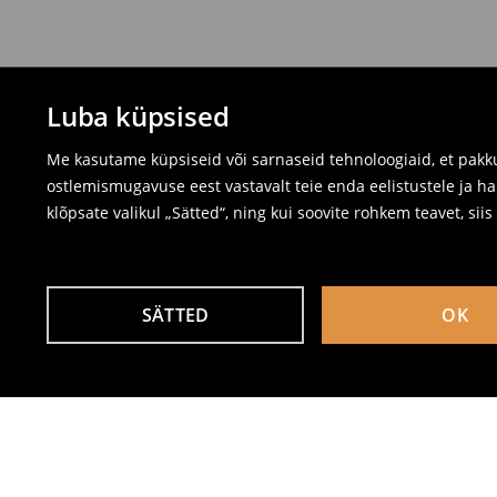
Luba küpsised
Me kasutame küpsiseid või sarnaseid tehnoloogiaid, et pakku
ostlemismugavuse eest vastavalt teie enda eelistustele ja ha
klõpsate valikul „Sätted“, ning kui soovite rohkem teavet, sii
SÄTTED
OK