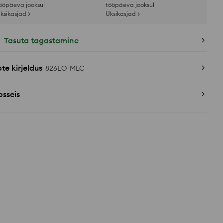
ööpäeva jooksul
tööpäeva jooksul
ksikasjad >
Üksikasjad >
Tasuta tagastamine
te kirjeldus
826EO-MLC
sseis