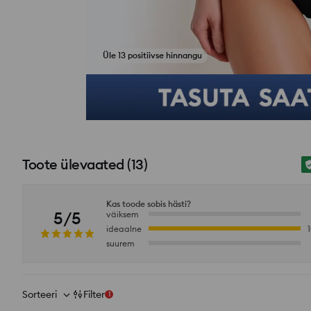
Üle 13 positiivse hinnangu
si_productpage_user_photos_button_title
Toote ülevaated
(
13
)
Kas toode sobis hästi?
5/5
väiksem
ideaalne
suurem
Sorteeri
Filter
1