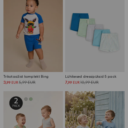
Trikotaažist komplekt Bing
Lühikesed dressipüksid 5 pack
3
5,99
EUR
7
10,99
EUR
,
99
EUR
,
99
EUR