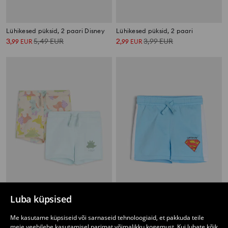
Lühikesed püksid, 2 paari Disney
Lühikesed püksid, 2 paari
3
5,49
EUR
2
3,99
EUR
,
99
EUR
,
99
EUR
Luba küpsised
Lühikesed püksid, 2 paari
Lühikesed püksid Superman
3
4,49
EUR
0
2,49
EUR
Me kasutame küpsiseid või sarnaseid tehnoloogiaid, et pakkuda teile
,
49
EUR
,
99
EUR
meie veebilehe kasutamisel parimat võimalikku kogemust. Kui lubate kõik