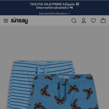
TASUTA SAATMINE kõigele 🎒
Internetimakseteks 📲
Kasuta nüüd võimalust >>