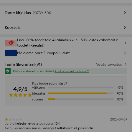
Toote kirjeldus
907DY-50X
Koosseis
Lisa -20% toodetele Allahindlus kuni -50% ostes vähemalt 2
toodet (Reeglid)
Me oleme pärit Euroopa Liidust
Toote ülevaated
(
74
)
Vaata arvustusi
Kõik arvustused on kinnitatud.
Kuidas hinded töötavad?
Kas toode sobis hästi?
4,9/5
väiksem
0
%
ideaalne
90
%
suurem
10
%
2026-07-09
värvid
:
helesinine
ostetud suurus
:
104
Kahjuks saabus see aukidega tselluloositud pakendis.