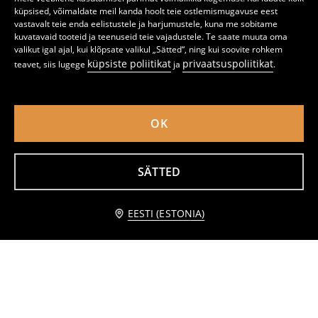
küpsised, võimaldate meil kanda hoolt teie ostlemismugavuse eest
vastavalt teie enda eelistustele ja harjumustele, kuna me sobitame
kuvatavaid tooteid ja teenuseid teie vajadustele. Te saate muuta oma
valikut igal ajal, kui klõpsate valikul „Sätted“, ning kui soovite rohkem
küpsiste poliitikat
privaatsuspoliitikat
teavet, siis lugege
ja
.
OK
SÄTTED
lisa ostukorvi
EESTI (ESTONIA)
Lühikesed püksid, 2 paari
Lühikesed püksid, 2 paari Peanuts
3,99 EUR
3
4,49
EUR
3
5,49
EUR
,
49
EUR
,
99
EUR