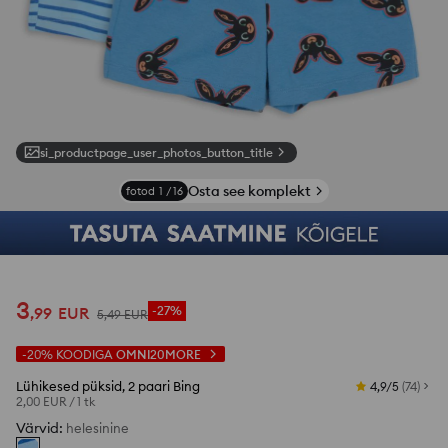
si_productpage_user_photos_button_title
Osta see komplekt
fotod
1
/
16
3
,
99
EUR
-27%
5
,
49
EUR
-20%
KOODIGA
OMNI20MORE
Lühikesed püksid, 2 paari Bing
4,9/5
(
74
)
2,00 EUR
/
1 tk
Värvid
:
helesinine