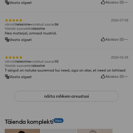
Abistav
(
0
)
Vaata algset
2026-07-08
värvid
:
helesinine
ostetud suurus
:
86
Vastab suurusele
:
ideaalne
Hea materjal, armsad mustrid.
Abistav
(
0
)
Vaata algset
2026-06-25
värvid
:
helesinine
ostetud suurus
:
92
Vastab suurusele
:
ideaalne
T-särgid on natuke suuremad kui need, aga on okei, et need on lahtised
Abistav
(
0
)
Vaata algset
näita rohkem arvustusi
Täienda komplekti
New