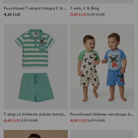
Puuvillased T-särgid trükiga 2 tk Bing
T-särk, 2 tk Bing
4
3
5,99
EUR
,
49
EUR
,
99
EUR
T-särgi ja lühikeste pükste komplekt Bing
Puuvillased lühikese varrukaga bodid – 2 tk pakk Bing
6
7,99
EUR
4
5,99
EUR
,
49
EUR
,
99
EUR