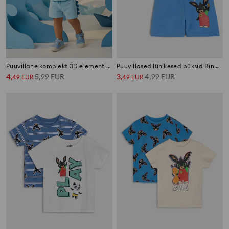
Puuvillane komplekt 3D elementidega
Puuvillased lühikesed püksid Bing trükiga 2 pack
4
5,99
EUR
3
4,99
EUR
,
49
EUR
,
49
EUR