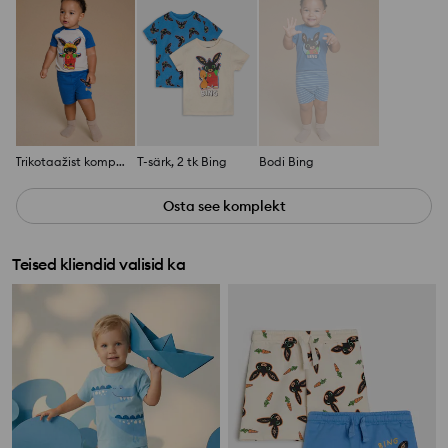
Trikotaažist komplekt Bing
T-särk, 2 tk Bing
Bodi Bing
Osta see komplekt
Teised kliendid valisid ka