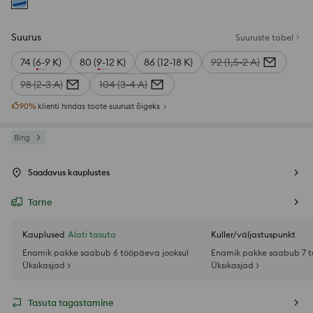
Suurus
Suuruste tabel
74 (6-9 K)
80 (9-12 K)
86 (12-18 K)
92 (1,5-2 A)
98 (2-3 A)
104 (3-4 A)
90
%
klienti hindas toote suurust õigeks
Bing
Saadavus kauplustes
Tarne
Kauplused
Alati tasuta
Kuller/väljastuspunkt
Enamik pakke saabub 6 tööpäeva jooksul
Enamik pakke saabub 7 t
Üksikasjad >
Üksikasjad >
Tasuta tagastamine