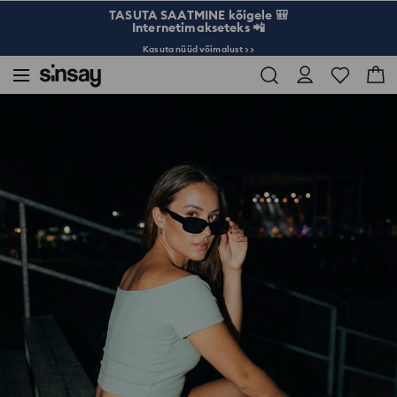
TASUTA SAATMINE kõigele 🎒
Internetimakseteks 📲
Kasuta nüüd võimalust >>
Sinsay
Naised
Line
Basic
Lühike topp