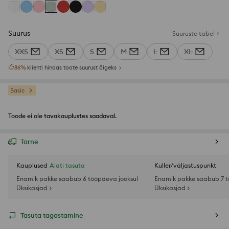
Suurus
Suuruste tabel
XXS
XS
S
M
L
XL
86
%
klienti hindas toote suurust õigeks
Basic
Toode ei ole tavakauplustes saadaval.
Tarne
Kauplused
Alati tasuta
Kuller/väljastuspunkt
Enamik pakke saabub 6 tööpäeva jooksul
Enamik pakke saabub 7 t
Üksikasjad >
Üksikasjad >
Tasuta tagastamine