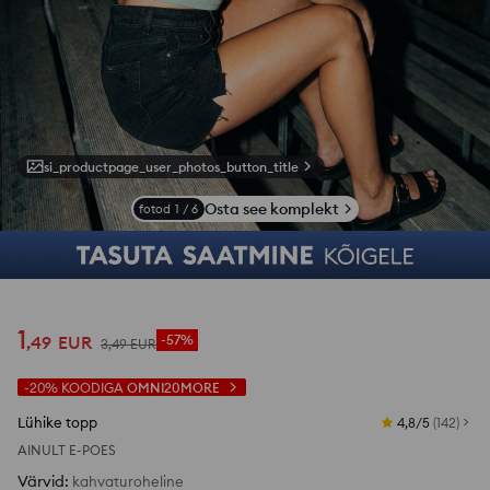
si_productpage_user_photos_button_title
Osta see komplekt
fotod
1
/
6
1
,
49
EUR
-57%
3
,
49
EUR
-20%
KOODIGA
OMNI20MORE
Lühike topp
4,8/5
(
142
)
AINULT E-POES
Värvid
:
kahvaturoheline