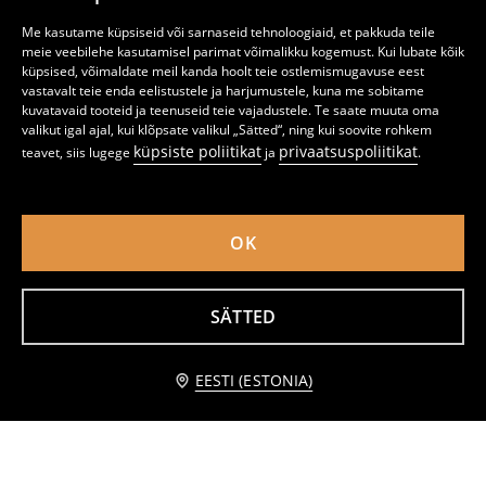
Me kasutame küpsiseid või sarnaseid tehnoloogiaid, et pakkuda teile
meie veebilehe kasutamisel parimat võimalikku kogemust. Kui lubate kõik
küpsised, võimaldate meil kanda hoolt teie ostlemismugavuse eest
vastavalt teie enda eelistustele ja harjumustele, kuna me sobitame
kuvatavaid tooteid ja teenuseid teie vajadustele. Te saate muuta oma
valikut igal ajal, kui klõpsate valikul „Sätted“, ning kui soovite rohkem
küpsiste poliitikat
privaatsuspoliitikat
teavet, siis lugege
ja
.
OK
SÄTTED
Seotava alläärega puuvillane pluus
Crop top struktuursest kangast
0
1,49
EUR
4
,
99
EUR
,
49
EUR
Teavita mind
EESTI (ESTONIA)