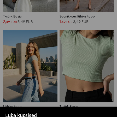
T-särk Basic
Soonikkoes lühike topp
2
3,49
EUR
1
3,49
EUR
,
49
EUR
,
49
EUR
Lühike topp
T-särk Basic
0
3,49
EUR
3
7,99
EUR
,
99
EUR
,
49
EUR
Luba küpsised