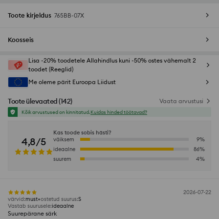
Toote kirjeldus
765BB-07X
Koosseis
Lisa -20% toodetele Allahindlus kuni -50% ostes vähemalt 2
toodet (Reeglid)
Me oleme pärit Euroopa Liidust
Toote ülevaated
(
142
)
Vaata arvustusi
Kõik arvustused on kinnitatud.
Kuidas hinded töötavad?
Kas toode sobis hästi?
4,8/5
väiksem
9
%
ideaalne
86
%
suurem
4
%
2026-07-22
värvid
:
must
ostetud suurus
:
S
Vastab suurusele
:
ideaalne
Suurepärane särk