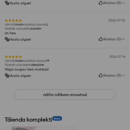
Abistav
(
0
)
Vaata algset
2026-07-20
värvid
:
must
ostetud suurus
:
L
Vastab suurusele
:
suurem
on hea
Abistav
(
0
)
Vaata algset
2026-07-16
värvid
:
must
ostetud suurus
:
M
Vastab suurusele
:
ideaalne
Väga mugav hea materjal
Abistav
(
0
)
Vaata algset
näita rohkem arvustusi
Täienda komplekti
New