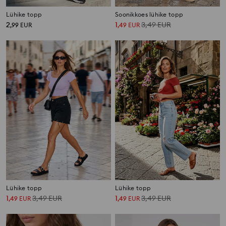
Lühike topp
Soonikkoes lühike topp
2
1
3,49
EUR
,
99
EUR
,
49
EUR
Lühike topp
Lühike topp
1
3,49
EUR
1
3,49
EUR
,
49
EUR
,
49
EUR