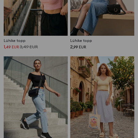
Lühike topp
Lühike topp
1
3,49
EUR
2
,
49
EUR
,
99
EUR