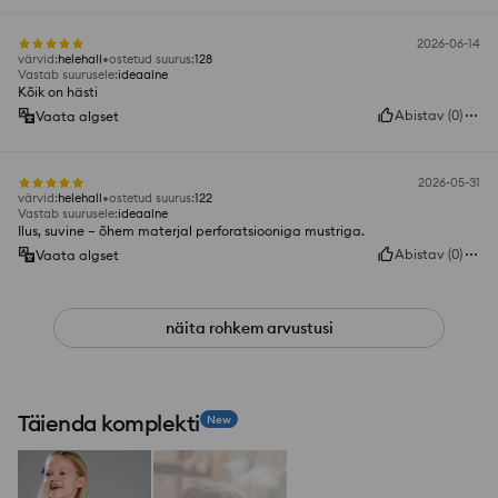
2026-06-14
värvid
:
helehall
ostetud suurus
:
128
Vastab suurusele
:
ideaalne
Kõik on hästi
Abistav
(
0
)
Vaata algset
2026-05-31
värvid
:
helehall
ostetud suurus
:
122
Vastab suurusele
:
ideaalne
Ilus, suvine – õhem materjal perforatsiooniga mustriga.
Abistav
(
0
)
Vaata algset
näita rohkem arvustusi
Täienda komplekti
New