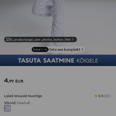
si_productpage_user_photos_button_title
Osta see komplekt
fotod
1
/
6
4
,
99
EUR
Laiad retuusid mustriga
5/5
(
12
)
Värvid
:
helehall