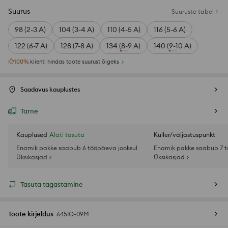
Suurus
Suuruste tabel
98 (2-3 A)
104 (3-4 A)
110 (4-5 A)
116 (5-6 A)
122 (6-7 A)
128 (7-8 A)
134 (8-9 A)
140 (9-10 A)
100
%
klienti hindas toote suurust õigeks
Saadavus kauplustes
Tarne
Kauplused
Alati tasuta
Kuller/väljastuspunkt
Enamik pakke saabub 6 tööpäeva jooksul
Enamik pakke saabub 7 t
Üksikasjad >
Üksikasjad >
Tasuta tagastamine
Toote kirjeldus
645IQ-09M