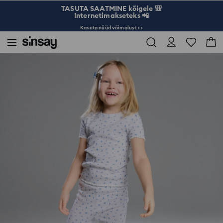
TASUTA SAATMINE kõigele 🎒
Internetimakseteks 📲
Kasuta nüüd võimalust >>
Sinsay
Lapsed
Tüdrukud 3-10
Laiad retuusid mustriga