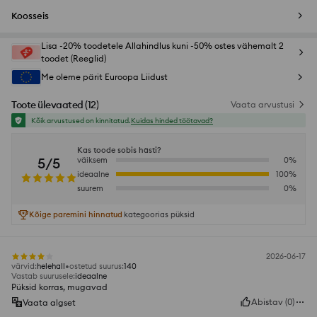
Koosseis
Lisa -20% toodetele Allahindlus kuni -50% ostes vähemalt 2
toodet (Reeglid)
Me oleme pärit Euroopa Liidust
Toote ülevaated
(
12
)
Vaata arvustusi
Kõik arvustused on kinnitatud.
Kuidas hinded töötavad?
Kas toode sobis hästi?
5/5
väiksem
0
%
ideaalne
100
%
suurem
0
%
Kõige paremini hinnatud
kategoorias püksid
2026-06-17
värvid
:
helehall
ostetud suurus
:
140
Vastab suurusele
:
ideaalne
Püksid korras, mugavad
Abistav
(
0
)
Vaata algset