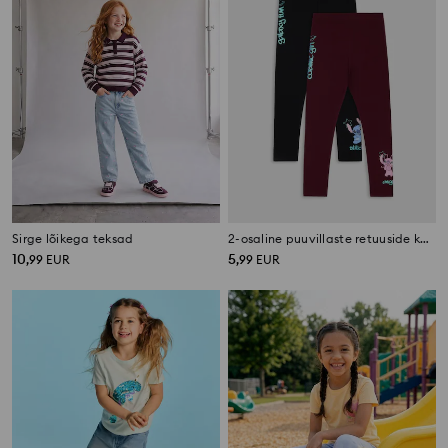
Sirge lõikega teksad
2-osaline puuvillaste retuuside komplekt Stitch
10
5
,
99
EUR
,
99
EUR