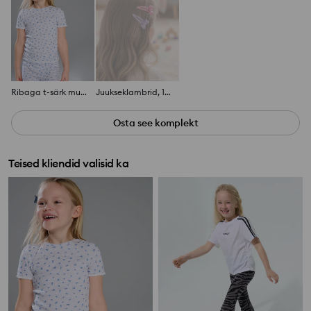
Ribaga t-särk mustriga
Juukseklambrid, 10 tk
Osta see komplekt
Teised kliendid valisid ka