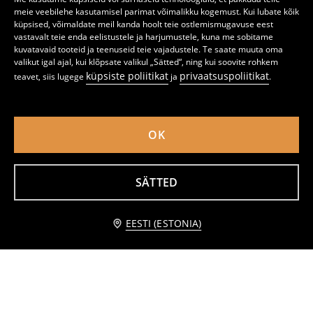
meie veebilehe kasutamisel parimat võimalikku kogemust. Kui lubate kõik
küpsised, võimaldate meil kanda hoolt teie ostlemismugavuse eest
vastavalt teie enda eelistustele ja harjumustele, kuna me sobitame
kuvatavaid tooteid ja teenuseid teie vajadustele. Te saate muuta oma
valikut igal ajal, kui klõpsate valikul „Sätted“, ning kui soovite rohkem
küpsiste poliitikat
privaatsuspoliitikat
teavet, siis lugege
ja
.
OK
SÄTTED
Laieneva säärega retuusid
Spordiretuusid Active
6
7,99
EUR
4
,
49
EUR
,
99
EUR
lisa ostukorvi
EESTI (ESTONIA)
4,99 EUR