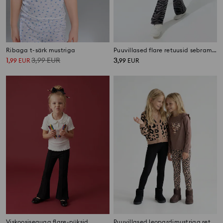
Ribaga t-särk mustriga
Puuvillased flare retuusid sebramustriga
1
3,99
EUR
3
,
99
EUR
,
99
EUR
Viskoosiseguga flare-püksid
Puuvillased leopardimustriga retuusid 2 pack