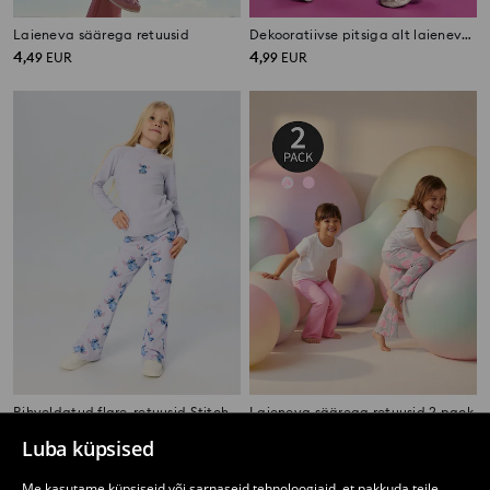
Laieneva säärega retuusid
Dekooratiivse pitsiga alt laienevad püksid
4
4
,
49
EUR
,
99
EUR
Rihveldatud flare-retuusid Stitch
Laieneva säärega retuusid 2 pack
5
8
,
99
EUR
,
99
EUR
Luba küpsised
Me kasutame küpsiseid või sarnaseid tehnoloogiaid, et pakkuda teile