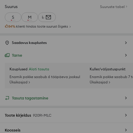
Suurus
Suuruste tabel
S
M
L
84
%
klienti hindas toote suurust õigeks
Saadavus kauplustes
Tarne
Kauplused
Alati tasuta
Kuller/väljastuspunkt
Enamik pakke saabub 6 tööpäeva jooksul
Enamik pakke saabub 7 t
Üksikasjad >
Üksikasjad >
Tasuta tagastamine
Toote kirjeldus
9209I-MLC
Koosseis