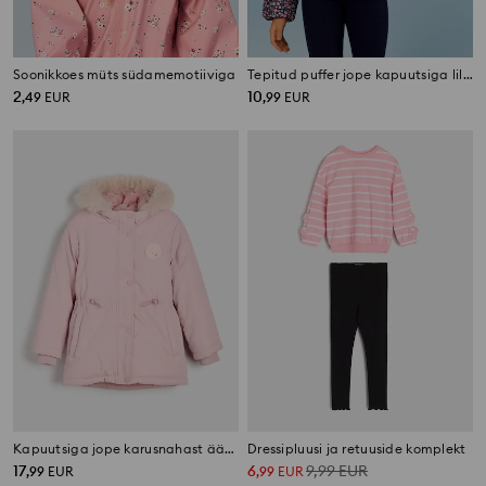
Soonikkoes müts südamemotiiviga
Tepitud puffer jope kapuutsiga lillemustriga
2
10
,
49
EUR
,
99
EUR
Kapuutsiga jope karusnahast äärisega
Dressipluusi ja retuuside komplekt
17
6
9,99
EUR
,
99
EUR
,
99
EUR