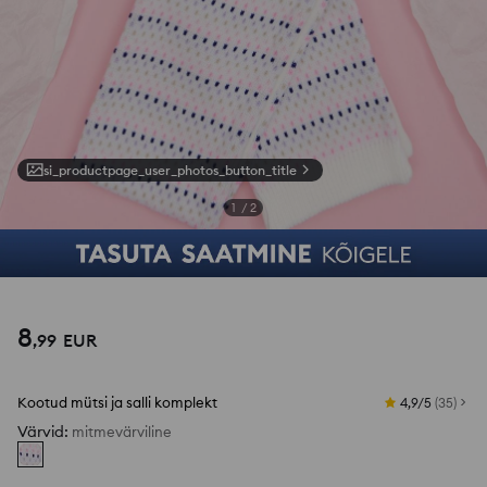
si_productpage_user_photos_button_title
1
/
2
8
,
99
EUR
Kootud mütsi ja salli komplekt
4,9/5
(
35
)
Värvid
:
mitmevärviline