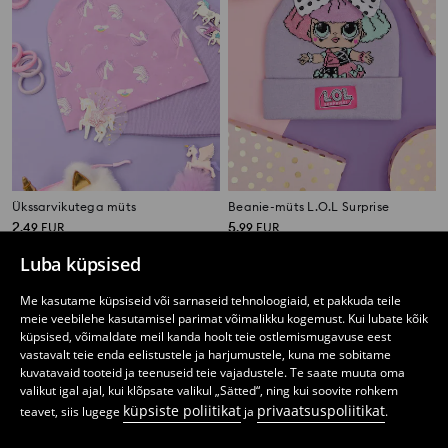
Ükssarvikutega müts
Beanie-müts L.O.L Surprise
2
5
,
49
EUR
,
99
EUR
Luba küpsised
Me kasutame küpsiseid või sarnaseid tehnoloogiaid, et pakkuda teile
meie veebilehe kasutamisel parimat võimalikku kogemust. Kui lubate kõik
küpsised, võimaldate meil kanda hoolt teie ostlemismugavuse eest
vastavalt teie enda eelistustele ja harjumustele, kuna me sobitame
kuvatavaid tooteid ja teenuseid teie vajadustele. Te saate muuta oma
valikut igal ajal, kui klõpsate valikul „Sätted“, ning kui soovite rohkem
küpsiste poliitikat
privaatsuspoliitikat
teavet, siis lugege
ja
.