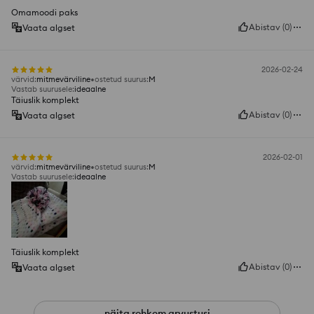
Omamoodi paks
Abistav
(
0
)
Vaata algset
2026-02-24
värvid
:
mitmevärviline
ostetud suurus
:
M
Vastab suurusele
:
ideaalne
Täiuslik komplekt
Abistav
(
0
)
Vaata algset
2026-02-01
värvid
:
mitmevärviline
ostetud suurus
:
M
Vastab suurusele
:
ideaalne
Täiuslik komplekt
Abistav
(
0
)
Vaata algset
näita rohkem arvustusi