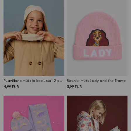
Puuvillane müts ja kaelussall 2 pack
Beanie-müts Lady and the Tramp
4
3
,
99
EUR
,
99
EUR