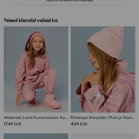
Teised kliendid valisid ka
Veekindel Laste Kombinesoon Kapuutsiga ja Peegeldavate Detailidega
Ribidega Komplekt: Müts ja Kaelarätt Tikitud Lõngaloojaga
17
4
,
99
EUR
,
99
EUR