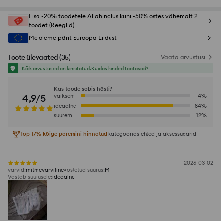
Lisa -20% toodetele Allahindlus kuni -50% ostes vähemalt 2
toodet (Reeglid)
Me oleme pärit Euroopa Liidust
Toote ülevaated
(
35
)
Vaata arvustusi
Kõik arvustused on kinnitatud.
Kuidas hinded töötavad?
Kas toode sobis hästi?
4,9/5
väiksem
4
%
ideaalne
84
%
suurem
12
%
Top 17% kõige paremini hinnatud
kategoorias ehted ja aksessuaarid
2026-03-02
värvid
:
mitmevärviline
ostetud suurus
:
M
Vastab suurusele
:
ideaalne