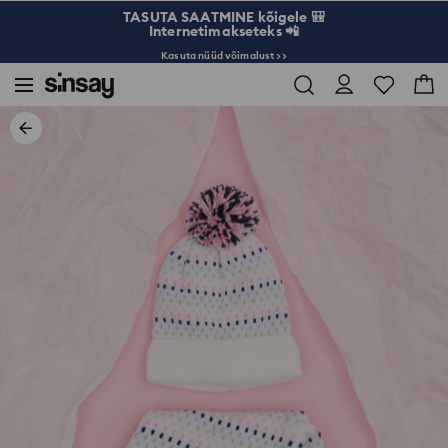
TASUTA SAATMINE kõigele 🎒
Internetimakseteks 📲
Kasuta nüüd võimalust >>