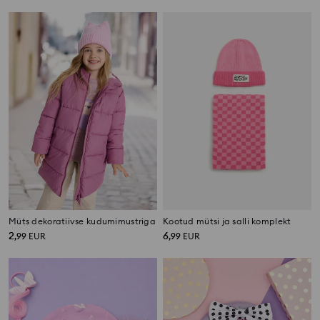
Müts dekoratiivse kudumimustriga
Kootud mütsi ja salli komplekt
2
6
,
99
EUR
,
99
EUR