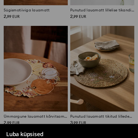
Sügismotiiviga lauamatt
Punutud lauamatt lillelise tikandiga
2
2
,
99
EUR
,
99
EUR
Ümmargune lauamatt kõrvitsamotiiviga
Punutud lauamatt tikitud lilledega
2
3
,
99
EUR
,
99
EUR
Luba küpsised