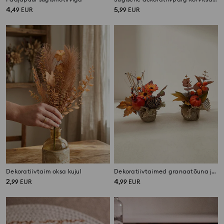
4
5
,
49
EUR
,
99
EUR
Dekoratiivtaim oksa kujul
Dekoratiivtaimed granaatõuna ja kõrvitsa motiiviga džuudikotis
2
4
,
99
EUR
,
99
EUR