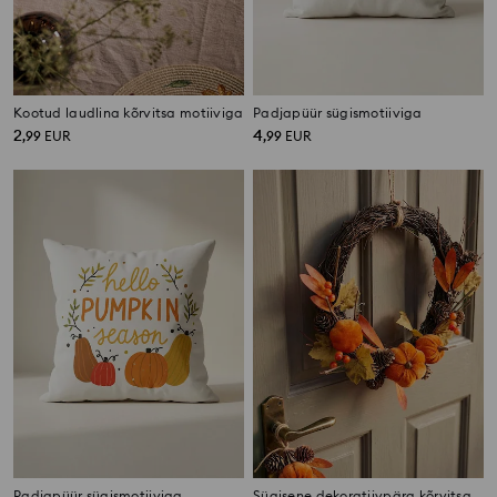
Kootud laudlina kõrvitsa motiiviga
Padjapüür sügismotiiviga
2
4
,
99
EUR
,
99
EUR
Padjapüür sügismotiiviga
Sügisene dekoratiivpärg kõrvitsate ja lehtedega