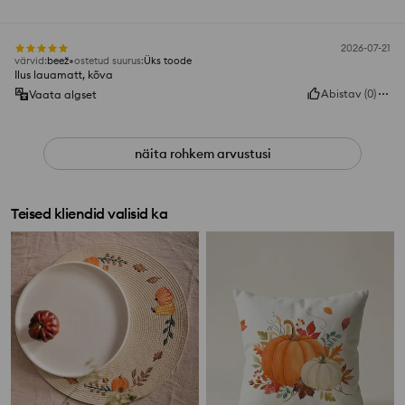
2026-07-21
värvid
:
beež
ostetud suurus
:
Üks toode
Ilus lauamatt, kõva
Abistav
(
0
)
Vaata algset
näita rohkem arvustusi
Teised kliendid valisid ka