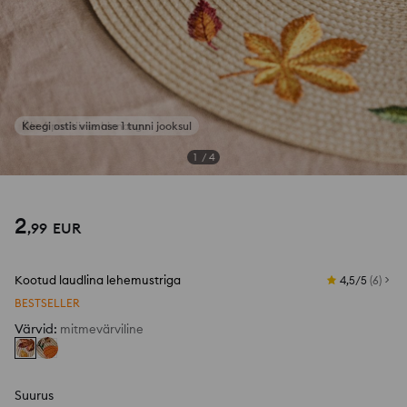
Keegi ostis viimase 1 tunni jooksul
1
/
4
2
,
99
EUR
Kootud laudlina lehemustriga
4,5/5
(
6
)
BESTSELLER
Värvid
:
mitmevärviline
Suurus