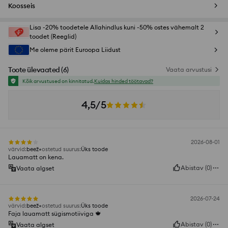
Koosseis
Lisa -20% toodetele Allahindlus kuni -50% ostes vähemalt 2
toodet (Reeglid)
Me oleme pärit Euroopa Liidust
Toote ülevaated
(
6
)
Vaata arvustusi
Kõik arvustused on kinnitatud.
Kuidas hinded töötavad?
4,5/5
2026-08-01
värvid
:
beež
ostetud suurus
:
Üks toode
Lauamatt on kena.
Abistav
(
0
)
Vaata algset
2026-07-24
värvid
:
beež
ostetud suurus
:
Üks toode
Faja lauamatt sügismotiiviga 🍁
Abistav
(
0
)
Vaata algset