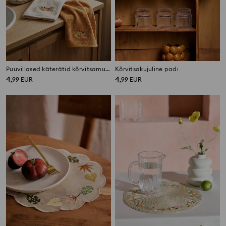
Puuvillased käterätid kõrvitsamustriga, 2 tk pakk
Kõrvitsakujuline padi
4
4
,
99
EUR
,
99
EUR