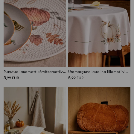
Punutud lauamatt kõrvitsamotiiviga
Ümmargune laudlina lillemotiiviga
3
5
,
99
EUR
,
99
EUR