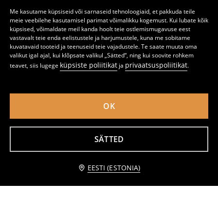
Me kasutame küpsiseid või sarnaseid tehnoloogiaid, et pakkuda teile
meie veebilehe kasutamisel parimat võimalikku kogemust. Kui lubate kõik
küpsised, võimaldate meil kanda hoolt teie ostlemismugavuse eest
vastavalt teie enda eelistustele ja harjumustele, kuna me sobitame
kuvatavaid tooteid ja teenuseid teie vajadustele. Te saate muuta oma
valikut igal ajal, kui klõpsate valikul „Sätted“, ning kui soovite rohkem
küpsiste poliitikat
privaatsuspoliitikat
teavet, siis lugege
ja
.
OK
Punutud ümmargune lauamatt taimemotiiviga
Ümmargune laua aluspadi lillemustriga
SÄTTED
2
2
,
99
EUR
,
99
EUR
lisa ostukorvi
EESTI (ESTONIA)
2,99 EUR