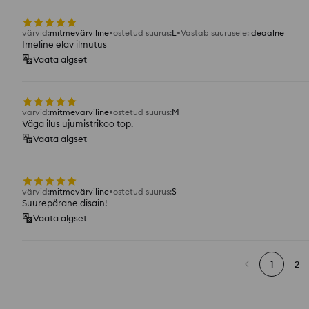
värvid
:
mitmevärviline
ostetud suurus
:
L
Vastab suurusele
:
ideaalne
Imeline elav ilmutus
Vaata algset
värvid
:
mitmevärviline
ostetud suurus
:
M
Väga ilus ujumistrikoo top.
Vaata algset
värvid
:
mitmevärviline
ostetud suurus
:
S
Suurepärane disain!
Vaata algset
1
2