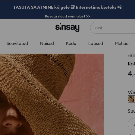
TASUTA SAATMINE kõigele 🎒 Internetimakseteks 📲
Kasuta nüüd võimalust >>
otsi
Soovitatud
Naised
Kodu
Lapsed
Mehed
MÜÜ
Kol
4
,
Vä
Su