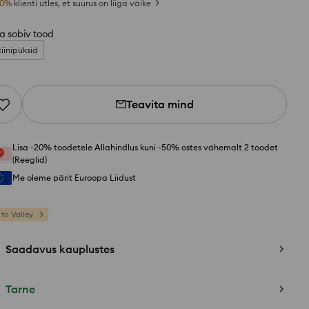
0
%
klienti ütles, et suurus on liiga väike
a sobiv tood
kiinipüksid
Teavita mind
Lisa -20% toodetele Allahindlus kuni -50% ostes vähemalt 2 toodet
(Reeglid)
Me oleme pärit Euroopa Liidust
 to Valley
Saadavus kauplustes
Tarne