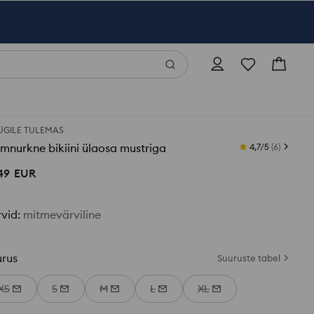
GILE TULEMAS
mnurkne bikiini ülaosa mustriga
4,7/5
(
6
)
49
EUR
rvid
:
mitmevärviline
urus
Suuruste tabel
XS
S
M
L
XL