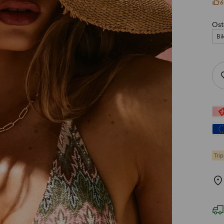
6
Ost
Bi
Trip