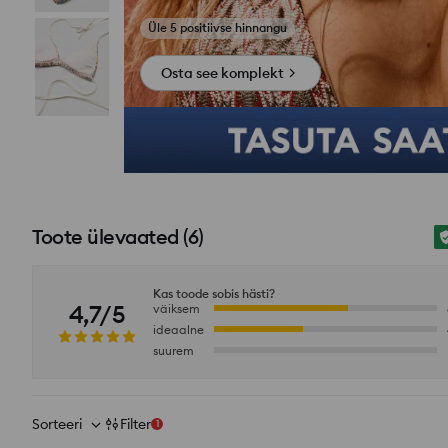
Osta see komplekt
Toote ülevaated
(
6
)
Kas toode sobis hästi?
4,7/5
väiksem
ideaalne
suurem
Sorteeri
Filter
1