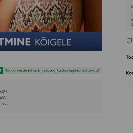
K
E
t
Ü
Too
Kõik arvustused on kinnitatud.
Kuidas hinded töötavad?
Koo
60
%
40
%
0
%