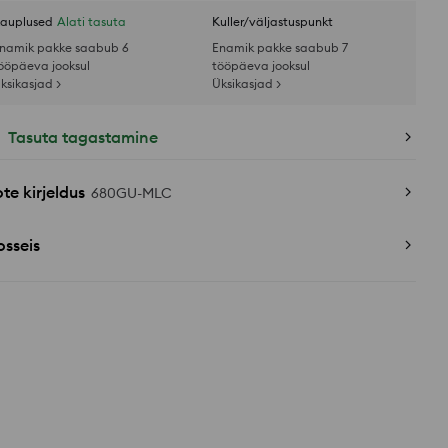
auplused
Alati tasuta
Kuller/väljastuspunkt
namik pakke saabub 6
Enamik pakke saabub 7
ööpäeva jooksul
tööpäeva jooksul
ksikasjad >
Üksikasjad >
Tasuta tagastamine
te kirjeldus
680GU-MLC
sseis