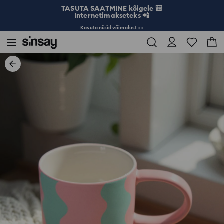
TASUTA SAATMINE kõigele 🎒
Internetimakseteks 📲
Kasuta nüüd võimalust >>