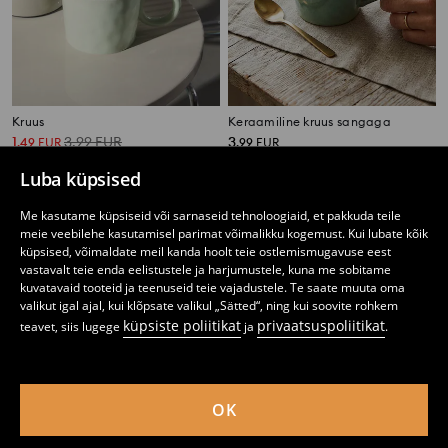
Kruus
Keraamiline kruus sangaga
1
3,99
EUR
3
,
49
EUR
,
99
EUR
Luba küpsised
Me kasutame küpsiseid või sarnaseid tehnoloogiaid, et pakkuda teile
meie veebilehe kasutamisel parimat võimalikku kogemust. Kui lubate kõik
küpsised, võimaldate meil kanda hoolt teie ostlemismugavuse eest
vastavalt teie enda eelistustele ja harjumustele, kuna me sobitame
kuvatavaid tooteid ja teenuseid teie vajadustele. Te saate muuta oma
valikut igal ajal, kui klõpsate valikul „Sätted“, ning kui soovite rohkem
küpsiste poliitikat
privaatsuspoliitikat
teavet, siis lugege
ja
.
OK