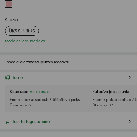
Suurus
ÜKS SUURUS
toode on laos saadaval
Toode ei ole tavakauplustes saadaval.
Tarne
Kauplused
Alati tasuta
Kuller/väljastuspunkt
Enamik pakke saabub 6 tööpäeva jooksul
Enamik pakke saabub 7 t
Üksikasjad >
Üksikasjad >
Tasuta tagastamine