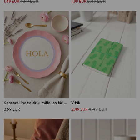
1
4,99
EUR
1
5,49
EUR
,
49
EUR
,
99
EUR
Keraamiline taldrik, millel on kiri Hola
Vihik
3
2
4,49
EUR
,
99
EUR
,
49
EUR