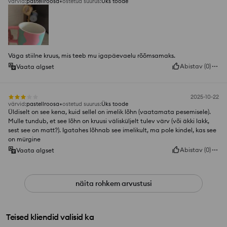
värvid
:
pastellroosa
ostetud suurus
:
Üks toode
Väga stiilne kruus, mis teeb mu igapäevaelu rõõmsamaks.
Abistav
(
0
)
Vaata algset
2025-10-22
värvid
:
pastellroosa
ostetud suurus
:
Üks toode
Üldiselt on see kena, kuid sellel on imelik lõhn (vaatamata pesemisele).
Mulle tundub, et see lõhn on kruusi välisküljelt tulev värv (või äkki lakk,
sest see on matt?). Igatahes lõhnab see imelikult, ma pole kindel, kas see
on mürgine
Abistav
(
0
)
Vaata algset
näita rohkem arvustusi
Teised kliendid valisid ka