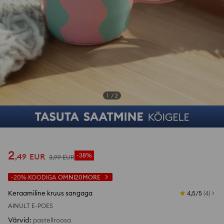
si_productpage_user_photos_button_title
1
/
2
2
,
49
EUR
-38%
3
,
99
EUR
-20%
KOODIGA
OMNI20MORE
Keraamiline kruus sangaga
4,5/5
(
4
)
AINULT E-POES
Värvid
:
pastellroosa