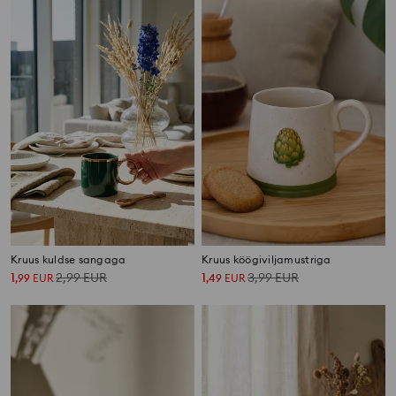
Kruus kuldse sangaga
Kruus köögiviljamustriga
1
2,99
EUR
1
3,99
EUR
,
99
EUR
,
49
EUR