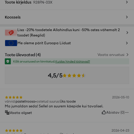
Toote kirjeldus
928FN-03X
Koosseis
Lisa -20% toodetele Allahindlus kuni -50% ostes vähemalt 2
toodet (Reeglid)
Me oleme pärit Euroopa Liidust
Toote ülevaated
(
4
)
Vaata arvustusi
Kõik arvustused on kinnitatud.
Kuidas hinded töötavad?
4,5/5
2026-05-10
värvid
:
pastellroosa
ostetud suurus
:
Üks toode
Ma jumaldan seda! Sellel on suurem käepide kui tavalisel.
Abistav
(
0
)
Vaata algset
2026-04-23