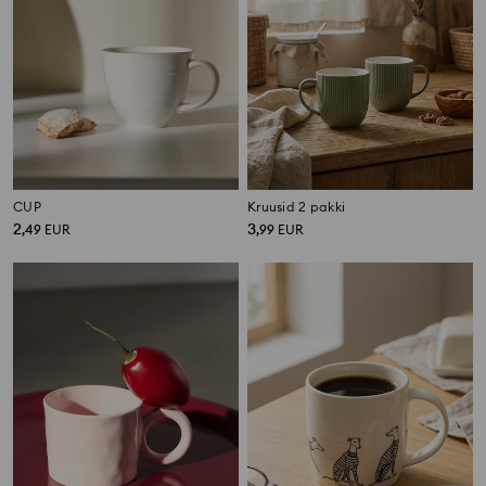
CUP
Kruusid 2 pakki
2
3
,
49
EUR
,
99
EUR