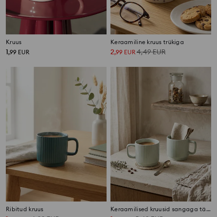
Kruus
Keraamiline kruus trükiga
1
2
4,49
EUR
,
99
EUR
,
99
EUR
Ribitud kruus
Keraamilised kruusid sangaga täpilise mustriga 2 tk