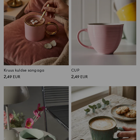
Kruus kuldse sangaga
CUP
2
2
,
49
EUR
,
49
EUR