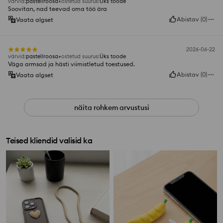
värvid
:
pastellroosa
ostetud suurus
:
Üks toode
Soovitan, nad teevad oma töö ära
Abistav
(
0
)
Vaata algset
2026-06-22
värvid
:
pastellroosa
ostetud suurus
:
Üks toode
Väga armsad ja hästi viimistletud toestused.
Abistav
(
0
)
Vaata algset
näita rohkem arvustusi
Teised kliendid valisid ka