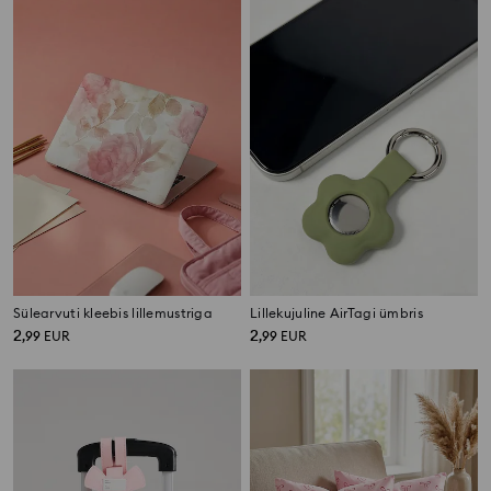
Sülearvuti kleebis lillemustriga
Lillekujuline AirTagi ümbris
2
2
,
99
EUR
,
99
EUR