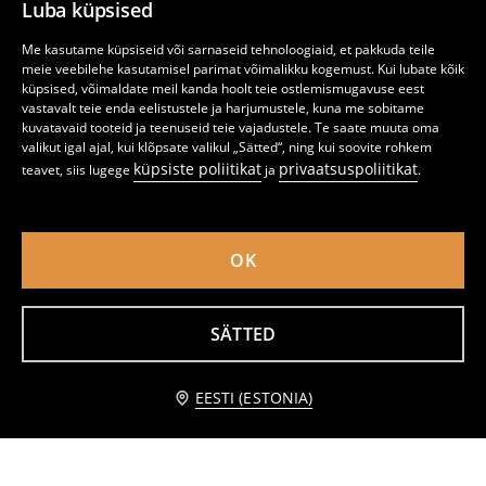
Luba küpsised
Me kasutame küpsiseid või sarnaseid tehnoloogiaid, et pakkuda teile
meie veebilehe kasutamisel parimat võimalikku kogemust. Kui lubate kõik
küpsised, võimaldate meil kanda hoolt teie ostlemismugavuse eest
vastavalt teie enda eelistustele ja harjumustele, kuna me sobitame
kuvatavaid tooteid ja teenuseid teie vajadustele. Te saate muuta oma
valikut igal ajal, kui klõpsate valikul „Sätted“, ning kui soovite rohkem
küpsiste poliitikat
privaatsuspoliitikat
teavet, siis lugege
ja
.
OK
SÄTTED
Lightning kaabel 2 meetrit
Telefoni kaitseklaas iPhone 15
2
2
,
49
EUR
,
99
EUR
lisa ostukorvi
EESTI (ESTONIA)
2,49 EUR