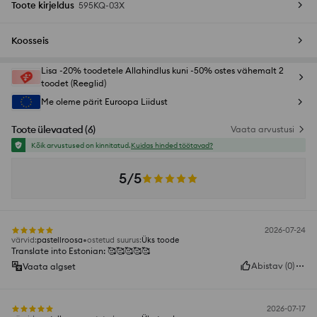
Toote kirjeldus
595KQ-03X
Koosseis
Lisa -20% toodetele Allahindlus kuni -50% ostes vähemalt 2
toodet (Reeglid)
Me oleme pärit Euroopa Liidust
Toote ülevaated
(
6
)
Vaata arvustusi
Kõik arvustused on kinnitatud.
Kuidas hinded töötavad?
5/5
2026-07-24
värvid
:
pastellroosa
ostetud suurus
:
Üks toode
Translate into Estonian: 🥰🥰🥰🥰🥰
Abistav
(
0
)
Vaata algset
2026-07-17