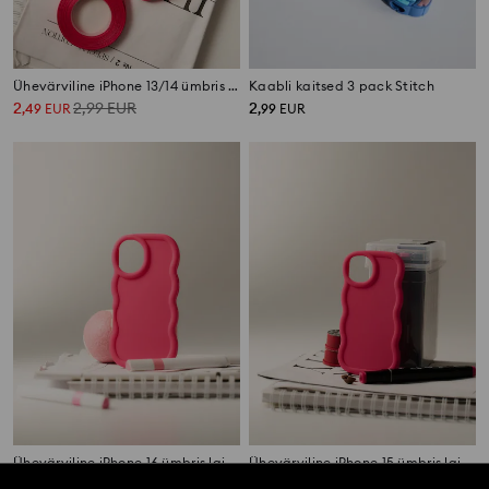
Ühevärviline iPhone 13/14 ümbris lainelise servaga
Kaabli kaitsed 3 pack Stitch
2
2,99
EUR
2
,
49
EUR
,
99
EUR
Ühevärviline iPhone 16 ümbris lainelise servaga
Ühevärviline iPhone 15 ümbris lainelise servaga
2
2,99
EUR
2
2,99
EUR
,
49
EUR
,
49
EUR