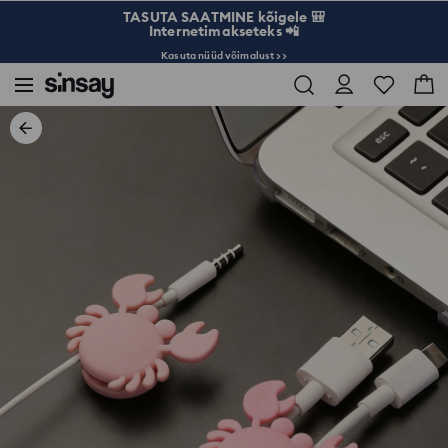
TASUTA SAATMINE kõigele 🎒
Internetimakseteks 📲
Kasuta nüüd võimalust >>