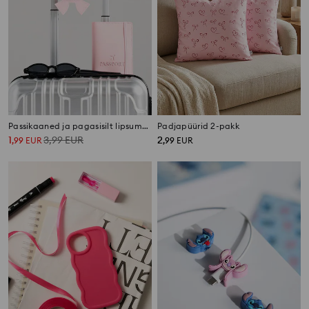
Passikaaned ja pagasisilt lipsumotiiviga
Padjapüürid 2-pakk
1
3,99
EUR
2
,
99
EUR
,
99
EUR