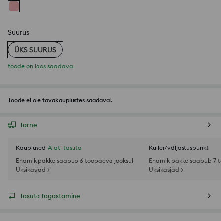
Suurus
ÜKS SUURUS
toode on laos saadaval
Toode ei ole tavakauplustes saadaval.
Tarne
Kauplused
Alati tasuta
Kuller/väljastuspunkt
Enamik pakke saabub 6 tööpäeva jooksul
Enamik pakke saabub 7 t
Üksikasjad >
Üksikasjad >
Tasuta tagastamine