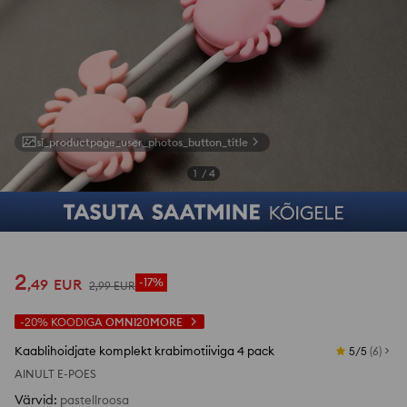
si_productpage_user_photos_button_title
1
/
4
2
,
49
EUR
-17%
2
,
99
EUR
-20%
KOODIGA
OMNI20MORE
Kaablihoidjate komplekt krabimotiiviga 4 pack
5/5
(
6
)
AINULT E-POES
Värvid
:
pastellroosa