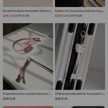
Kaablihoidjate komplekt lillemotiiviga 3 pack
Sülearvuti kaunistus kaktuse kujuga
1
2,99
EUR
0
2,99
EUR
,
99
EUR
,
99
EUR
Sissetõmmatav laadimiskaabel 3in1
USB laadimiskaablite komplekt lipsumotiiviga
2
3
,
99
EUR
,
99
EUR