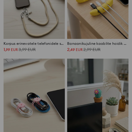
Korpus erinevatele telefonidele südame ja rihmaga
Banaanikujuline kaablite hoidik 2 pack
1
3,99
EUR
2
2,99
EUR
,
99
EUR
,
49
EUR