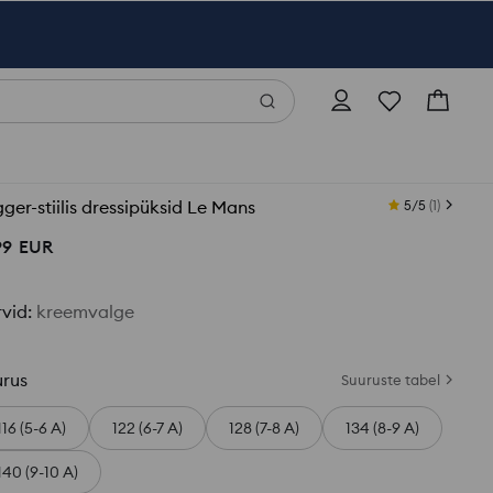
ger-stiilis dressipüksid Le Mans
5/5
(
1
)
99
EUR
rvid
:
kreemvalge
urus
Suuruste tabel
116 (5-6 A)
122 (6-7 A)
128 (7-8 A)
134 (8-9 A)
140 (9-10 A)