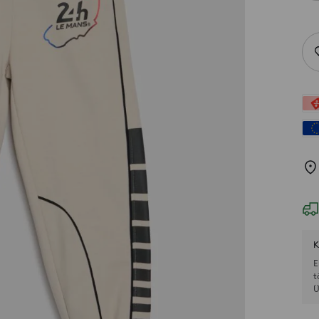
K
E
t
Ü