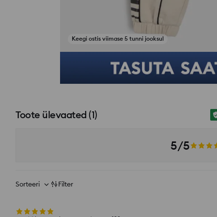
Keegi ostis viimase 5 tunni jooksul
Toote ülevaated
(
1
)
5/5
Sorteeri
Filter