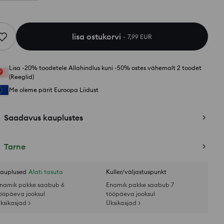
lisa ostukorvi
7,99 EUR
Lisa -20% toodetele Allahindlus kuni -50% ostes vähemalt 2 toodet
(Reeglid)
Me oleme pärit Euroopa Liidust
Saadavus kauplustes
Tarne
auplused
Alati tasuta
Kuller/väljastuspunkt
namik pakke saabub 6
Enamik pakke saabub 7
ööpäeva jooksul
tööpäeva jooksul
ksikasjad >
Üksikasjad >