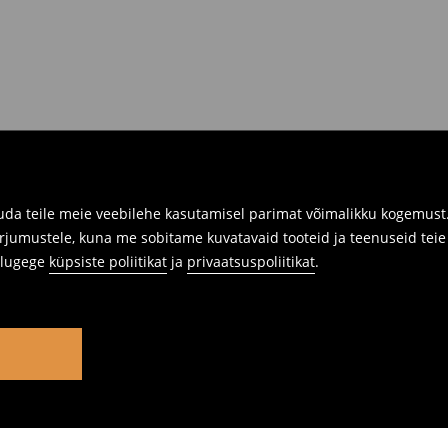
da teile meie veebilehe kasutamisel parimat võimalikku kogemust. 
rjumustele, kuna me sobitame kuvatavaid tooteid ja teenuseid teie v
s lugege
küpsiste poliitikat
ja
privaatsuspoliitikat
.