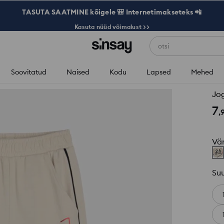
TASUTA SAATMINE kõigele 🎒 Internetimakseteks 📲
Kasuta nüüd võimalust >>
otsi
Soovitatud
Naised
Kodu
Lapsed
Mehed
Jog
7
,
Vä
Su