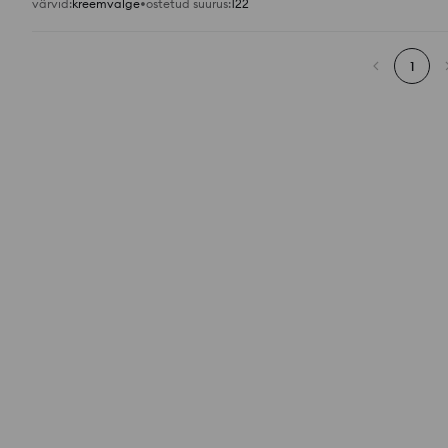
värvid
:
kreemvalge
ostetud suurus
:
122
1