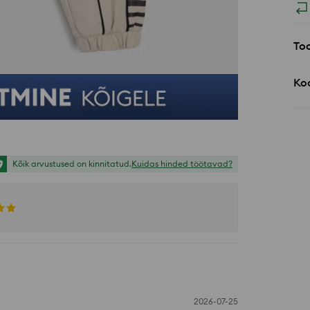
Too
Koo
Kõik arvustused on kinnitatud.
Kuidas hinded töötavad?
2026-07-25