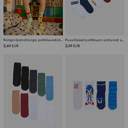
Köögiviljamotiiviga pahkluusokid, 3 paari
Puuvillased pahkluuni ulatuvad sokid, 5 paari
2
2
,
49
EUR
,
99
EUR