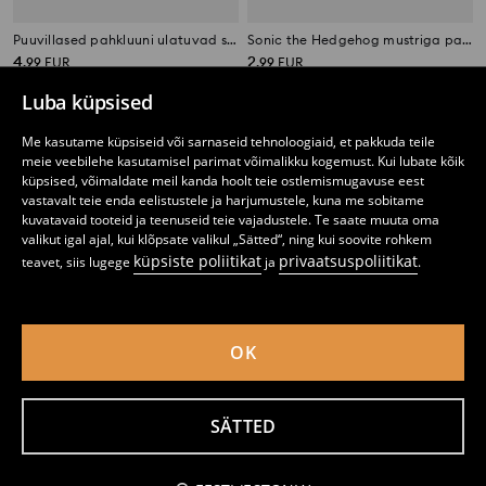
Puuvillased pahkluuni ulatuvad sokid, 10 paari
Sonic the Hedgehog mustriga pahkluusokid, 4 paari pakk
4
2
,
99
EUR
,
99
EUR
Luba küpsised
Me kasutame küpsiseid või sarnaseid tehnoloogiaid, et pakkuda teile
meie veebilehe kasutamisel parimat võimalikku kogemust. Kui lubate kõik
küpsised, võimaldate meil kanda hoolt teie ostlemismugavuse eest
vastavalt teie enda eelistustele ja harjumustele, kuna me sobitame
kuvatavaid tooteid ja teenuseid teie vajadustele. Te saate muuta oma
valikut igal ajal, kui klõpsate valikul „Sätted“, ning kui soovite rohkem
küpsiste poliitikat
privaatsuspoliitikat
teavet, siis lugege
ja
.
OK
Sokid, 4 tk Transformers
Sokid Robotite ja Kosmose Motiiviga 5 tk
SÄTTED
2
2
,
99
EUR
,
99
EUR
Teavita mind