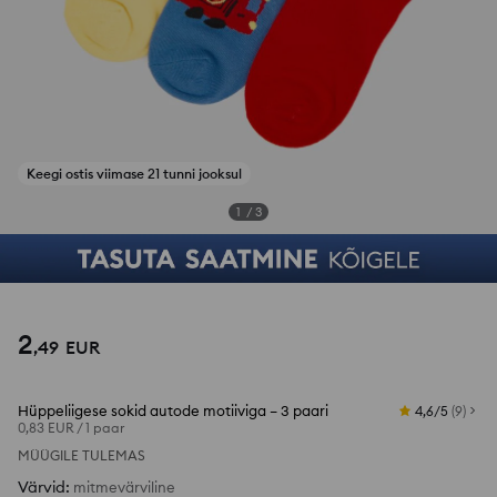
Keegi ostis viimase 21 tunni jooksul
1
/
3
2
,
49
EUR
Hüppeliigese sokid autode motiiviga – 3 paari
4,6/5
(
9
)
0,83 EUR
/
1 paar
MÜÜGILE TULEMAS
Värvid
:
mitmevärviline