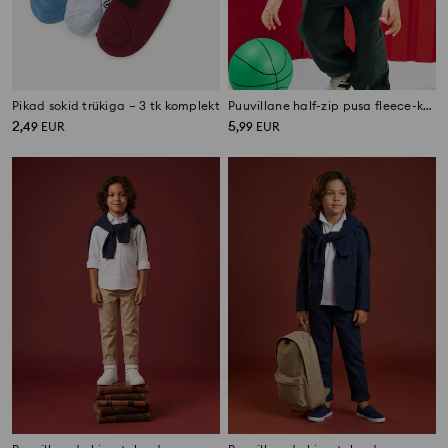
Pikad sokid trükiga – 3 tk komplekt
Puuvillane half-zip pusa fleece-koes
2
5
,
49
EUR
,
99
EUR