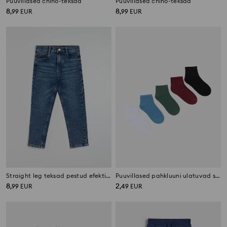
Puuvillased chino-teksad
Puuvillased chino-teksad
8
8
,
99
EUR
,
99
EUR
Straight leg teksad pestud efektiga
Puuvillased pahkluuni ulatuvad sokid, 5 paari
8
2
,
99
EUR
,
49
EUR