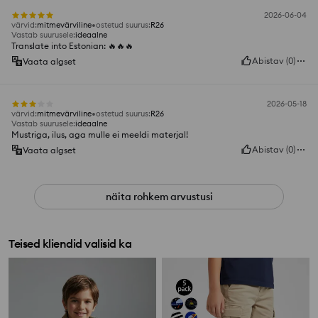
2026-06-04
värvid
:
mitmevärviline
ostetud suurus
:
R26
Vastab suurusele
:
ideaalne
Translate into Estonian: 🔥🔥🔥
Abistav
(
0
)
Vaata algset
2026-05-18
värvid
:
mitmevärviline
ostetud suurus
:
R26
Vastab suurusele
:
ideaalne
Mustriga, ilus, aga mulle ei meeldi materjal!
Abistav
(
0
)
Vaata algset
näita rohkem arvustusi
Teised kliendid valisid ka