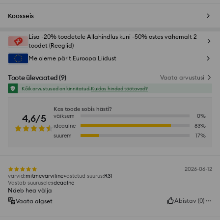
Koosseis
Lisa -20% toodetele Allahindlus kuni -50% ostes vähemalt 2
toodet (Reeglid)
Me oleme pärit Euroopa Liidust
Toote ülevaated
(
9
)
Vaata arvustusi
Kõik arvustused on kinnitatud.
Kuidas hinded töötavad?
Kas toode sobis hästi?
4,6/5
väiksem
0
%
ideaalne
83
%
suurem
17
%
2026-06-12
värvid
:
mitmevärviline
ostetud suurus
:
R31
Vastab suurusele
:
ideaalne
Näeb hea välja
Abistav
(
0
)
Vaata algset