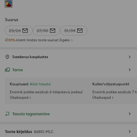
Suurus
23/26
27/30
31/34
83
%
klienti hindas toote suurust õigeks
Saadavus kauplustes
Tarne
Kauplused
Alati tasuta
Kuller/väljastuspunkt
Enamik pakke saabub 6 tööpäeva jooksul
Enamik pakke saabub 7 t
Üksikasjad >
Üksikasjad >
Tasuta tagastamine
Toote kirjeldus
868IG-MLC