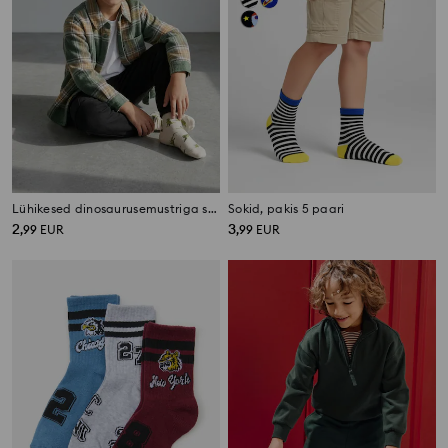
Lühikesed dinosaurusemustriga sokid – 5 tk komplekt
Sokid, pakis 5 paari
2
3
,
99
EUR
,
99
EUR