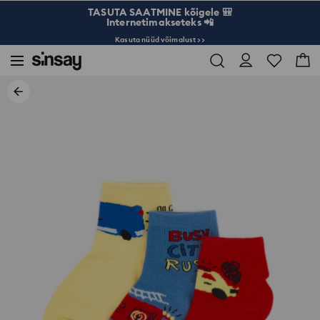
TASUTA SAATMINE kõigele 🎒
Internetimakseteks 📲
Kasuta nüüd võimalust >>