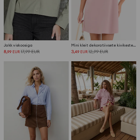
Jakk viskoosiga
Mini kleit dekoratiivsete kivikestega kaelusel
8
17,99
EUR
3
12,99
EUR
,
99
EUR
,
49
EUR