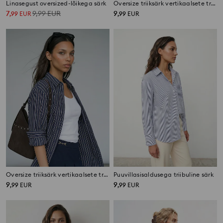
Linasegust oversized-lõikega särk
Oversize triiksärk vertikaalsete triipudega, viskoosist
7
9,99
EUR
9
,
99
EUR
,
99
EUR
Oversize triiksärk vertikaalsete triipudega, viskoosist
Puuvillasisaldusega triibuline särk
9
9
,
99
EUR
,
99
EUR