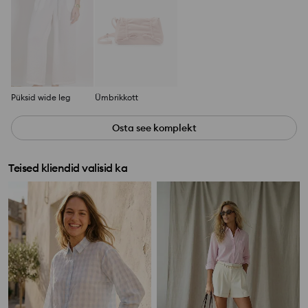
Püksid wide leg
Ümbrikkott
Osta see komplekt
Teised kliendid valisid ka