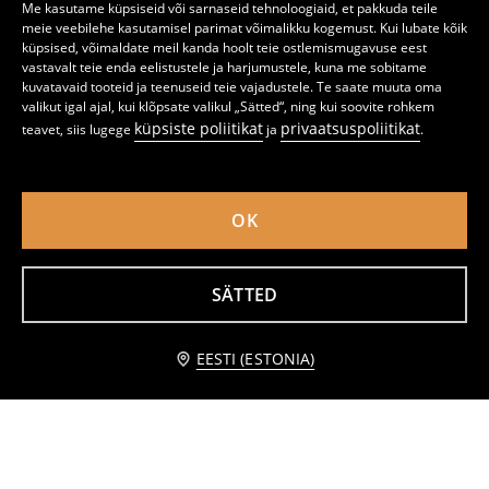
Me kasutame küpsiseid või sarnaseid tehnoloogiaid, et pakkuda teile
meie veebilehe kasutamisel parimat võimalikku kogemust. Kui lubate kõik
küpsised, võimaldate meil kanda hoolt teie ostlemismugavuse eest
vastavalt teie enda eelistustele ja harjumustele, kuna me sobitame
kuvatavaid tooteid ja teenuseid teie vajadustele. Te saate muuta oma
valikut igal ajal, kui klõpsate valikul „Sätted“, ning kui soovite rohkem
küpsiste poliitikat
privaatsuspoliitikat
teavet, siis lugege
ja
.
OK
SÄTTED
Viskoosist särk
Puuvillane regular fit särk pitsiliste detailidega
6
9,99
EUR
7
14,99
EUR
,
99
EUR
,
99
EUR
Teavita mind
EESTI (ESTONIA)