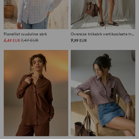
Flanellist ruuduline särk
Oversize triiksärk vertikaalsete triipudega, viskoosist
6
7,49
EUR
9
,
49
EUR
,
99
EUR