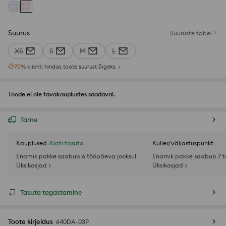
Suurus
Suuruste tabel
XS
S
M
L
70
%
klienti hindas toote suurust õigeks
Toode ei ole tavakauplustes saadaval.
Tarne
Kauplused
Alati tasuta
Kuller/väljastuspunkt
Enamik pakke saabub 6 tööpäeva jooksul
Enamik pakke saabub 7 t
Üksikasjad >
Üksikasjad >
Tasuta tagastamine
Toote kirjeldus
640DA-03P