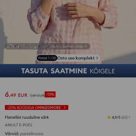
si_productpage_user_photos_button_title
Osta see komplekt
fotod
1
/
10
6
,
49
EUR
-13%
7
,
49
EUR
-20%
KOODIGA
OMNI20MORE
Flanellist ruuduline särk
4,9/5
(
63
)
AINULT E-POES
Värvid
:
pastellroosa