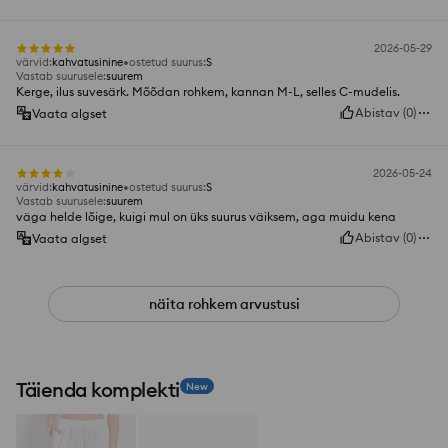
2026-05-29
värvid
:
kahvatusinine
ostetud suurus
:
S
Vastab suurusele
:
suurem
Kerge, ilus suvesärk. Mõõdan rohkem, kannan M-L, selles C-mudelis.
Abistav
(
0
)
Vaata algset
2026-05-24
värvid
:
kahvatusinine
ostetud suurus
:
S
Vastab suurusele
:
suurem
väga helde lõige, kuigi mul on üks suurus väiksem, aga muidu kena
Abistav
(
0
)
Vaata algset
näita rohkem arvustusi
Täienda komplekti
New