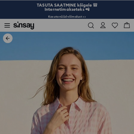
TASUTA SAATMINE kõigele 🎒
Internetimakseteks 📲
Kasuta nüüd võimalust >>