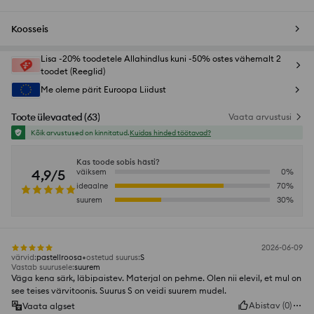
Koosseis
Lisa -20% toodetele Allahindlus kuni -50% ostes vähemalt 2
toodet (Reeglid)
Me oleme pärit Euroopa Liidust
Toote ülevaated
(
63
)
Vaata arvustusi
Kõik arvustused on kinnitatud.
Kuidas hinded töötavad?
Kas toode sobis hästi?
4,9/5
väiksem
0
%
ideaalne
70
%
suurem
30
%
2026-06-09
värvid
:
pastellroosa
ostetud suurus
:
S
Vastab suurusele
:
suurem
Väga kena särk, läbipaistev. Materjal on pehme. Olen nii elevil, et mul on
see teises värvitoonis. Suurus S on veidi suurem mudel.
Abistav
(
0
)
Vaata algset