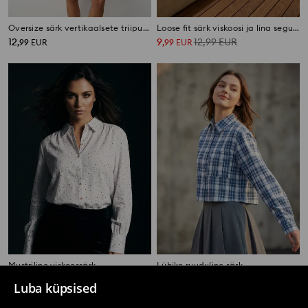
Oversize särk vertikaalsete triipudega ja taskuga
Loose fit särk viskoosi ja lina seguga
12
9
12,99
EUR
,
99
EUR
,
99
EUR
Mustriline viskoossärk
Lühike ruuduline särk
9
12
,
99
EUR
,
99
EUR
Luba küpsised