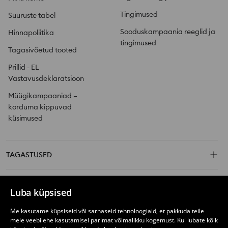
Tingimused
Suuruste tabel
Sooduskampaania reeglid ja
Hinnapoliitika
tingimused
Tagasivõetud tooted
Prillid - EL
Vastavusdeklaratsioon
Müügikampaaniad –
korduma kippuvad
küsimused
TAGASTUSED
SINSAY KAUBAMÄRKIDE
Luba küpsised
Me kasutame küpsiseid või sarnaseid tehnoloogiaid, et pakkuda teile
JÄLGI MEID
meie veebilehe kasutamisel parimat võimalikku kogemust. Kui lubate kõik