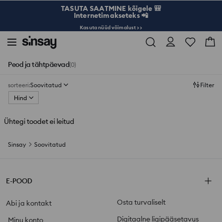
TASUTA SAATMINE kõigele 🎒
Internetimakseteks 📲
Kasuta nüüd võimalust >>
Peod ja tähtpäevad
(0)
sorteeri
:
Soovitatud
Filter
Hind
Ühtegi toodet ei leitud
Sinsay
Soovitatud
E-POOD
Osta turvaliselt
Abi ja kontakt
Digitaalne ligipääsetavus
Minu konto