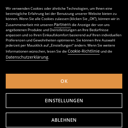
Wir verwenden Cookies oder ähnliche Technologien, um Ihnen eine
bestmögliche Erfahrung bei der Benutzung unserer Website bieten zu
können. Wenn Sie alle Cookies zulassen (klicken Sie „OK“), können wir in
Partnern
Zusammenarbeit mit unseren
die Anzeige der von uns
angebotenen Produkte und Dienstleistungen an Ihre Bedürfnisse
anpassen und so Ihren Einkaufskomfort basierend auf Ihren individuellen
Präferenzen und Gewohnheiten optimieren. Sie können Ihre Auswahl
jederzeit per Mausklick auf „Einstellungen“ ändern. Wenn Sie weitere
Faltbare Aufbewahrungsbox mit Rüschen und Griffen
Behälter PAW Patrol
Cookie-Richtlinie
Informationen wünschen, lesen Sie die
und die
3
3
,
8
EUR
,
08
EUR
Datenschutzerklärung
.
inkl. MwSt. / zzgl.
Versandkosten
inkl. MwSt. / zzgl.
Versandkosten
OK
EINSTELLUNGEN
ABLEHNEN