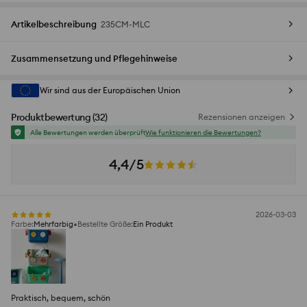
Artikelbeschreibung
235CM-MLC
Zusammensetzung und Pflegehinweise
Wir sind aus der Europäischen Union
Produktbewertung
(
32
)
Rezensionen anzeigen
Alle Bewertungen werden überprüft
Wie funktionieren die Bewertungen?
4,4/5
2026-03-03
Farbe
:
Mehrfarbig
Bestellte Größe
:
Ein Produkt
Praktisch, bequem, schön