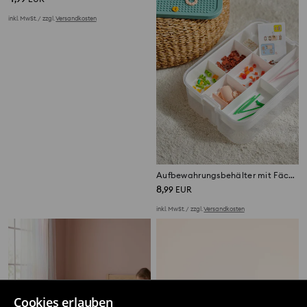
Aufbewahrungskiste Stitch
Aufbewahrungsbehälter mit Fächern
4
8
,
99
EUR
,
99
EUR
inkl. MwSt. / zzgl.
Versandkosten
inkl. MwSt. / zzgl.
Versandkosten
Cookies erlauben