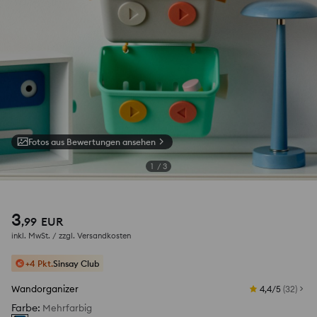
Fotos aus Bewertungen ansehen
1
/
3
3
,
99
EUR
inkl. MwSt. / zzgl.
Versandkosten
+4 Pkt.
Sinsay Club
Wandorganizer
4,4/5
(
32
)
Farbe
:
Mehrfarbig