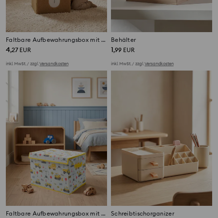
Faltbare Aufbewahrungsbox mit Bärenmotiv
Behälter
4
1
,
27
EUR
,
99
EUR
inkl. MwSt. / zzgl.
Versandkosten
inkl. MwSt. / zzgl.
Versandkosten
Faltbare Aufbewahrungsbox mit Baumaschinenmotiv
Schreibtischorganizer