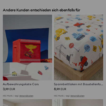
Andere Kunden entschieden sich ebenfalls für
Aufbewahrungskiste Cars
Spannbettlaken mit Baustellenfahrzeug-Muster
3
8
,
99
EUR
,
99
EUR
inkl. MwSt. / zzgl.
Versandkosten
inkl. MwSt. / zzgl.
Versandkosten