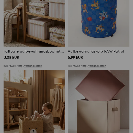
Faltbare aufbewahrungsbox mit blumenmuster
Aufbewahrungskorb PAW Patrol
3
5
,
08
EUR
,
99
EUR
inkl. MwSt. / zzgl.
Versandkosten
inkl. MwSt. / zzgl.
Versandkosten