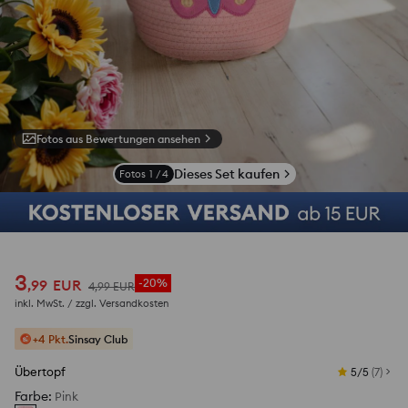
Fotos aus Bewertungen ansehen
Dieses Set kaufen
Fotos
1
/
4
3
,
99
EUR
-20%
4
,
99
EUR
inkl. MwSt. / zzgl.
Versandkosten
+4 Pkt.
Sinsay Club
Übertopf
5/5
(
7
)
Farbe
:
Pink