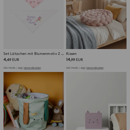
Set Lätzchen mit Blumenmotiv 2 pack
Kissen
4
14
,
49
EUR
,
99
EUR
inkl. MwSt. / zzgl.
Versandkosten
inkl. MwSt. / zzgl.
Versandkosten