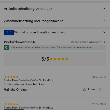
Artikelbeschreibung
289GA-30X
Zusammensetzung und Pflegehinweise
Wir sind aus der Europäischen Union
Produktbewertung
(
7
)
Rezensionen anzeigen
Alle Bewertungen werden überprüft
Wie funktionieren die Bewertungen?
5/5
2026-05-20
Farbe
:
Pink
Bestellte Größe
:
Ein Produkt
Schön, aber ein bisschen klein.
Hilfreich
(
0
)
Siehe Original
2026-03-21
Farbe
:
Pink
Bestellte Größe
:
Ein Produkt