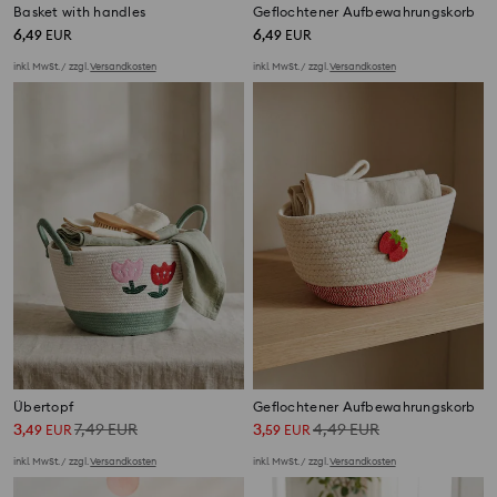
Basket with handles
Geflochtener Aufbewahrungskorb
6
6
,
49
EUR
,
49
EUR
inkl. MwSt. / zzgl.
Versandkosten
inkl. MwSt. / zzgl.
Versandkosten
Übertopf
Geflochtener Aufbewahrungskorb
3
7,49
EUR
3
4,49
EUR
,
49
EUR
,
59
EUR
inkl. MwSt. / zzgl.
Versandkosten
inkl. MwSt. / zzgl.
Versandkosten