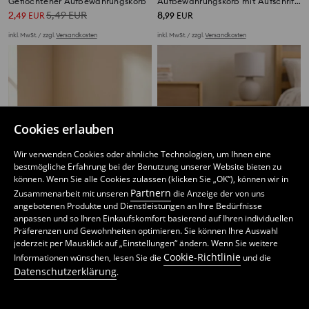
Geflochtener Aufbewahrungskorb
Aufbewahrungskorb mit Aufschrift TOYS
2
5,49
EUR
8
,
49
EUR
,
99
EUR
inkl. MwSt. / zzgl.
Versandkosten
inkl. MwSt. / zzgl.
Versandkosten
Cookies erlauben
Wir verwenden Cookies oder ähnliche Technologien, um Ihnen eine
bestmögliche Erfahrung bei der Benutzung unserer Website bieten zu
können. Wenn Sie alle Cookies zulassen (klicken Sie „OK“), können wir in
Partnern
Zusammenarbeit mit unseren
die Anzeige der von uns
angebotenen Produkte und Dienstleistungen an Ihre Bedürfnisse
anpassen und so Ihren Einkaufskomfort basierend auf Ihren individuellen
Präferenzen und Gewohnheiten optimieren. Sie können Ihre Auswahl
jederzeit per Mausklick auf „Einstellungen“ ändern. Wenn Sie weitere
Aufbewahrungskorb mit Sternen
Aufbewahrungsbox mit Hasenmotiv
Cookie-Richtlinie
Informationen wünschen, lesen Sie die
und die
6
4
,
49
EUR
,
99
EUR
Datenschutzerklärung
.
inkl. MwSt. / zzgl.
Versandkosten
inkl. MwSt. / zzgl.
Versandkosten