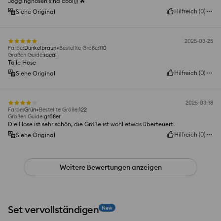
Jogginghosen sind cool))) 🔥
Hilfreich
(
0
)
Siehe Original
2025-03-25
Farbe
:
Dunkelbraun
Bestellte Größe
:
110
Größen Guide
:
ideal
Tolle Hose
Hilfreich
(
0
)
Siehe Original
2025-03-18
Farbe
:
Grün
Bestellte Größe
:
122
Größen Guide
:
größer
Die Hose ist sehr schön, die Größe ist wohl etwas überteuert.
Hilfreich
(
0
)
Siehe Original
Weitere Bewertungen anzeigen
Set vervollständigen
New