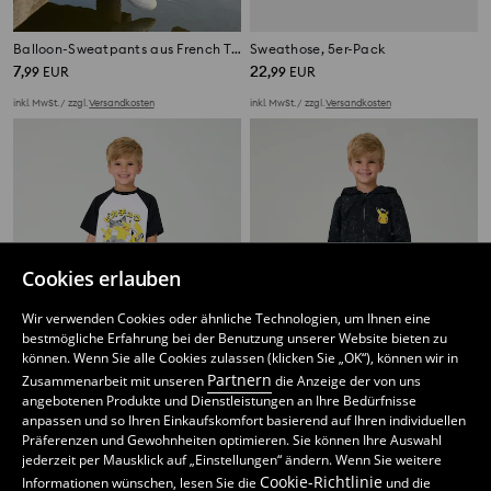
Balloon-Sweatpants aus French Terry
Sweathose, 5er-Pack
7
22
,
99
EUR
,
99
EUR
inkl. MwSt. / zzgl.
Versandkosten
inkl. MwSt. / zzgl.
Versandkosten
Cookies erlauben
Wir verwenden Cookies oder ähnliche Technologien, um Ihnen eine
bestmögliche Erfahrung bei der Benutzung unserer Website bieten zu
können. Wenn Sie alle Cookies zulassen (klicken Sie „OK“), können wir in
Partnern
Zusammenarbeit mit unseren
die Anzeige der von uns
angebotenen Produkte und Dienstleistungen an Ihre Bedürfnisse
anpassen und so Ihren Einkaufskomfort basierend auf Ihren individuellen
Präferenzen und Gewohnheiten optimieren. Sie können Ihre Auswahl
Pokémon Jogginghose
Sweathose Pokémon
jederzeit per Mausklick auf „Einstellungen“ ändern. Wenn Sie weitere
5
5
6,99
EUR
,
99
EUR
,
99
EUR
Cookie-Richtlinie
Informationen wünschen, lesen Sie die
und die