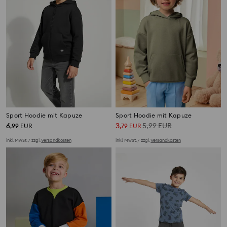
Sport Hoodie mit Kapuze
Sport Hoodie mit Kapuze
6
3
5,99
EUR
,
99
EUR
,
79
EUR
inkl. MwSt. / zzgl.
Versandkosten
inkl. MwSt. / zzgl.
Versandkosten