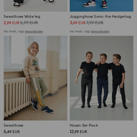
Sweathose Wide leg
Jogginghose Sonic the Hedgehog
2
5,99
EUR
3
7,99
EUR
,
99
EUR
,
99
EUR
inkl. MwSt. / zzgl.
Versandkosten
inkl. MwSt. / zzgl.
Versandkosten
Sweathose
Hosen 3er-Pack
5
12
,
49
EUR
,
99
EUR