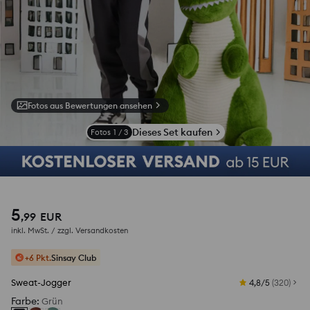
Fotos aus Bewertungen ansehen
Dieses Set kaufen
Fotos
1
/
3
5
,
99
EUR
inkl. MwSt. / zzgl.
Versandkosten
+6 Pkt.
Sinsay Club
Sweat-Jogger
4,8/5
(
320
)
Farbe
:
Grün