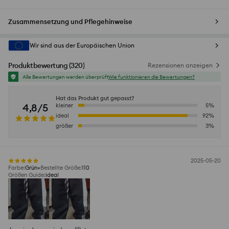
Zusammensetzung und Pflegehinweise
Wir sind aus der Europäischen Union
Produktbewertung
(
320
)
Rezensionen anzeigen
Alle Bewertungen werden überprüft
Wie funktionieren die Bewertungen?
Hat das Produkt gut gepasst?
4,8/5
kleiner
5
%
ideal
92
%
größer
3
%
2025-05-20
Farbe
:
Grün
Bestellte Größe
:
110
Größen Guide
:
ideal