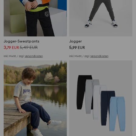
Jogger-Sweatpants
Jogger
3
5,49
EUR
5
,
79
EUR
,
99
EUR
inkl. MwSt. / zzgl.
Versandkosten
inkl. MwSt. / zzgl.
Versandkosten