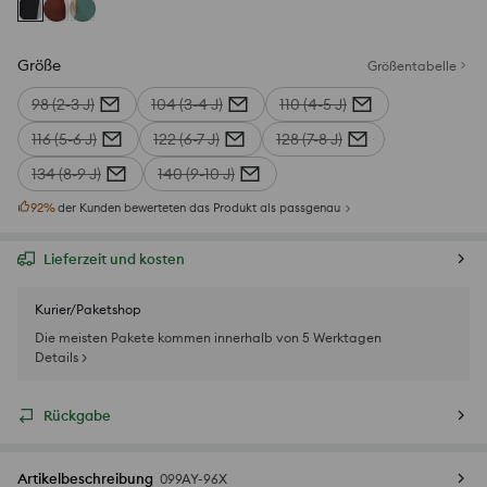
Größe
Größentabelle
98 (2-3 J)
104 (3-4 J)
110 (4-5 J)
116 (5-6 J)
122 (6-7 J)
128 (7-8 J)
134 (8-9 J)
140 (9-10 J)
92
%
der Kunden bewerteten das Produkt als passgenau
Lieferzeit und kosten
Kurier/Paketshop
Die meisten Pakete kommen innerhalb von 5 Werktagen
Details >
Rückgabe
Artikelbeschreibung
099AY-96X