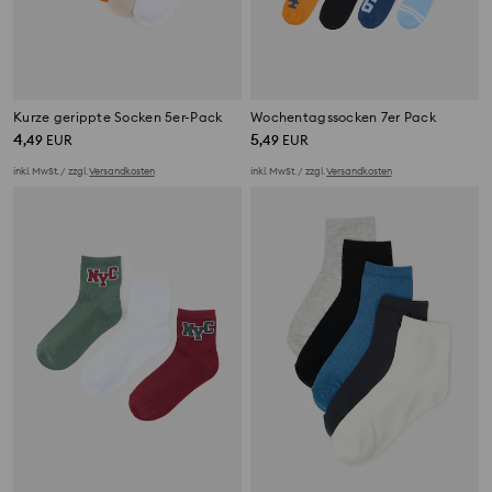
Kurze gerippte Socken 5er-Pack
Wochentagssocken 7er Pack
4
5
,
49
EUR
,
49
EUR
inkl. MwSt. / zzgl.
Versandkosten
inkl. MwSt. / zzgl.
Versandkosten