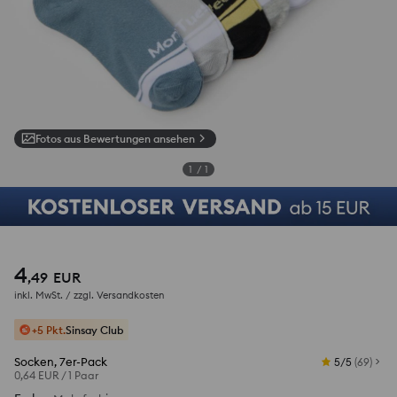
Fotos aus Bewertungen ansehen
1
/
1
4
,
49
EUR
inkl. MwSt. / zzgl.
Versandkosten
+5 Pkt.
Sinsay Club
Socken, 7er-Pack
5/5
(
69
)
0,64 EUR
/
1 Paar