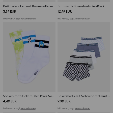
Knöchelsocken mit Baumwolle im 5er-Pack
Baumwoll-Boxershorts 7er-Pack
3
12
,
99
EUR
,
99
EUR
inkl. MwSt. / zzgl.
Versandkosten
inkl. MwSt. / zzgl.
Versandkosten
Socken mit Stickerei 3er-Pack Sonic the Hedgehog
Boxershorts mit Schachbrettmuster 5er-Pack
4
9
,
49
EUR
,
99
EUR
inkl. MwSt. / zzgl.
Versandkosten
inkl. MwSt. / zzgl.
Versandkosten