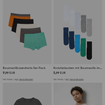
Baumwollboxershorts 5er-Pack
Knöchelsocken mit Baumwolle im 10er-Pack
9
5
,
99
EUR
,
99
EUR
inkl. MwSt. / zzgl.
Versandkosten
inkl. MwSt. / zzgl.
Versandkosten