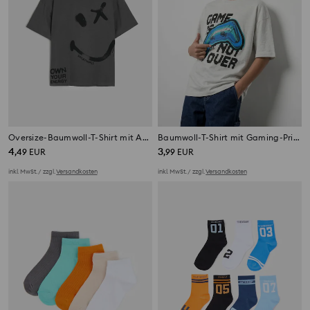
Oversize-Baumwoll-T-Shirt mit Aufdruck SmileyWorld®
Baumwoll-T-Shirt mit Gaming-Print
4
3
,
49
EUR
,
99
EUR
inkl. MwSt. / zzgl.
Versandkosten
inkl. MwSt. / zzgl.
Versandkosten