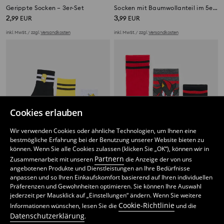
Gerippte Socken – 3er-Set
Socken mit Baumwollanteil im 5er-Pack
2
3
,
99
EUR
,
99
EUR
inkl. MwSt. / zzgl.
Versandkosten
inkl. MwSt. / zzgl.
Versandkosten
Cookies erlauben
Wir verwenden Cookies oder ähnliche Technologien, um Ihnen eine
bestmögliche Erfahrung bei der Benutzung unserer Website bieten zu
können. Wenn Sie alle Cookies zulassen (klicken Sie „OK“), können wir in
Partnern
Zusammenarbeit mit unseren
die Anzeige der von uns
angebotenen Produkte und Dienstleistungen an Ihre Bedürfnisse
anpassen und so Ihren Einkaufskomfort basierend auf Ihren individuellen
Präferenzen und Gewohnheiten optimieren. Sie können Ihre Auswahl
Socken mit The Simpsons-Motiv 3er Pack
Socken mit Baumwollanteil im 3er-Pack Sonic the Hedgehog
jederzeit per Mausklick auf „Einstellungen“ ändern. Wenn Sie weitere
3
3
,
99
EUR
,
99
EUR
Cookie-Richtlinie
Informationen wünschen, lesen Sie die
und die
inkl. MwSt. / zzgl.
Versandkosten
inkl. MwSt. / zzgl.
Versandkosten
Datenschutzerklärung
.