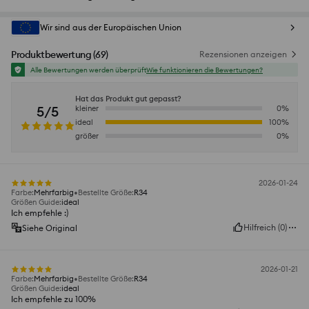
Wir sind aus der Europäischen Union
Produktbewertung
(
69
)
Rezensionen anzeigen
Alle Bewertungen werden überprüft
Wie funktionieren die Bewertungen?
Hat das Produkt gut gepasst?
5/5
kleiner
0
%
ideal
100
%
größer
0
%
2026-01-24
Farbe
:
Mehrfarbig
Bestellte Größe
:
R34
Größen Guide
:
ideal
Ich empfehle :)
Hilfreich
(
0
)
Siehe Original
2026-01-21
Farbe
:
Mehrfarbig
Bestellte Größe
:
R34
Größen Guide
:
ideal
Ich empfehle zu 100%