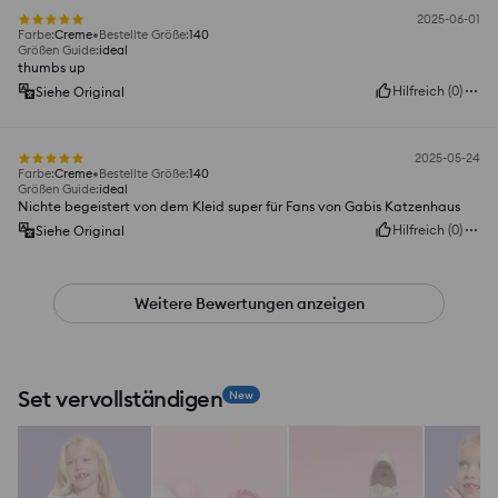
2025-06-01
Farbe
:
Creme
Bestellte Größe
:
140
Größen Guide
:
ideal
thumbs up
Hilfreich
(
0
)
Siehe Original
2025-05-24
Farbe
:
Creme
Bestellte Größe
:
140
Größen Guide
:
ideal
Nichte begeistert von dem Kleid super für Fans von Gabis Katzenhaus
Hilfreich
(
0
)
Siehe Original
Weitere Bewertungen anzeigen
Set vervollständigen
New