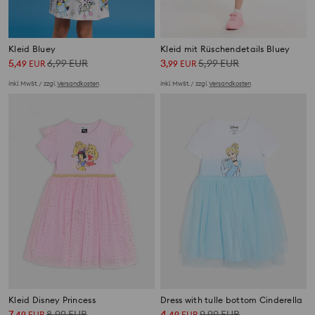
Kleid Bluey
Kleid mit Rüschendetails Bluey
5
6,99
EUR
3
5,99
EUR
,
49
EUR
,
99
EUR
inkl. MwSt. / zzgl.
Versandkosten
inkl. MwSt. / zzgl.
Versandkosten
Kleid Disney Princess
Dress with tulle bottom Cinderella
7
8,99
EUR
4
9,99
EUR
,
49
EUR
,
49
EUR