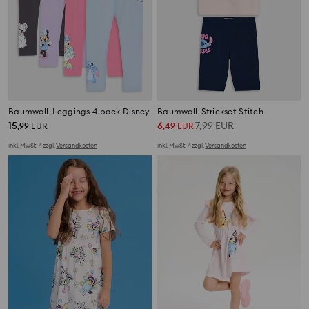
Baumwoll-Leggings 4 pack Disney
Baumwoll-Strickset Stitch
15
6
7,99
EUR
,
99
EUR
,
49
EUR
inkl. MwSt. / zzgl.
Versandkosten
inkl. MwSt. / zzgl.
Versandkosten