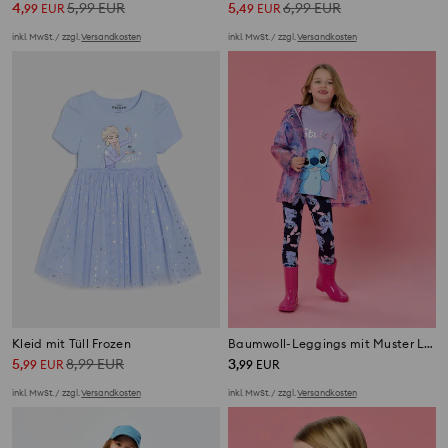
4
5,99
EUR
5
6,99
EUR
,
99
EUR
,
49
EUR
inkl. MwSt. / zzgl.
Versandkosten
inkl. MwSt. / zzgl.
Versandkosten
Kleid mit Tüll Frozen
Baumwoll-Leggings mit Muster Lilo & Stitch
5
8,99
EUR
3
,
99
EUR
,
99
EUR
inkl. MwSt. / zzgl.
Versandkosten
inkl. MwSt. / zzgl.
Versandkosten