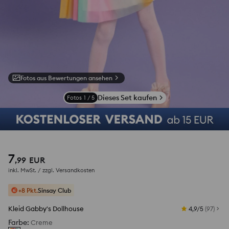
Fotos aus Bewertungen ansehen
Dieses Set kaufen
Fotos
1
/
5
7
,
99
EUR
inkl. MwSt. / zzgl.
Versandkosten
+8 Pkt.
Sinsay Club
Kleid Gabby's Dollhouse
4,9/5
(
97
)
Farbe
:
Creme