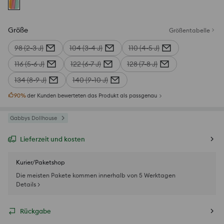
Größe
Größentabelle
98 (2-3 J)
104 (3-4 J)
110 (4-5 J)
116 (5-6 J)
122 (6-7 J)
128 (7-8 J)
134 (8-9 J)
140 (9-10 J)
90
%
der Kunden bewerteten das Produkt als passgenau
Gabbys Dollhouse
Lieferzeit und kosten
Kurier/Paketshop
Die meisten Pakete kommen innerhalb von 5 Werktagen
Details >
Rückgabe