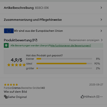
Artikelbeschreibung
833CI-01X
Zusammensetzung und Pflegehinweise
Wir sind aus der Europäischen Union
Produktbewertung
(
97
)
Rezensionen anzeigen
Alle Bewertungen werden überprüft
Wie funktionieren die Bewertungen?
Hat das Produkt gut gepasst?
4,9/5
kleiner
8
%
ideal
90
%
größer
2
%
2025-08-27
Farbe
:
Creme
Bestellte Größe
:
140
Wie auf dem Bild
Hilfreich
(
0
)
Siehe Original