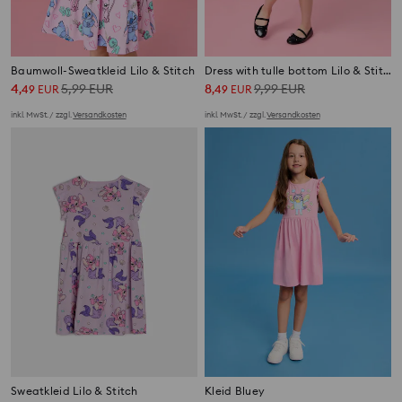
Baumwoll-Sweatkleid Lilo & Stitch
Dress with tulle bottom Lilo & Stitch
4
5,99
EUR
8
9,99
EUR
,
49
EUR
,
49
EUR
inkl. MwSt. / zzgl.
Versandkosten
inkl. MwSt. / zzgl.
Versandkosten
Sweatkleid Lilo & Stitch
Kleid Bluey