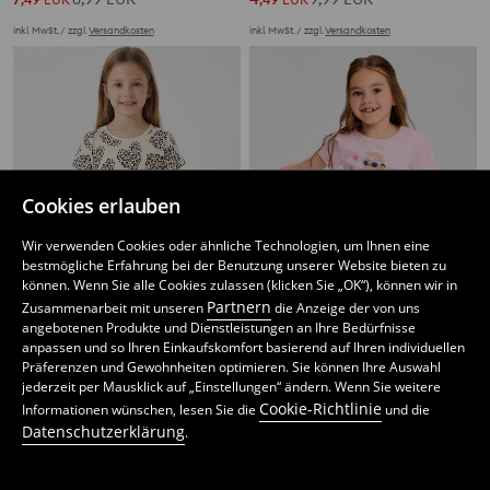
inkl. MwSt. / zzgl.
Versandkosten
inkl. MwSt. / zzgl.
Versandkosten
Cookies erlauben
Wir verwenden Cookies oder ähnliche Technologien, um Ihnen eine
bestmögliche Erfahrung bei der Benutzung unserer Website bieten zu
können. Wenn Sie alle Cookies zulassen (klicken Sie „OK“), können wir in
Partnern
Zusammenarbeit mit unseren
die Anzeige der von uns
angebotenen Produkte und Dienstleistungen an Ihre Bedürfnisse
anpassen und so Ihren Einkaufskomfort basierend auf Ihren individuellen
Präferenzen und Gewohnheiten optimieren. Sie können Ihre Auswahl
Sweatkleid
Kleid mit Tüll-Unterrock Barbie
jederzeit per Mausklick auf „Einstellungen“ ändern. Wenn Sie weitere
3
3,99
EUR
7
8,99
EUR
,
39
EUR
,
49
EUR
Cookie-Richtlinie
Informationen wünschen, lesen Sie die
und die
inkl. MwSt. / zzgl.
Versandkosten
inkl. MwSt. / zzgl.
Versandkosten
Datenschutzerklärung
.