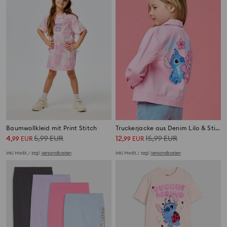
Baumwollkleid mit Print Stitch
Truckerjacke aus Denim Lilo & Stitch
4
5,99
EUR
12
15,99
EUR
,
99
EUR
,
99
EUR
inkl. MwSt. / zzgl.
Versandkosten
inkl. MwSt. / zzgl.
Versandkosten