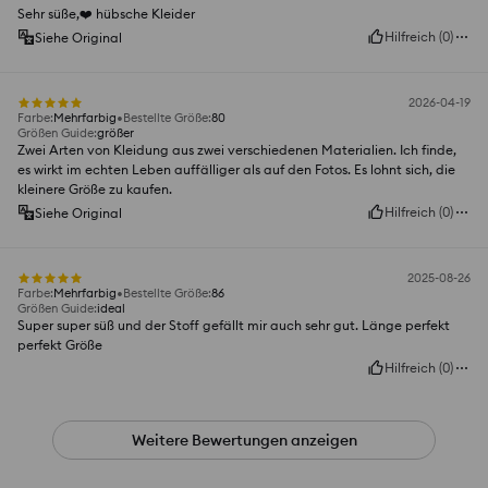
Sehr süße,❤️ hübsche Kleider
Hilfreich
(
0
)
Siehe Original
2026-04-19
Farbe
:
Mehrfarbig
Bestellte Größe
:
80
Größen Guide
:
größer
Zwei Arten von Kleidung aus zwei verschiedenen Materialien. Ich finde,
es wirkt im echten Leben auffälliger als auf den Fotos. Es lohnt sich, die
kleinere Größe zu kaufen.
Hilfreich
(
0
)
Siehe Original
2025-08-26
Farbe
:
Mehrfarbig
Bestellte Größe
:
86
Größen Guide
:
ideal
Super super süß und der Stoff gefällt mir auch sehr gut. Länge perfekt
perfekt Größe
Hilfreich
(
0
)
Weitere Bewertungen anzeigen