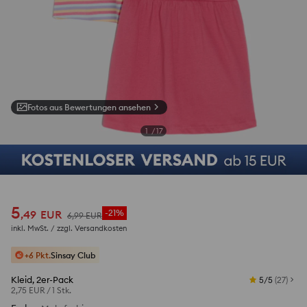
Fotos aus Bewertungen ansehen
1
/
17
5
,
49
EUR
-21%
6
,
99
EUR
inkl. MwSt. / zzgl.
Versandkosten
+6 Pkt.
Sinsay Club
Kleid, 2er-Pack
5/5
(
27
)
2,75 EUR
/
1 Stk.