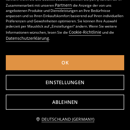
Partnern
Zusammenarbeit mit unseren
die Anzeige der von uns
angebotenen Produkte und Dienstleistungen an Ihre Bedürfnisse
anpassen und so Ihren Einkaufskomfort basierend auf Ihren individuellen
Präferenzen und Gewohnheiten optimieren. Sie können Ihre Auswahl
jederzeit per Mausklick auf „Einstellungen“ ändern. Wenn Sie weitere
Cookie-Richtlinie
Informationen wünschen, lesen Sie die
und die
Datenschutzerklärung
.
Kleid Bluey
Leggings, 2er-Pack My Little Pony
2
5,99
EUR
4
5,49
EUR
,
99
EUR
,
29
EUR
inkl. MwSt. / zzgl.
Versandkosten
inkl. MwSt. / zzgl.
Versandkosten
OK
EINSTELLUNGEN
ABLEHNEN
Zum Warenkorb hinzufügen
DEUTSCHLAND (GERMANY)
5,49 EUR