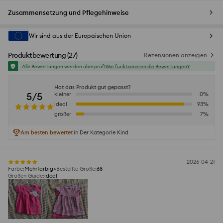
Zusammensetzung und Pflegehinweise
Wir sind aus der Europäischen Union
Produktbewertung
(
27
)
Rezensionen anzeigen
Alle Bewertungen werden überprüft
Wie funktionieren die Bewertungen?
Hat das Produkt gut gepasst?
5/5
kleiner
0
%
ideal
93
%
größer
7
%
Am besten bewertet
in Der Kategorie Kind
2026-04-21
Farbe
:
Mehrfarbig
Bestellte Größe
:
68
Größen Guide
:
ideal