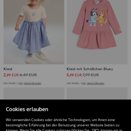
Kleid
Kleid mit Schößchen Bluey
2
4,49
EUR
5
7,99
EUR
,
99
EUR
,
99
EUR
inkl. MwSt. / zzgl.
Versandkosten
inkl. MwSt. / zzgl.
Versandkosten
Cookies erlauben
Wir verwenden Cookies oder ähnliche Technologien, um Ihnen eine
bestmögliche Erfahrung bei der Benutzung unserer Website bieten zu
können. Wenn Sie alle Cookies zulassen (klicken Sie „OK“), können wir in