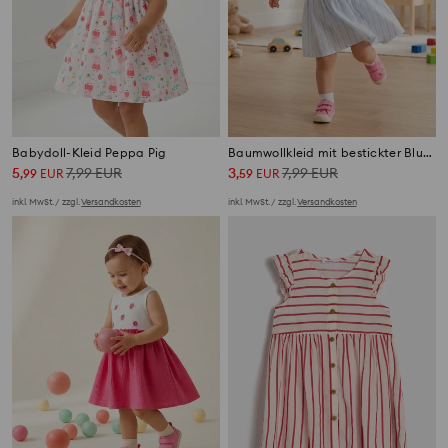
Babydoll-Kleid Peppa Pig
Baumwollkleid mit bestickter Blume
5
7,99
EUR
3
7,99
EUR
,
99
EUR
,
59
EUR
inkl. MwSt. / zzgl.
Versandkosten
inkl. MwSt. / zzgl.
Versandkosten