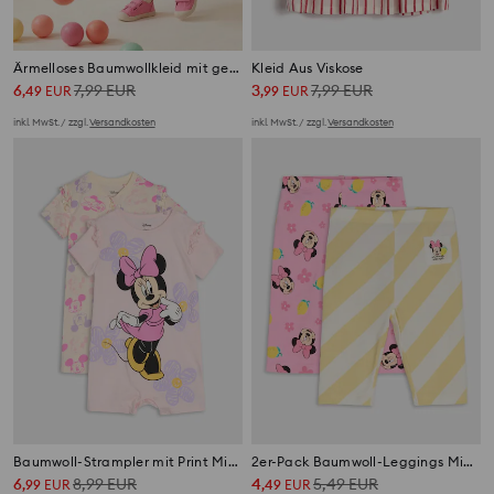
Ärmelloses Baumwollkleid mit gestickten Himbeeren
Kleid Aus Viskose
6
7,99
EUR
3
7,99
EUR
,
49
EUR
,
99
EUR
inkl. MwSt. / zzgl.
Versandkosten
inkl. MwSt. / zzgl.
Versandkosten
Baumwoll-Strampler mit Print Minnie Mouse
2er-Pack Baumwoll-Leggings Minnie Mouse
6
8,99
EUR
4
5,49
EUR
,
99
EUR
,
49
EUR