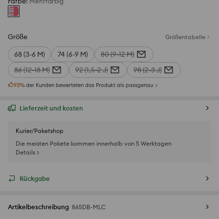
Farbe
:
Mehrfarbig
Größe
Größentabelle
68 (3-6 M)
74 (6-9 M)
80 (9-12 M)
86 (12-18 M)
92 (1,5-2 J)
98 (2-3 J)
93
%
der Kunden bewerteten das Produkt als passgenau
Lieferzeit und kosten
Kurier/Paketshop
Die meisten Pakete kommen innerhalb von 5 Werktagen
Details >
Rückgabe
Artikelbeschreibung
865DB-MLC