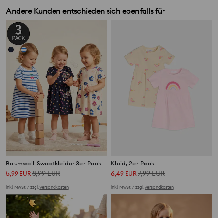
Andere Kunden entschieden sich ebenfalls für
Baumwoll-Sweatkleider 3er-Pack
Kleid, 2er-Pack
5
8,99
EUR
6
7,99
EUR
,
99
EUR
,
49
EUR
inkl. MwSt. / zzgl.
Versandkosten
inkl. MwSt. / zzgl.
Versandkosten