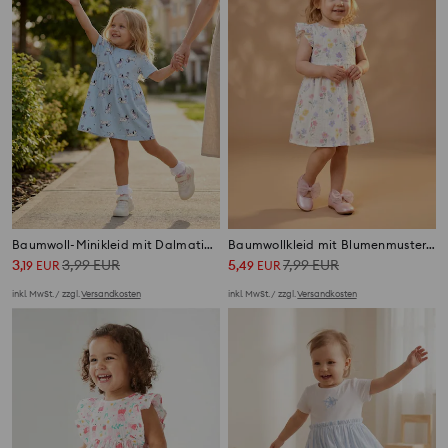
Baumwoll-Minikleid mit Dalmatiner-Motiv
Baumwollkleid mit Blumenmuster und Rüschenärmeln
3
3,99
EUR
5
7,99
EUR
,
19
EUR
,
49
EUR
inkl. MwSt. / zzgl.
Versandkosten
inkl. MwSt. / zzgl.
Versandkosten