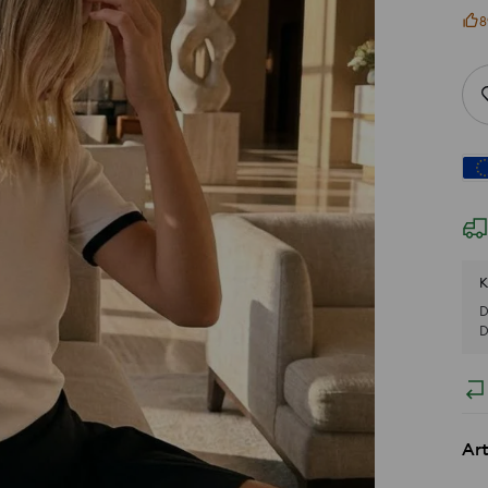
8
K
D
D
Art