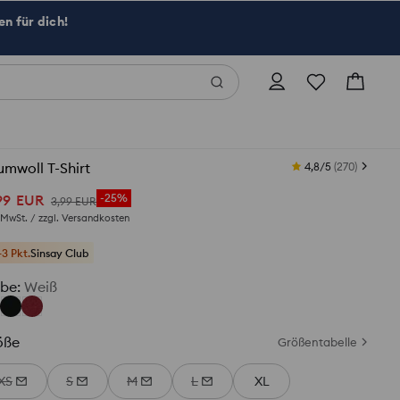
n für dich!
mwoll T-Shirt
4,8/5
(
270
)
99
EUR
-25%
3
,
99
EUR
. MwSt. / zzgl.
Versandkosten
+3 Pkt.
Sinsay Club
rbe
:
Weiß
öße
Größentabelle
XS
S
M
L
XL