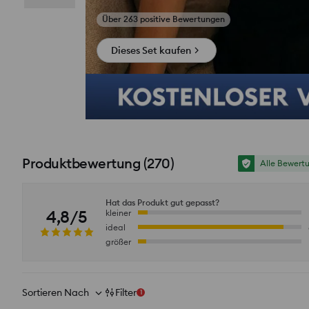
Fotos aus Bewertungen ansehen
Dieses Set kaufen
Produktbewertung
(
270
)
Alle Bewert
Hat das Produkt gut gepasst?
4,8/5
kleiner
ideal
größer
Sortieren Nach
Filter
1