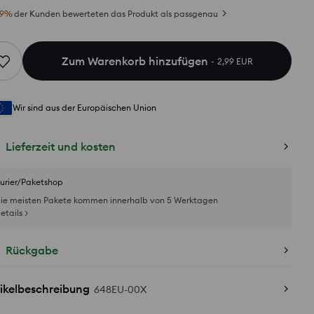
9
%
der Kunden bewerteten das Produkt als passgenau
Zum Warenkorb hinzufügen
2,99 EUR
Wir sind aus der Europäischen Union
Lieferzeit und kosten
urier/Paketshop
ie meisten Pakete kommen innerhalb von 5 Werktagen
etails >
Rückgabe
ikelbeschreibung
648EU-00X