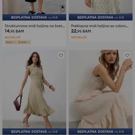
Strukturirana midi haljina na bretele
Preklopna midi haljina sa volanima od viskoze
14
22
,95
BAM
,95
BAM
BESTSELLER
BESTSELLER
Basic
Events