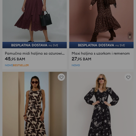
Pamučna midi haljina sa ażurowim uzorkom i remenom
Maxi haljina s uzorkom i remenom
45
27
,95
BAM
,95
BAM
NOVO
BESTSELLER
NOVO