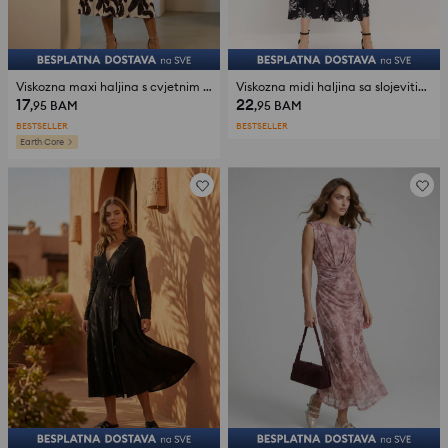
Viskozna maxi haljina s cvjetnim uzorkom
Viskozna midi haljina sa slojevitim efektom i cvjetnim uzorkom
17
22
,95
BAM
,95
BAM
BESTSELLER
BESTSELLER
Earth Core