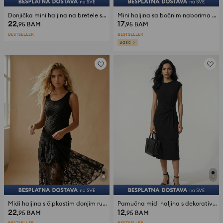
Donjička mini haljina na bretele sa čipkom
Mini haljina sa bočnim naborima sa viskozom
22
17
,95
BAM
,95
BAM
BESTSELLER
BESTSELLER
Basic
Midi haljina s čipkastim donjim rubom
Pamučna midi haljina s dekorativnim vezom i prorezom
22
12
,95
BAM
,95
BAM
BESTSELLER
BESTSELLER