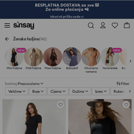
BESPLATNA DOSTAVA za sve 🎒
Za online plaćanja 📲
Iskoristi priliku sada >>
Ženske haljine
(742)
NEW
NEW
Mini haljine
Midi haljine
Maxi haljine
Babydoll
Otvorena
Na bretele
Bez ruka
ramena
Sortiraj
:
Preporučeno
Filter
Veličine
Boje
Cijena
Dužina
Izrez
Rukavi