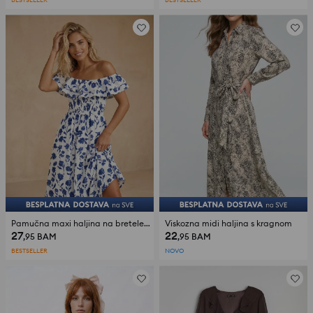
Pamučna maxi haljina na bretele s cvjetnim uzorkom
Viskozna midi haljina s kragnom
27
22
,95
BAM
,95
BAM
BESTSELLER
NOVO