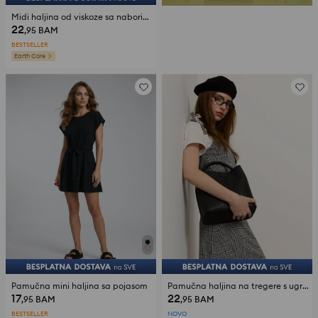
Midi haljina od viskoze sa naborima i ukrasnim perlicama
22
,95
BAM
BESTSELLER
Earth Core
Pamučna mini haljina sa pojasom
Pamučna haljina na tregere s ugrađenom majicom
17
22
,95
BAM
,95
BAM
BESTSELLER
NOVO