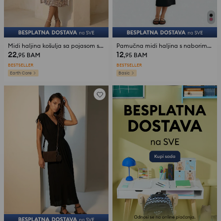
Midi haljina košulja sa pojasom sa životinjskim uzorkom sa viskozom
Pamučna midi haljina s naborima sa strane
22
12
,95
BAM
,95
BAM
BESTSELLER
BESTSELLER
Earth Core
Basic