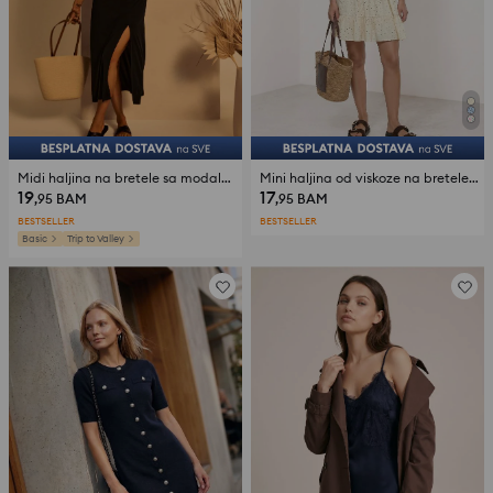
Midi haljina na bretele sa modalom
Mini haljina od viskoze na bretele sa tufnastim uzorkom
19
17
,95
BAM
,95
BAM
BESTSELLER
BESTSELLER
Basic
Trip to Valley