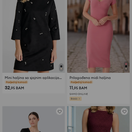
Mini haljina sa sjajnim aplikacijama
Prilagođena midi haljina
Posljednji komadi
Posljednji komadi
32
11
,95
BAM
,95
BAM
SAMO ONLINE
Basic