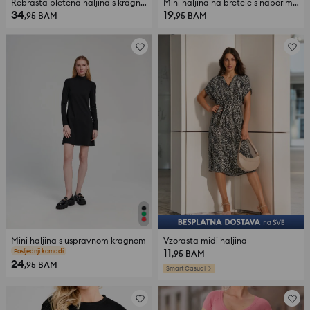
Rebrasta pletena haljina s kragnom i viskozom
Mini haljina na bretele s naborima i cvjetnim uzorkom
34
19
,95
BAM
,95
BAM
Mini haljina s uspravnom kragnom
Vzorasta midi haljina
11
Posljednji komadi
,95
BAM
24
,95
BAM
Smart Casual