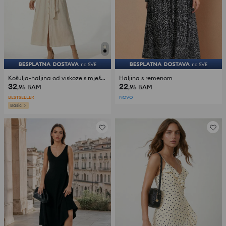
Košulja-haljina od viskoze s mješavinom lana
Haljina s remenom
32
22
,95
BAM
,95
BAM
BESTSELLER
NOVO
Basic