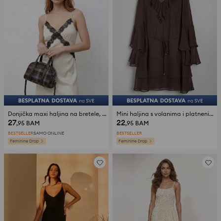
Donjička maxi haljina na bretele, sa dodatkom viskoze
Mini haljina s volanima i platnenim pojasom
27
22
,95
BAM
,95
BAM
BESTSELLER
SAMO ONLINE
BESTSELLER
Feminine Drop
Feminine Drop