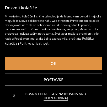
+
1
Dozvoli kolačiće
Mini haljina
Mini haljina
Mi koristimo kolačiće ili slične tehnologije da bismo vam ponudili najbolje
29
13
,95
BAM
,95
BAM
moguće iskustvo dok koristite našu web stranicu. Prihvatanjem kolačića
dozvoljavate nam da se pobrinemo za iskustvo ugodne kupovine,
Smart Casual
Basic
bazirano na vašim ličnim izborima i navikama, jer prilagođavamo prikaz
proizvoda i usluga vašim potrebama. Svoj izbor možete promijeniti bilo
Politiku
kada u Podešavanjima, a ako želite saznati više, pročitajte
kolačića
Politiku privatnosti
i
.
OK
POSTAVKE
BOSNA I HERCEGOVINA (BOSNIA AND
HERZEGOVINA)
Haljina s dugim rukavima
Haljina s cvetnim motivom
12
14
,95
BAM
,95
BAM