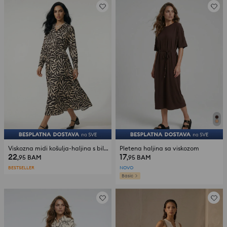
Viskozna midi košulja-haljina s biljnim uzorkom
Pletena haljina sa viskozom
22
17
,95
BAM
,95
BAM
BESTSELLER
NOVO
Basic