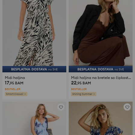
Midi haljina
Midi haljina na bretele sa čipkastim detaljima
17
22
,95
BAM
,95
BAM
BESTSELLER
BESTSELLER
Smart Casual
Shining Summer