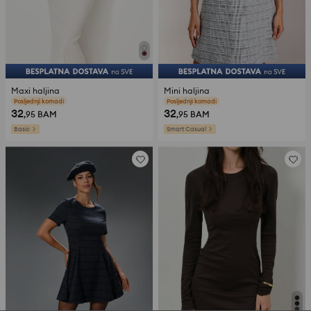
Maxi haljina
Mini haljina
Posljednji komadi
Posljednji komadi
32
32
,95
BAM
,95
BAM
Basic
Smart Casual