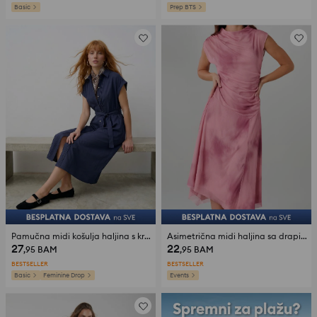
Basic
Prep BTS
Pamučna midi košulja haljina s kratkim rukavima i remenom
Asimetrična midi haljina sa drapiranim dekolteom i naborima
27
22
,95
BAM
,95
BAM
BESTSELLER
BESTSELLER
Basic
Feminine Drop
Events