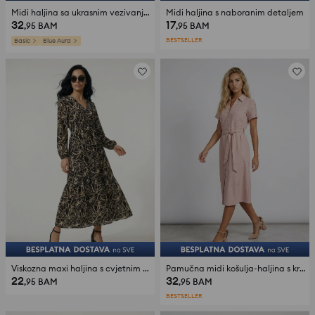
Midi haljina sa ukrasnim vezivanjem sa viskozom
Midi haljina s naboranim detaljem
32
17
,95
BAM
,95
BAM
BESTSELLER
Basic
Blue Aura
Viskozna maxi haljina s cvjetnim uzorkom
Pamučna midi košulja-haljina s kratkim rukavima
22
32
,95
BAM
,95
BAM
BESTSELLER