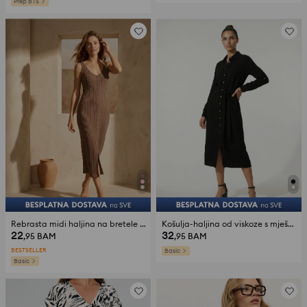
Prep BTS
Rebrasta midi haljina na bretele s dodatkom lyocella
Košulja-haljina od viskoze s mješavinom lana
22
32
,95
BAM
,95
BAM
BESTSELLER
Basic
Basic