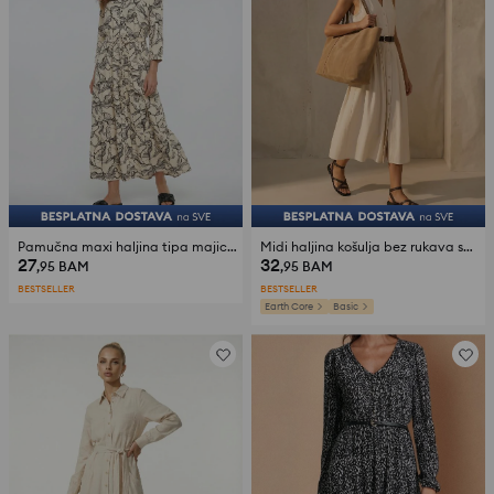
Pamučna maxi haljina tipa majica s pojasom
Midi haljina košulja bez rukava sa pojasom
27
32
,95
BAM
,95
BAM
BESTSELLER
BESTSELLER
Earth Core
Basic