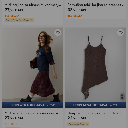
Midi haljina sa ukrasnim vezivanjem sa viskozom
Pamučna midi haljina sa crochet topom
27
32
,95
BAM
,95
BAM
BESTSELLER
BESTSELLER
Earth Core
Basic
Midi košulja haljina s remenom, u vertikalne pruge
Donjička mini haljina na bretele sa čipkom
27
22
,95
BAM
,95
BAM
BESTSELLER
Feminine Drop