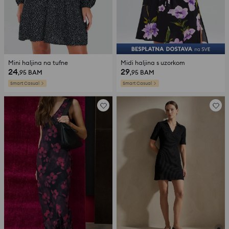
Mini haljina na tufne
Midi haljina s uzorkom
24
29
,95
BAM
,95
BAM
Smart Casual
Smart Casual