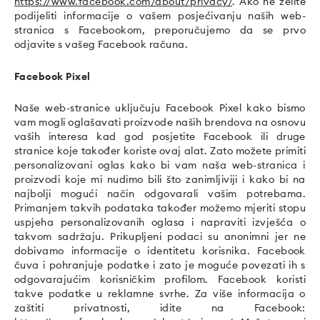
https://www.facebook.com/about/privacy/
. Ako ne želite
podijeliti informacije o vašem posjećivanju naših web-
stranica s Facebookom, preporučujemo da se prvo
odjavite s vašeg Facebook računa.
Facebook Pixel
Naše web-stranice uključuju Facebook Pixel kako bismo
vam mogli oglašavati proizvode naših brendova na osnovu
vaših interesa kad god posjetite Facebook ili druge
stranice koje također koriste ovaj alat. Zato možete primiti
personalizovani oglas kako bi vam naša web-stranica i
proizvodi koje mi nudimo bili što zanimljiviji i kako bi na
najbolji mogući način odgovarali vašim potrebama.
Primanjem takvih podataka također možemo mjeriti stopu
uspjeha personalizovanih oglasa i napraviti izvješća o
takvom sadržaju. Prikupljeni podaci su anonimni jer ne
dobivamo informacije o identitetu korisnika. Facebook
čuva i pohranjuje podatke i zato je moguće povezati ih s
odgovarajućim korisničkim profilom. Facebook koristi
takve podatke u reklamne svrhe. Za više informacija o
zaštiti privatnosti, idite na Facebook: