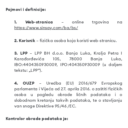
Pojmovi i definicije:
1. Web-stranica
– online trgovina na
https://www.sinsay.com/ba/bs/
2. Korisnik
– fizička osoba koja koristi web-stranicu.
3. LPP
– LPP BH d.o.o. Banja Luka, Kralja Petra I
Karađorđevića 105, 78000 Banja Luka,
IBO:4404350930009, IPO:404350930009 (u daljem
tekstu: „LPP”).
4. OUZP
– Uredba (EU) 2016/679 Evropskog
parlamenta i Vijeća od 27. aprila 2016. o zaštiti fizičkih
osoba u pogledu obrade ličnih podataka i o
slobodnom kretanju takvih podataka, te o stavljanju
van snage Direktive 95/46 /EC.
Kontrolor obrade podataka je: