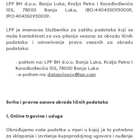
LPP BH d.o.o. Banja Luka, Kralja Petra I Karađorđevića
105, 78000 Banja Luka, IBO:4404350930009,
IPO:404350930009.
LPP je imenovao Službenika za zaštitu podataka koji se
može kontaktirati za sva pitanja vezana za obradu ličnih
podataka i ostvarivanje prava vezanih za obradu
podataka:
- poštom na: LPP BH d.o.o. Banja Luka, Kralja Petra I
Karađorđevića 105, 78000 Banja Luka
- e-poštom na:
dataprivacy@lpp.com
Svrha i pravne osnove obrade ličnih podataka
1. Online trgovina i usluge
Obrađujemo vaše podatke u mjeri u kojoj je to potrebno
za sklapanje i izvršenje kupoprodajnog ugovora i nuđenje