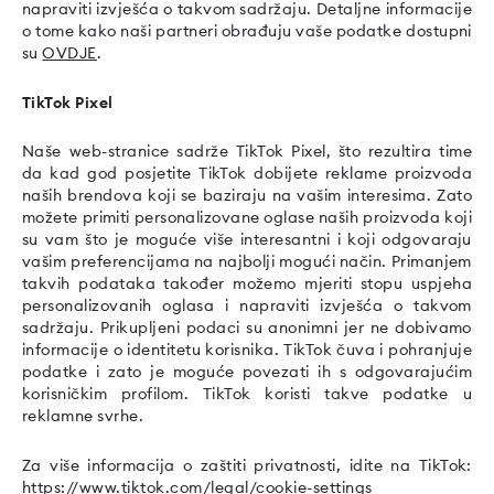
napraviti izvješća o takvom sadržaju. Detaljne informacije
o tome kako naši partneri obrađuju vaše podatke dostupni
su
OVDJE
.
TikTok Pixel
Naše web-stranice sadrže TikTok Pixel, što rezultira time
da kad god posjetite TikTok dobijete reklame proizvoda
naših brendova koji se baziraju na vašim interesima. Zato
možete primiti personalizovane oglase naših proizvoda koji
su vam što je moguće više interesantni i koji odgovaraju
vašim preferencijama na najbolji mogući način. Primanjem
takvih podataka također možemo mjeriti stopu uspjeha
personalizovanih oglasa i napraviti izvješća o takvom
sadržaju. Prikupljeni podaci su anonimni jer ne dobivamo
informacije o identitetu korisnika. TikTok čuva i pohranjuje
podatke i zato je moguće povezati ih s odgovarajućim
korisničkim profilom. TikTok koristi takve podatke u
reklamne svrhe.
Za više informacija o zaštiti privatnosti, idite na TikTok:
https://www.tiktok.com/legal/cookie-settings