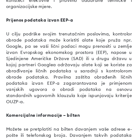
koristeći efektivne i pravilno odabrane tehničke i
organizacijske mjere.
Prijenos podataka izvan EEP-a
U cilju podrške svojim trenutačnim poslovima, kontrolor
obrade podataka može koristiti alate koje pruža npr.
Google, pa se vaši lični podaci mogu prenositi u zemlje
izvan Evropskog ekonomskog prostora (EEP), napose u
Sjedinjene Američke Države (SAD) ili u drugu državu u
kojoj partneri Googlea održavaju alate koji se koriste za
obrađivanje ličnih podataka u saradnji s kontrolorom
obrade podataka. Pravilna zaštita obrađenih ličnih
podataka izvan EEP-a zagarantovana je primjenom
vanjskih ugovora o obradi podataka na osnovu
standardnih ugovornih klauzula koje ispunjavaju kriterije
OUZP-a.
Komercijalne informacije – bilten
Možete se pretplatiti na bilten davanjem vaše adrese e-
pošte ili telefonskog broja. Davanjem takvih podataka