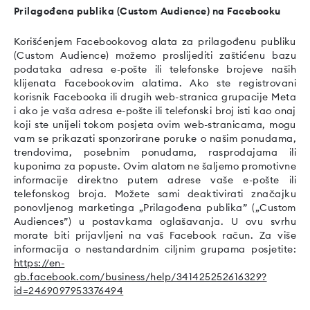
Prilagođena publika (Custom Audience) na Facebooku
Korišćenjem Facebookovog alata za prilagođenu publiku
(Custom Audience) možemo proslijediti zaštićenu bazu
podataka adresa e-pošte ili telefonske brojeve naših
klijenata Facebookovim alatima. Ako ste registrovani
korisnik Facebooka ili drugih web-stranica grupacije Meta
i ako je vaša adresa e-pošte ili telefonski broj isti kao onaj
koji ste unijeli tokom posjeta ovim web-stranicama, mogu
vam se prikazati sponzorirane poruke o našim ponudama,
trendovima, posebnim ponudama, rasprodajama ili
kuponima za popuste. Ovim alatom ne šaljemo promotivne
informacije direktno putem adrese vaše e-pošte ili
telefonskog broja. Možete sami deaktivirati značajku
ponovljenog marketinga „Prilagođena publika” („Custom
Audiences”) u postavkama oglašavanja. U ovu svrhu
morate biti prijavljeni na vaš Facebook račun. Za više
informacija o nestandardnim ciljnim grupama posjetite:
https://en-
gb.facebook.com/business/help/341425252616329?
id=2469097953376494