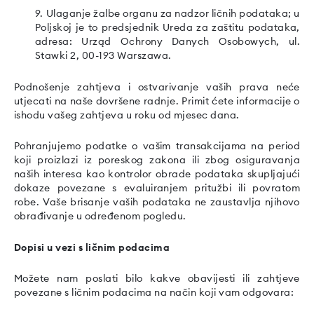
9. Ulaganje žalbe organu za nadzor ličnih podataka; u
Poljskoj je to predsjednik Ureda za zaštitu podataka,
adresa: Urząd Ochrony Danych Osobowych, ul.
Stawki 2, 00-193 Warszawa.
Podnošenje zahtjeva i ostvarivanje vaših prava neće
utjecati na naše dovršene radnje. Primit ćete informacije o
ishodu vašeg zahtjeva u roku od mjesec dana.
Pohranjujemo podatke o vašim transakcijama na period
koji proizlazi iz poreskog zakona ili zbog osiguravanja
naših interesa kao kontrolor obrade podataka skupljajući
dokaze povezane s evaluiranjem pritužbi ili povratom
robe. Vaše brisanje vaših podataka ne zaustavlja njihovo
obrađivanje u određenom pogledu.
Dopisi u vezi s ličnim podacima
Možete nam poslati bilo kakve obavijesti ili zahtjeve
povezane s ličnim podacima na način koji vam odgovara: