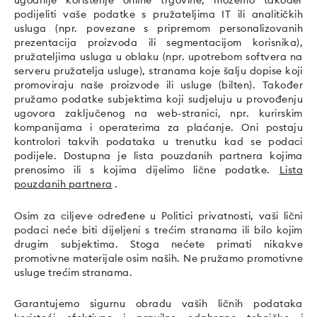
ugodnije korištenje online trgovine, možemo također
podijeliti vaše podatke s pružateljima IT ili analitičkih
usluga (npr. povezane s pripremom personalizovanih
prezentacija proizvoda ili segmentacijom korisnika),
pružateljima usluga u oblaku (npr. upotrebom softvera na
serveru pružatelja usluge), stranama koje šalju dopise koji
promoviraju naše proizvode ili usluge (bilten). Također
pružamo podatke subjektima koji sudjeluju u provođenju
ugovora zaključenog na web-stranici, npr. kurirskim
kompanijama i operaterima za plaćanje. Oni postaju
kontrolori takvih podataka u trenutku kad se podaci
podijele. Dostupna je lista pouzdanih partnera kojima
prenosimo ili s kojima dijelimo lične podatke.
Lista
pouzdanih partnera
.
Osim za ciljeve određene u Politici privatnosti, vaši lični
podaci neće biti dijeljeni s trećim stranama ili bilo kojim
drugim subjektima. Stoga nećete primati nikakve
promotivne materijale osim naših. Ne pružamo promotivne
usluge trećim stranama.
Garantujemo sigurnu obradu vaših ličnih podataka