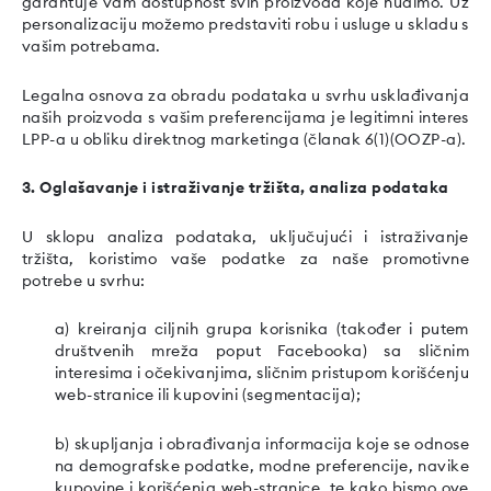
garantuje vam dostupnost svih proizvoda koje nudimo. Uz
personalizaciju možemo predstaviti robu i usluge u skladu s
vašim potrebama.
Legalna osnova za obradu podataka u svrhu usklađivanja
naših proizvoda s vašim preferencijama je legitimni interes
LPP-a u obliku direktnog marketinga (članak 6(1)(OOZP-a).
3. Oglašavanje i istraživanje tržišta, analiza podataka
U sklopu analiza podataka, uključujući i istraživanje
tržišta, koristimo vaše podatke za naše promotivne
potrebe u svrhu:
a) kreiranja ciljnih grupa korisnika (također i putem
društvenih mreža poput Facebooka) sa sličnim
interesima i očekivanjima, sličnim pristupom korišćenju
web-stranice ili kupovini (segmentacija);
b) skupljanja i obrađivanja informacija koje se odnose
na demografske podatke, modne preferencije, navike
kupovine i korišćenja web-stranice, te kako bismo ove