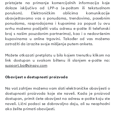
pristajete na primanje komercijalnih informacija koje
dolaze isključivo od LPP-a (e-poštom ili tekstualnom
porukom). Elektroničkim oblicima komunikacije
obavještavamo vas o ponudama, trendovima, posebnim
ponudama, rasprodajama i kuponima za popust (u ovu
svrhu možemo podijeliti vašu adresu e-pošte ili telefonski
broj s našim pouzdanim partnerima), kao i o nedovršenim
kupovinama u online trgovini. Također od vas možemo
zatražiti da izrazite svoje mišljenje putem anketa.
Možete otkazati pretplatu u bilo kojem trenutku klikom na
link dostupan u svakom biltenu ili slanjem e-pošte na:
support.ba@sinsay.com
Obavijest o dostupnosti proizvoda
Na vaš zahtjev možemo vam slati elektroničke obavijesti o
dostupnosti proizvoda koje ste naveli. Kada je proizvod
dostupan, primit ćete obavijest na adresu e-pošte koju ste
naveli. Lični podaci se dobrovoljno daju, ali su neophodni
ako želite primati obavijesti.