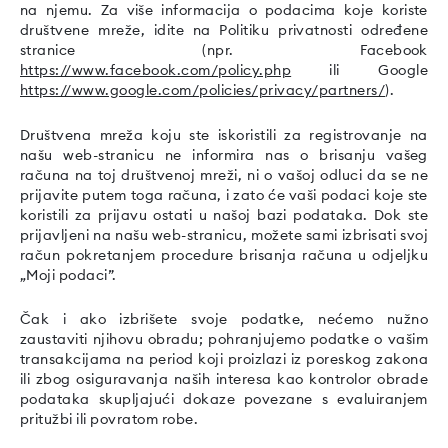
na njemu. Za više informacija o podacima koje koriste
društvene mreže, idite na Politiku privatnosti određene
stranice (npr. Facebook
https://www.facebook.com/policy.php
ili Google
https://www.google.com/policies/privacy/partners/
).
Društvena mreža koju ste iskoristili za registrovanje na
našu web-stranicu ne informira nas o brisanju vašeg
računa na toj društvenoj mreži, ni o vašoj odluci da se ne
prijavite putem toga računa, i zato će vaši podaci koje ste
koristili za prijavu ostati u našoj bazi podataka. Dok ste
prijavljeni na našu web-stranicu, možete sami izbrisati svoj
račun pokretanjem procedure brisanja računa u odjeljku
„Moji podaci”.
Čak i ako izbrišete svoje podatke, nećemo nužno
zaustaviti njihovu obradu; pohranjujemo podatke o vašim
transakcijama na period koji proizlazi iz poreskog zakona
ili zbog osiguravanja naših interesa kao kontrolor obrade
podataka skupljajući dokaze povezane s evaluiranjem
pritužbi ili povratom robe.