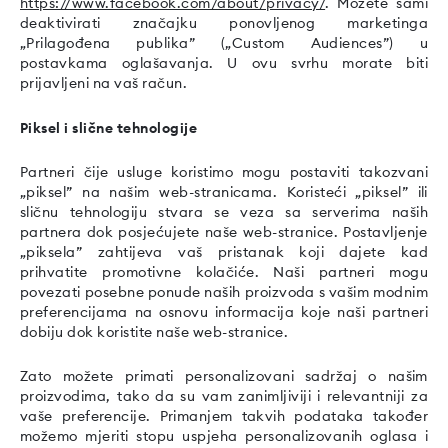
https://www.facebook.com/about/privacy/
. Možete sami
deaktivirati značajku ponovljenog marketinga
„Prilagođena publika” („Custom Audiences”) u
postavkama oglašavanja. U ovu svrhu morate biti
prijavljeni na vaš račun.
Piksel i slične tehnologije
Partneri čije usluge koristimo mogu postaviti takozvani
„piksel” na našim web-stranicama. Koristeći „piksel” ili
sličnu tehnologiju stvara se veza sa serverima naših
partnera dok posjećujete naše web-stranice. Postavljenje
„piksela” zahtijeva vaš pristanak koji dajete kad
prihvatite promotivne kolačiće. Naši partneri mogu
povezati posebne ponude naših proizvoda s vašim modnim
preferencijama na osnovu informacija koje naši partneri
dobiju dok koristite naše web-stranice.
Zato možete primati personalizovani sadržaj o našim
proizvodima, tako da su vam zanimljiviji i relevantniji za
vaše preferencije. Primanjem takvih podataka također
možemo mjeriti stopu uspjeha personalizovanih oglasa i