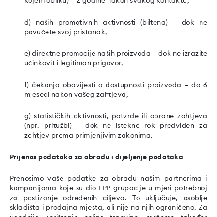
kojem obliku) – 2 godine nakon svakog kontakta,
d) naših promotivnih aktivnosti (biltena) – dok ne
povučete svoj pristanak,
e) direktne promocije naših proizvoda – dok ne izrazite
učinkovit i legitiman prigovor,
f) čekanja obavijesti o dostupnosti proizvoda – do 6
mjeseci nakon vašeg zahtjeva,
g) statističkih aktivnosti, potvrde ili obrane zahtjeva
(npr. pritužbi) – dok ne istekne rok predviđen za
zahtjev prema primjenjivim zakonima.
Prijenos podataka za obradu i dijeljenje podataka
Prenosimo vaše podatke za obradu našim partnerima i
kompanijama koje su dio LPP grupacije u mjeri potrebnoj
za postizanje određenih ciljeva. To uključuje, osoblje
skladišta i prodajna mjesta, ali nije na njih ograničeno. Za