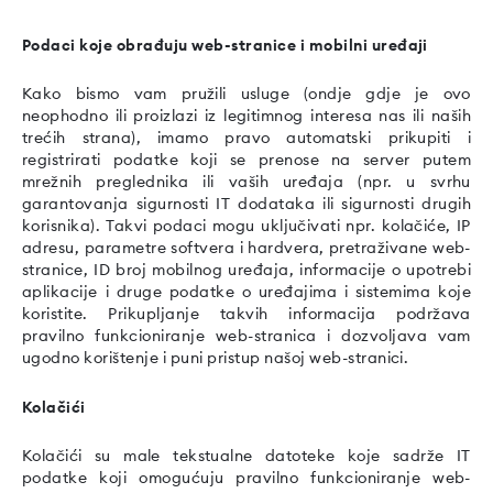
Podaci koje obrađuju web-stranice i mobilni uređaji
Kako bismo vam pružili usluge (ondje gdje je ovo
neophodno ili proizlazi iz legitimnog interesa nas ili naših
trećih strana), imamo pravo automatski prikupiti i
registrirati podatke koji se prenose na server putem
mrežnih preglednika ili vaših uređaja (npr. u svrhu
garantovanja sigurnosti IT dodataka ili sigurnosti drugih
korisnika). Takvi podaci mogu uključivati npr. kolačiće, IP
adresu, parametre softvera i hardvera, pretraživane web-
stranice, ID broj mobilnog uređaja, informacije o upotrebi
aplikacije i druge podatke o uređajima i sistemima koje
koristite. Prikupljanje takvih informacija podržava
pravilno funkcioniranje web-stranica i dozvoljava vam
ugodno korištenje i puni pristup našoj web-stranici.
Kolačići
Kolačići su male tekstualne datoteke koje sadrže IT
podatke koji omogućuju pravilno funkcioniranje web-