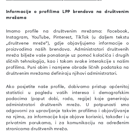
Informacije o profilima LPP brendova na društvenim
mrežama
Imamo profile na društvenim mrežama: Facebook,
Instagram, YouTube, Pinterest, TikTok (u daljem tekstu
„društvene mreže”), gdje objavljujemo informacije o
proizvodima naših brendova. Administratori društvenih
mreža bilježe vaše ponašanje uz pomoć kolačića i drugih
sličnih tehnologija, kao i tokom svake interakcije s našim
profilima. Puni obim i namjene obrade ličnih podataka na
društvenim mrežama definiraju njihovi administratori.
Ako posjetite naše profile, dobivamo pristup općenitoj
statistici u pogledu vaših interesa i demografskim
podacima (poput dobi, roda, regije) koje generiraju
administratori društvenih mreža. U potpunosti smo
odgovorni za upravljanje takvim profilima i objavljivanje
na njima, za informacije koje objave korisnici, također i u
privatnim porukama, i za komunikaciju na određenim
stranicama društvenih mreža.