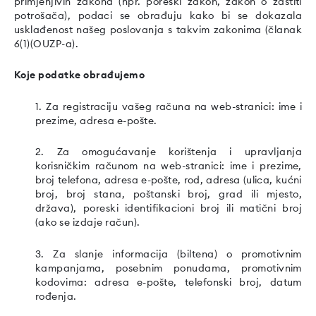
primjenjivih zakona (npr. poreski zakon, zakon o zaštiti
potrošača), podaci se obrađuju kako bi se dokazala
usklađenost našeg poslovanja s takvim zakonima (članak
6(1)(OUZP-a).
Koje podatke obrađujemo
1. Za registraciju vašeg računa na web-stranici: ime i
prezime, adresa e-pošte.
2. Za omogućavanje korištenja i upravljanja
korisničkim računom na web-stranici: ime i prezime,
broj telefona, adresa e-pošte, rod, adresa (ulica, kućni
broj, broj stana, poštanski broj, grad ili mjesto,
država), poreski identifikacioni broj ili matični broj
(ako se izdaje račun).
3. Za slanje informacija (biltena) o promotivnim
kampanjama, posebnim ponudama, promotivnim
kodovima: adresa e-pošte, telefonski broj, datum
rođenja.