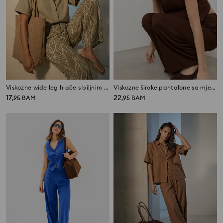
Viskozne wide leg hlače s biljnim motivom
Viskozne široke pantalone sa mješavinom lana
17
22
,
95
BAM
,
95
BAM