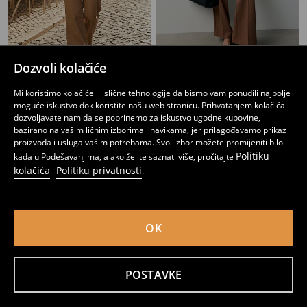
Dozvoli kolačiće
Pantalone širokih nogavica s pojasom
Pantalone ravnog kroja
15
19,95
BAM
22
,
95
BAM
,
95
BAM
Mi koristimo kolačiće ili slične tehnologije da bismo vam ponudili najbolje
moguće iskustvo dok koristite našu web stranicu. Prihvatanjem kolačića
dozvoljavate nam da se pobrinemo za iskustvo ugodne kupovine,
bazirano na vašim ličnim izborima i navikama, jer prilagođavamo prikaz
proizvoda i usluga vašim potrebama. Svoj izbor možete promijeniti bilo
Politiku
kada u Podešavanjima, a ako želite saznati više, pročitajte
kolačića
Politiku privatnosti
i
.
OK
POSTAVKE