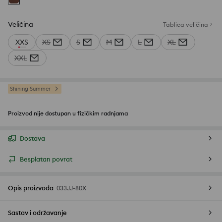
Veličina
Tablica veličina
XXS
XS
S
M
L
XL
XXL
Shining Summer
Proizvod nije dostupan u fizičkim radnjama
Dostava
Besplatan povrat
Opis proizvoda
033JJ-80X
Sastav i održavanje