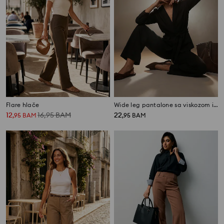
Flare hlače
Wide leg pantalone sa viskozom i dodatkom lana
12
16,95
BAM
22
,
95
BAM
,
95
BAM