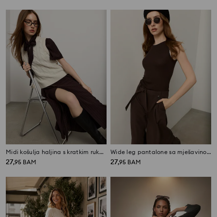
Midi košulja haljina s kratkim rukavima i remenom, s dodatkom viskoze
Wide leg pantalone sa mješavinom viskoze
27
27
,
95
BAM
,
95
BAM