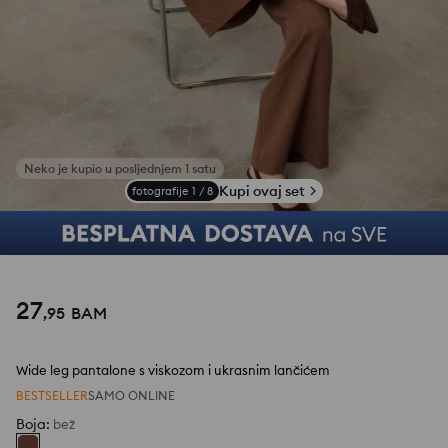
Kupi ovaj set
fotografije
1
/
8
27
,
95
BAM
Wide leg pantalone s viskozom i ukrasnim lančićem
BESTSELLER
SAMO ONLINE
Boja
:
bež