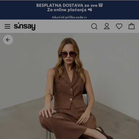
BESPLATNA DOSTAVA za sve 🎒
Za online plaćanja 📲
Iskoristi priliku sada >>