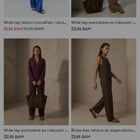
Wide leg hlače s lyocellom i dodatkom lana
Wide leg pantalone sa viskozom i dodatkom lana
15
19,95
BAM
22
,
95
BAM
,
95
BAM
Wide leg pantalone sa viskozom i dodatkom lana
Bluza bez rukava sa dugmadima od viskoze sa dodatkom lana
22
13
,
95
BAM
,
95
BAM