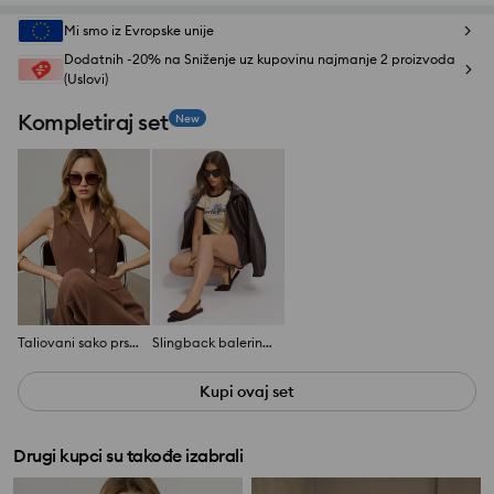
Mi smo iz Evropske unije
Dodatnih -20% na Sniženje uz kupovinu najmanje 2 proizvoda
(Uslovi)
Kompletiraj set
New
Taliovani sako prsluk sa viskozom
Slingback balerinke s ukrasnom kopčom i kožnim uloškom
Kupi ovaj set
Drugi kupci su takođe izabrali