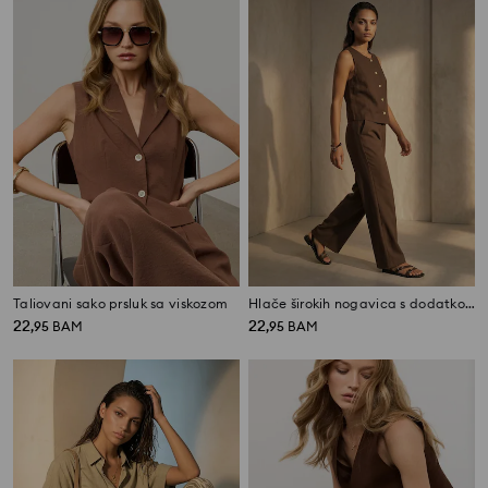
Taliovani sako prsluk sa viskozom
Hlače širokih nogavica s dodatkom viskoze i lana
22
22
,
95
BAM
,
95
BAM