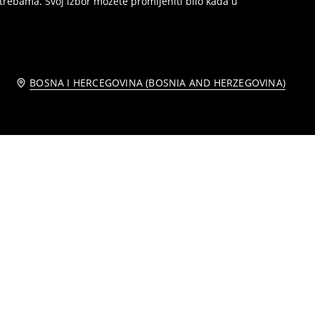
trebama. Svoj izbor možete promijeniti bilo kada u
BOSNA I HERCEGOVINA (BOSNIA AND HERZEGOVINA)