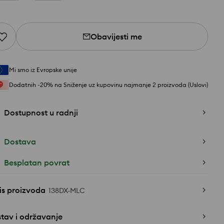
Obavijesti me
Mi smo iz Evropske unije
Dodatnih -20% na Sniženje uz kupovinu najmanje 2 proizvoda (Uslovi)
Dostupnost u radnji
Dostava
Besplatan povrat
is proizvoda
138DX-MLC
tav i održavanje