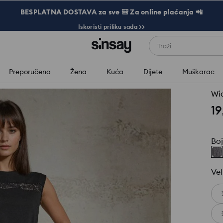
BESPLATNA DOSTAVA za sve 🎒 Za online plaćanja 📲
Iskoristi priliku sada >>
Traži
Preporučeno
Žena
Kuća
Dijete
Muškarac
Wid
19
Bo
Vel