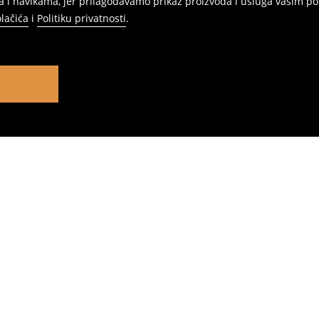
 i navikama, jer prilagođavamo prikaz proizvoda i usluga vašim po
olačića
i
Politiku privatnosti
.