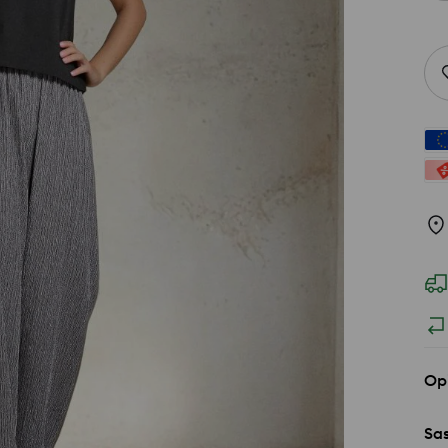
Op
Sas