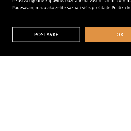
iskustvo ugodne kupovine, bazirano na vašim ličnim izborima
Podešavanjima, a ako želite saznati više, pročitajte
Politiku k
POSTAVKE
OK