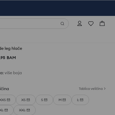
e leg hlače
,
95
BAM
ja
:
više boja
ičina
Tablica veličina
XXS
XS
S
M
L
XL
XXL