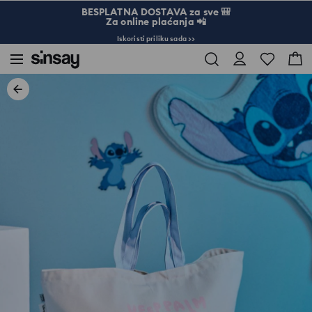
BESPLATNA DOSTAVA za sve 🎒
Za online plaćanja 📲
Iskoristi priliku sada >>