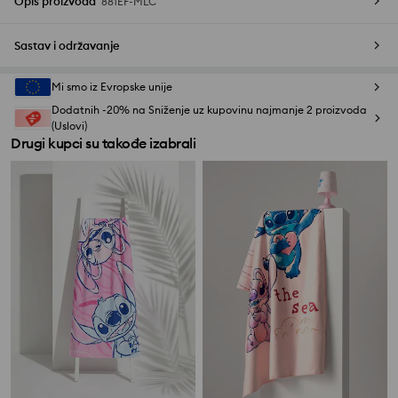
Opis proizvoda
881EF-MLC
Sastav i održavanje
Mi smo iz Evropske unije
Dodatnih -20% na Sniženje uz kupovinu najmanje 2 proizvoda
(Uslovi)
Drugi kupci su takođe izabrali