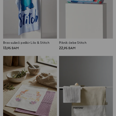
Brzo sušeći peškir Lilo & Stitch
Piknik ćebe Stitch
13
22
,
95
BAM
,
95
BAM