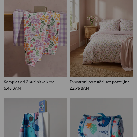
Komplet od 2 kuhinjske krpe
Dvostrani pamučni set posteljine s cvjetnim motivom
6
22
,
45
BAM
,
95
BAM