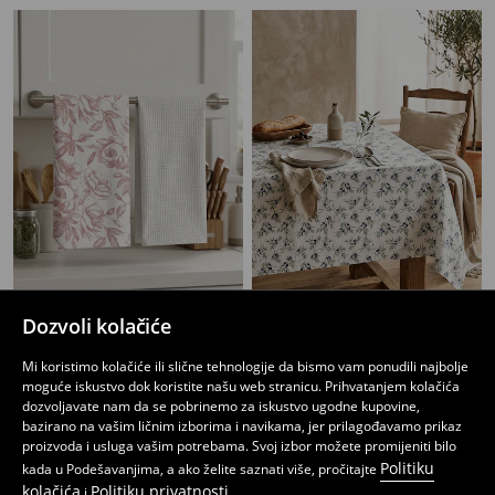
Dozvoli kolačiće
Set kuhinjskih krpa s pamukom 2 pack
Stolnjak sa motivom maslina
6
11
,
45
BAM
,
95
BAM
Mi koristimo kolačiće ili slične tehnologije da bismo vam ponudili najbolje
moguće iskustvo dok koristite našu web stranicu. Prihvatanjem kolačića
dozvoljavate nam da se pobrinemo za iskustvo ugodne kupovine,
bazirano na vašim ličnim izborima i navikama, jer prilagođavamo prikaz
proizvoda i usluga vašim potrebama. Svoj izbor možete promijeniti bilo
Politiku
kada u Podešavanjima, a ako želite saznati više, pročitajte
kolačića
Politiku privatnosti
i
.