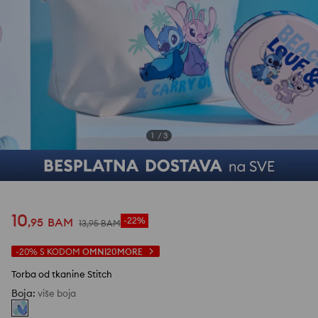
1
/
3
10
,
95
BAM
-22%
13
,
95
BAM
-20%
S KODOM
OMNI20MORE
Torba od tkanine Stitch
Boja
:
više boja