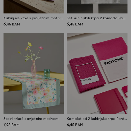
Kuhinjske krpe s proljetnim motivom 2 pack
Set kuhinjskih krpa 2 komada Pantone
6
6
,
45
BAM
,
45
BAM
Stolni trkač s cvjetnim motivom
Komplet od 2 kuhinjske krpe Pantone
7
6
,
95
BAM
,
45
BAM