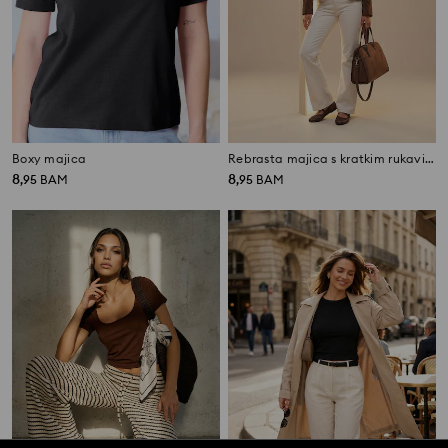
Boxy majica
Rebrasta majica s kratkim rukavima
8
8
,
95
BAM
,
95
BAM