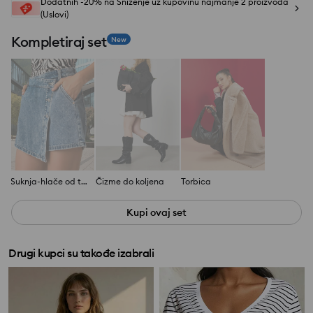
Dodatnih -20% na Sniženje uz kupovinu najmanje 2 proizvoda
(Uslovi)
Kompletiraj set
New
Suknja-hlače od teksasa
Čizme do koljena
Torbica
Kupi ovaj set
Drugi kupci su takođe izabrali