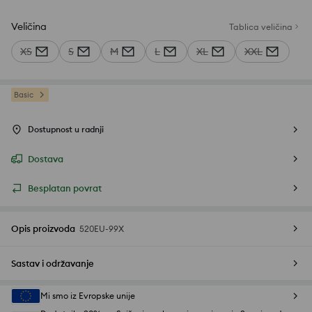
Veličina
Tablica veličina
XS
S
M
L
XL
XXL
Basic
Dostupnost u radnji
Dostava
Besplatan povrat
Opis proizvoda
520EU-99X
Sastav i održavanje
Mi smo iz Evropske unije