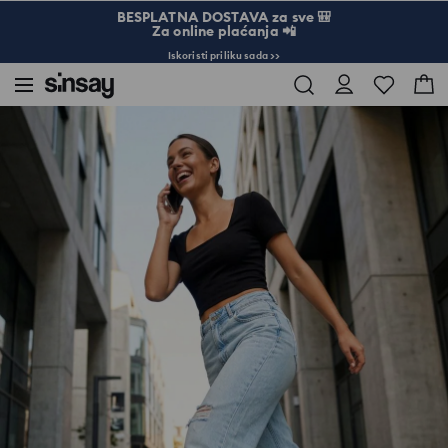
BESPLATNA DOSTAVA za sve 🎒
Za online plaćanja 📲
Iskoristi priliku sada >>
Sinsay
Žena
Top