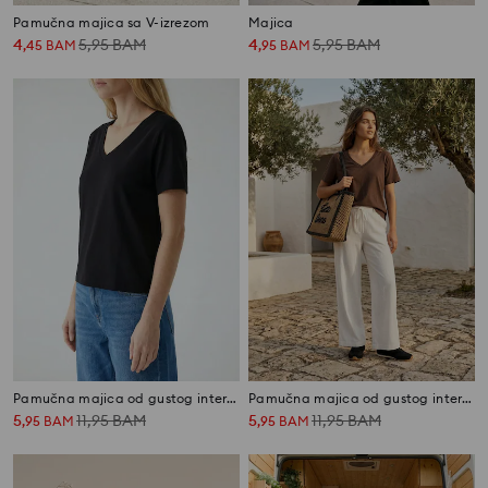
Pamučna majica sa V-izrezom
Majica
4
5,95
BAM
4
5,95
BAM
,
45
BAM
,
95
BAM
Pamučna majica od gustog interlock pletiva
Pamučna majica od gustog interlock pletiva
5
11,95
BAM
5
11,95
BAM
,
95
BAM
,
95
BAM