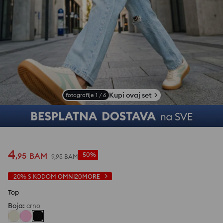
Kupi ovaj set
fotografije
1
/
6
4
,
95
BAM
-50%
9
,
95
BAM
-20%
S KODOM
OMNI20MORE
Top
Boja
:
crno