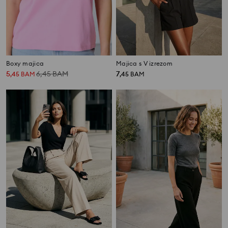
Boxy majica
Majica s V izrezom
5
6,45
BAM
7
,
45
BAM
,
45
BAM