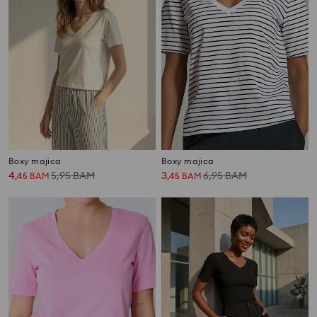
Boxy majica
Boxy majica
4
5,95
BAM
3
6,95
BAM
,
45
BAM
,
45
BAM