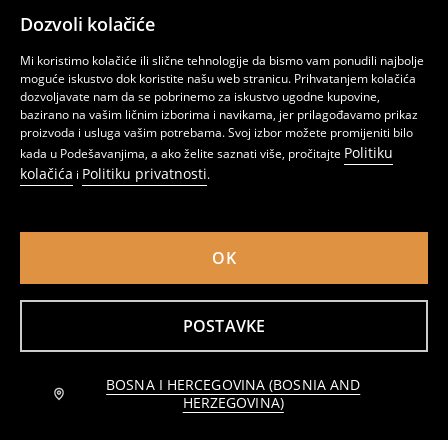
Dozvoli kolačiće
Crop majica s četvrtastim izrezom
Crop top
Mi koristimo kolačiće ili slične tehnologije da bismo vam ponudili najbolje
3
6,95
BAM
5
,
45
BAM
,
95
BAM
moguće iskustvo dok koristite našu web stranicu. Prihvatanjem kolačića
dozvoljavate nam da se pobrinemo za iskustvo ugodne kupovine,
bazirano na vašim ličnim izborima i navikama, jer prilagođavamo prikaz
proizvoda i usluga vašim potrebama. Svoj izbor možete promijeniti bilo
Politiku
kada u Podešavanjima, a ako želite saznati više, pročitajte
kolačića
Politiku privatnosti
i
.
OK
POSTAVKE
BOSNA I HERCEGOVINA (BOSNIA AND
Obavijesti me
Boxy majica
Majica kratkih rukava Basic
HERZEGOVINA)
2
4,95
BAM
7
,
45
BAM
,
95
BAM