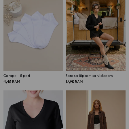
Čarape - 5 pari
Šorc sa čipkom sa viskozom
4
17
,
45
BAM
,
95
BAM