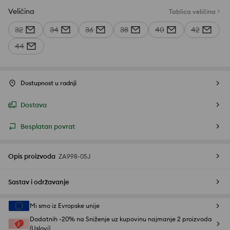
Veličina
Tablica veličina
32
34
36
38
40
42
44
Dostupnost u radnji
Dostava
Besplatan povrat
Opis proizvoda
ZA998-05J
Sastav i održavanje
Mi smo iz Evropske unije
Dodatnih -20% na Sniženje uz kupovinu najmanje 2 proizvoda
(Uslovi)