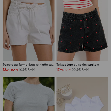
Paperbag farmer kratke hlače sa kaišem
Teksas šorc s visokim strukom
13
16,95
BAM
17
22,95
BAM
,
95
BAM
,
95
BAM