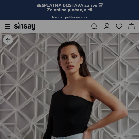
BESPLATNA DOSTAVA za sve 🎒
Za online plaćanja 📲
Iskoristi priliku sada >>