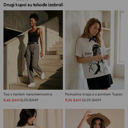
Drugi kupci su takođe izabrali
Top s tankim naramenicama
Pamučna majica s printom Tupac
5
8,95
BAM
9
12,95
BAM
,
45
BAM
,
95
BAM