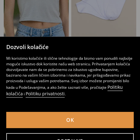
Dozvoli kolačiće
Crop top
Čarape - 5 pari
3
4,95
BAM
4
,
45
BAM
,
45
BAM
Mi koristimo kolačiće ili slične tehnologije da bismo vam ponudili najbolje
moguće iskustvo dok koristite našu web stranicu. Prihvatanjem kolačića
dozvoljavate nam da se pobrinemo za iskustvo ugodne kupovine,
bazirano na vašim ličnim izborima i navikama, jer prilagođavamo prikaz
proizvoda i usluga vašim potrebama. Svoj izbor možete promijeniti bilo
Politiku
kada u Podešavanjima, a ako želite saznati više, pročitajte
kolačića
Politiku privatnosti
i
.
OK