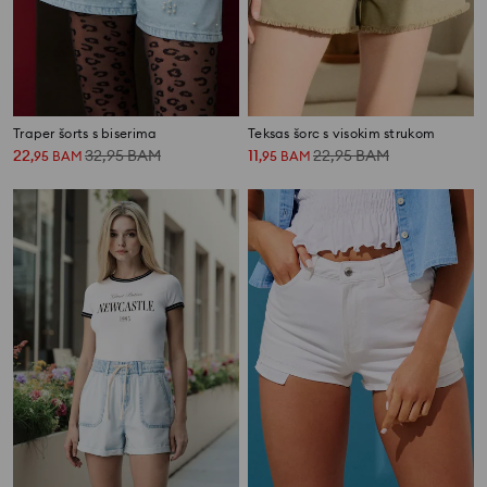
Traper šorts s biserima
Teksas šorc s visokim strukom
22
32,95
BAM
11
22,95
BAM
,
95
BAM
,
95
BAM