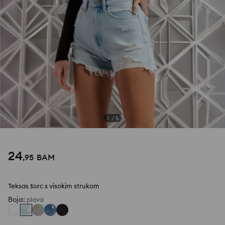
1
/
5
24
,
95
BAM
Teksas šorc s visokim strukom
Boja
:
plava