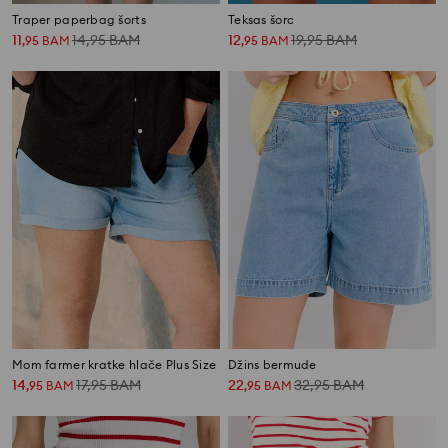
Traper paperbag šorts
Teksas šorc
11
14,95
BAM
12
19,95
BAM
,
95
BAM
,
95
BAM
Mom farmer kratke hlače Plus Size
Džins bermude
14
17,95
BAM
22
32,95
BAM
,
95
BAM
,
95
BAM