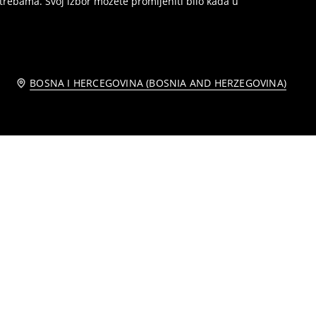
trebama. Svoj izbor možete promijeniti bilo kada u
BOSNA I HERCEGOVINA (BOSNIA AND HERZEGOVINA)