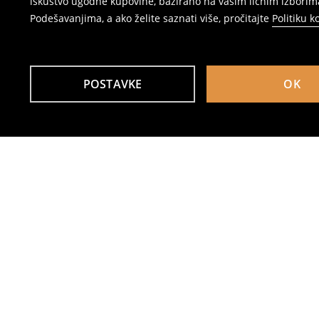
iskustvo ugodne kupovine, bazirano na vašim ličnim izborima
Podešavanjima, a ako želite saznati više, pročitajte
Politiku k
POSTAVKE
OK