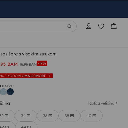
sas šorc s visokim strukom
,
95
BAM
-19%
15
,
95
BAM
0%
S KODOM
OMNI20MORE
ja
:
siva
ičina
Tablica veličina
32
34
36
38
40
42
44