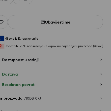
Obavijesti me
Mi smo iz Evropske unije
Dodatnih -20% na Sniženje uz kupovinu najmanje 2 proizvoda (Uslovi)
Dostupnost u radnji
Dostava
Besplatan povrat
is proizvoda
710DB-09J