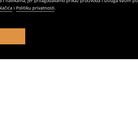
 i navikama, jer prilagođavamo prikaz proizvoda i usluga vašim po
olačića
i
Politiku privatnosti
.