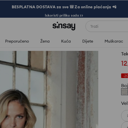
BESPLATNA DOSTAVA za sve 🎒 Za online plaćanja 📲
Iskoristi priliku sada >>
Traži
Preporučeno
Žena
Kuća
Dijete
Muškarac
Tek
12
-2
Bo
Vel