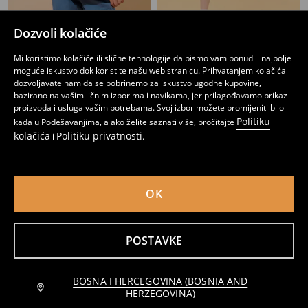
Dozvoli kolačiće
Teksas šorc
Teksas šorc
Mi koristimo kolačiće ili slične tehnologije da bismo vam ponudili najbolje
8
13,95
BAM
7
8,95
BAM
,
95
BAM
,
95
BAM
moguće iskustvo dok koristite našu web stranicu. Prihvatanjem kolačića
dozvoljavate nam da se pobrinemo za iskustvo ugodne kupovine,
bazirano na vašim ličnim izborima i navikama, jer prilagođavamo prikaz
proizvoda i usluga vašim potrebama. Svoj izbor možete promijeniti bilo
Politiku
kada u Podešavanjima, a ako želite saznati više, pročitajte
kolačića
Politiku privatnosti
i
.
OK
POSTAVKE
BOSNA I HERCEGOVINA (BOSNIA AND
Dodaj u korpu
Šorc
Teksas Bermude
HERZEGOVINA)
7,95 BAM
6
8,95
BAM
9
12,95
BAM
,
95
BAM
,
95
BAM