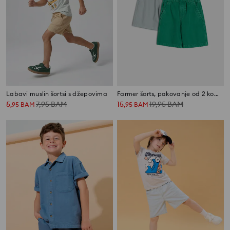
Labavi muslin šortsi s džepovima
Farmer šorts, pakovanje od 2 komada
5
7,95
BAM
15
19,95
BAM
,
95
BAM
,
95
BAM