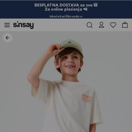
BESPLATNA DOSTAVA za sve 🎒
Za online plaćanja 📲
Iskoristi priliku sada >>