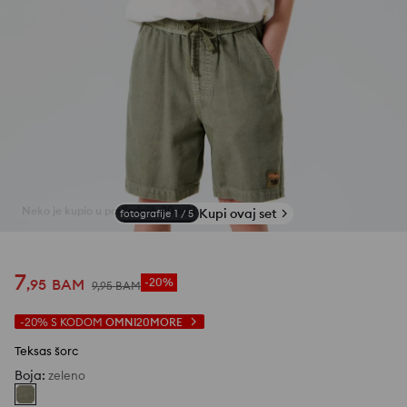
Kupi ovaj set
fotografije
1
/
5
7
,
95
BAM
-20%
9
,
95
BAM
-20%
S KODOM
OMNI20MORE
Teksas šorc
Boja
:
zeleno