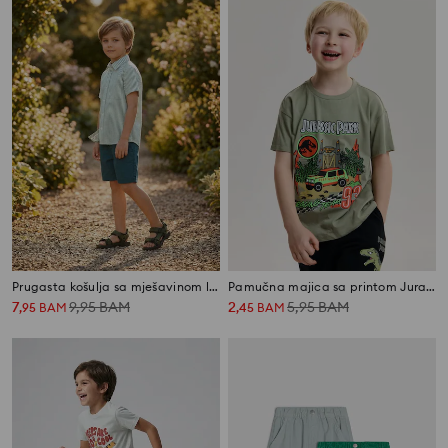
Prugasta košulja sa mješavinom lana
Pamučna majica sa printom Jurassic Park
7
9,95
BAM
2
5,95
BAM
,
95
BAM
,
45
BAM