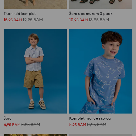
Tkaninski komplet
Šorc s pamukom 3 pack
15
19,95
BAM
10
13,95
BAM
,
95
BAM
,
95
BAM
Šorc
Komplet majice i šorca
6
8,95
BAM
8
11,95
BAM
,
95
BAM
,
95
BAM