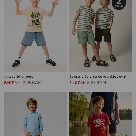
Teksas šorc loose
Sportski šorc sa cargo džepovima 2 pack
9
12,95
BAM
6
8,95
BAM
,
95
BAM
,
45
BAM