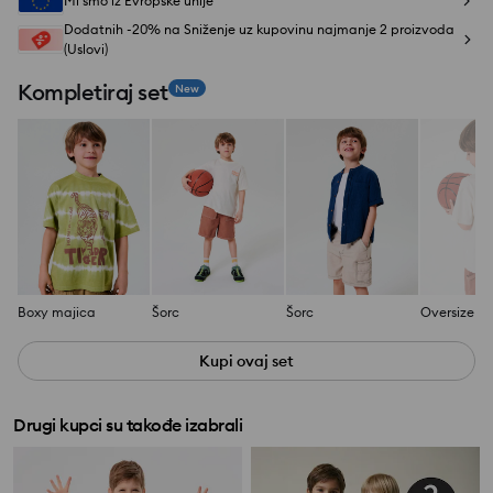
Mi smo iz Evropske unije
Dodatnih -20% na Sniženje uz kupovinu najmanje 2 proizvoda
(Uslovi)
Kompletiraj set
New
Boxy majica
Šorc
Šorc
Kupi ovaj set
Drugi kupci su takođe izabrali