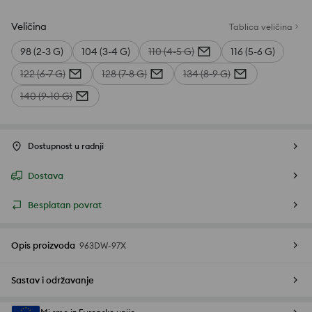
Veličina
Tablica veličina
98 (2-3 G)
104 (3-4 G)
110 (4-5 G)
116 (5-6 G)
122 (6-7 G)
128 (7-8 G)
134 (8-9 G)
140 (9-10 G)
Dostupnost u radnji
Dostava
Besplatan povrat
Opis proizvoda
963DW-97X
Sastav i održavanje