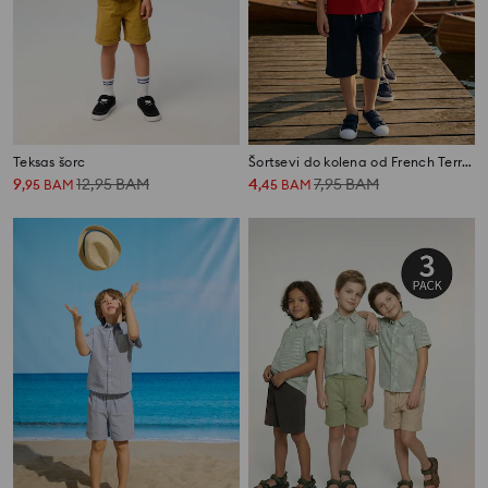
Teksas šorc
Šortsevi do kolena od French Terry materijala
9
12,95
BAM
4
7,95
BAM
,
95
BAM
,
45
BAM