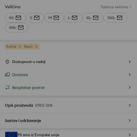
Veličina
Tablica veličina
XS
S
M
L
XL
XXL
3XL
Active
Basic
Dostupnost u radnji
Dostava
Besplatan povrat
Opis proizvoda
0781Z-00X
Sastav i održavanje
Mi smo iz Evropske unije