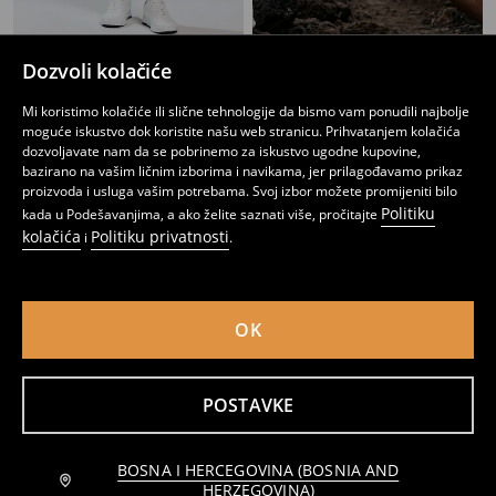
Dozvoli kolačiće
Jogger trenerke
SNSY PERFORMANCE sportske šortse
12
19,95
BAM
13
17,95
BAM
,
95
BAM
,
95
BAM
Mi koristimo kolačiće ili slične tehnologije da bismo vam ponudili najbolje
moguće iskustvo dok koristite našu web stranicu. Prihvatanjem kolačića
dozvoljavate nam da se pobrinemo za iskustvo ugodne kupovine,
bazirano na vašim ličnim izborima i navikama, jer prilagođavamo prikaz
proizvoda i usluga vašim potrebama. Svoj izbor možete promijeniti bilo
Politiku
kada u Podešavanjima, a ako želite saznati više, pročitajte
kolačića
Politiku privatnosti
i
.
OK
POSTAVKE
Šorc na vezanje SNSY Performance
SNSY PERFORMANCE sportska majica
BOSNA I HERCEGOVINA (BOSNIA AND
Obavijesti me
13
17,95
BAM
6
8,95
BAM
,
95
BAM
,
45
BAM
HERZEGOVINA)