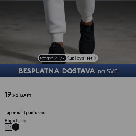
Kupi ovaj set
fotografije
1
/
7
19
,
95
BAM
Tapered fit pantalone
Boja
:
bijelo