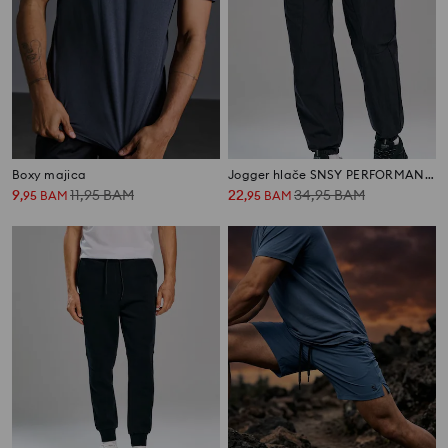
Boxy majica
Jogger hlače SNSY PERFORMANCE
9
11,95
BAM
22
34,95
BAM
,
95
BAM
,
95
BAM