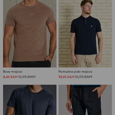
Boxy majica
Pamučna polo majica
6
12,95
BAM
10
12,95
BAM
,
45
BAM
,
95
BAM