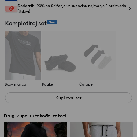
Dodatnih -20% na Sniženje uz kupovinu najmanje 2 proizvoda
(Uslovi)
Kompletiraj set
New
Boxy majica
Patike
Čarape
Kupi ovaj set
Drugi kupci su takođe izabrali