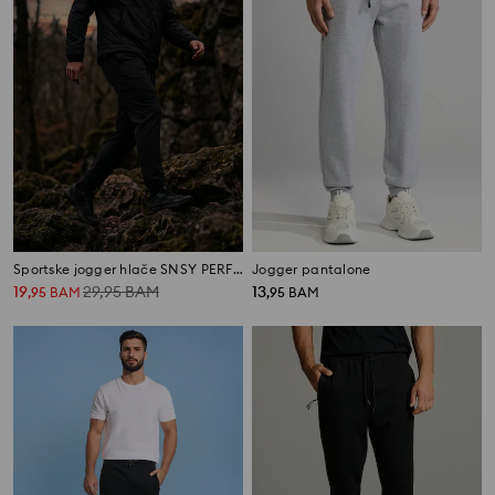
Sportske jogger hlače SNSY PERFORMANCE
Jogger pantalone
19
29,95
BAM
13
,
95
BAM
,
95
BAM