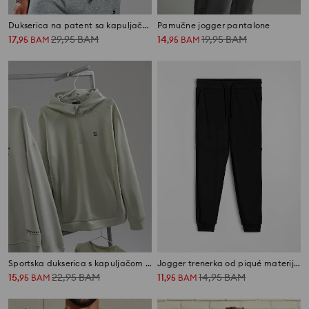
Dukserica na patent sa kapuljačom SNSY PERFORMANCE
Pamučne jogger pantalone
17
29,95
BAM
14
19,95
BAM
,
95
BAM
,
95
BAM
Sportska dukserica s kapuljačom SNSY PERFORMANCE
Jogger trenerka od piqué materijala
15
22,95
BAM
11
14,95
BAM
,
95
BAM
,
95
BAM