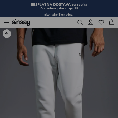
BESPLATNA DOSTAVA za sve 🎒
Za online plaćanja 📲
Iskoristi priliku sada >>