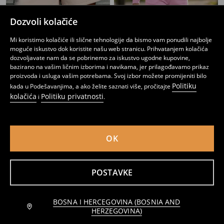
Dozvoli kolačiće
Sportski šorc soft touch
Soft touch šorts sa dodatkom viskoze
Mi koristimo kolačiće ili slične tehnologije da bismo vam ponudili najbolje
8
10,95
BAM
13
17,95
BAM
,
95
BAM
,
95
BAM
moguće iskustvo dok koristite našu web stranicu. Prihvatanjem kolačića
dozvoljavate nam da se pobrinemo za iskustvo ugodne kupovine,
bazirano na vašim ličnim izborima i navikama, jer prilagođavamo prikaz
proizvoda i usluga vašim potrebama. Svoj izbor možete promijeniti bilo
Politiku
kada u Podešavanjima, a ako želite saznati više, pročitajte
kolačića
Politiku privatnosti
i
.
OK
POSTAVKE
BOSNA I HERCEGOVINA (BOSNIA AND
Dodaj u korpu
Kratke hlače
Dres šortsevi s vezicom soft touch
HERZEGOVINA)
9,95 BAM
12
16,95
BAM
11
14,95
BAM
,
95
BAM
,
95
BAM