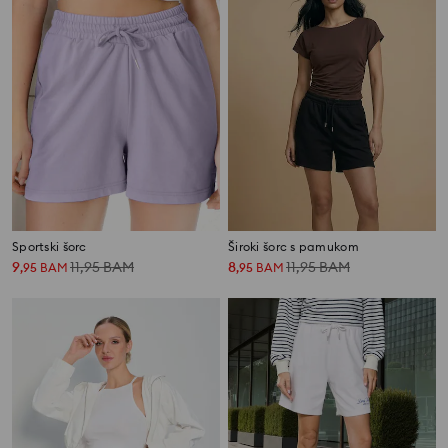
Sportski šorc
Široki šorc s pamukom
9
11,95
BAM
8
11,95
BAM
,
95
BAM
,
95
BAM