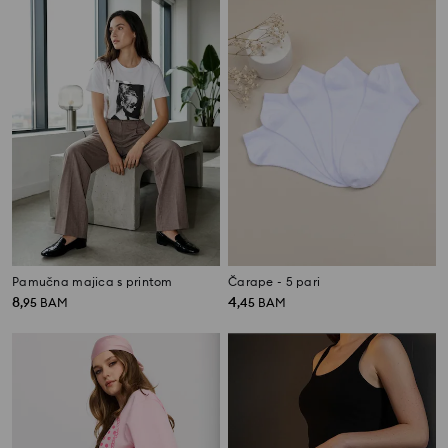
Pamučna majica s printom
Čarape - 5 pari
8
4
,
95
BAM
,
45
BAM