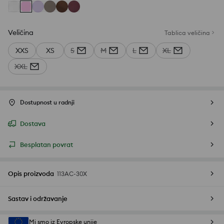
Veličina
Tablica veličina
XXS
XS
S
M
L
XL
XXL
Dostupnost u radnji
Dostava
Besplatan povrat
Opis proizvoda
113AC-30X
Sastav i održavanje
Mi smo iz Evropske unije