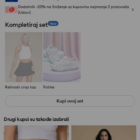
Dodatnih -20% na Sniženje uz kupovinu najmanje 2 proizvoda
(Uslovi)
Kompletiraj set
New
Rebrasti crop top
Patike
Kupi ovaj set
Drugi kupci su takođe izabrali