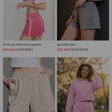
Šorts sa bočnim prugama
Sportski šorc
6
9,95
BAM
7
12,95
BAM
,
95
BAM
,
95
BAM