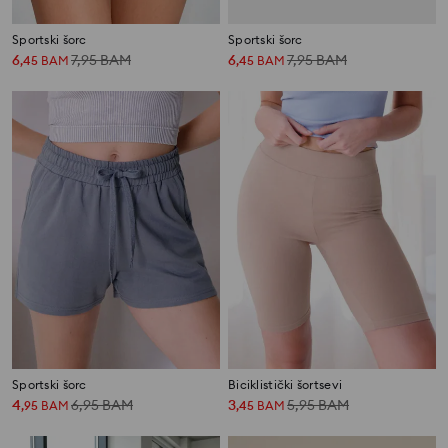
Sportski šorc
Sportski šorc
6
7,95
BAM
6
7,95
BAM
,
45
BAM
,
45
BAM
Sportski šorc
Biciklistički šortsevi
4
6,95
BAM
3
5,95
BAM
,
95
BAM
,
45
BAM