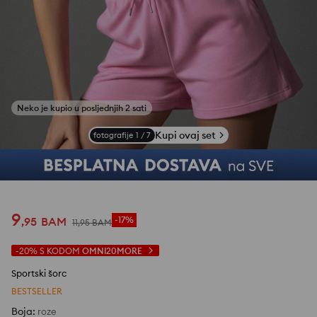
Kupi ovaj set
fotografije
1
/
7
9
,
95
BAM
-17%
11
,
95
BAM
-20%
S KODOM
OMNI20MORE
Sportski šorc
BESTSELLER
Boja
:
roze