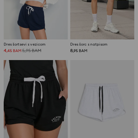
Dres šortsevi s vezicom
Dres šorc s natpisom
4
5,95
BAM
8
,
45
BAM
,
95
BAM