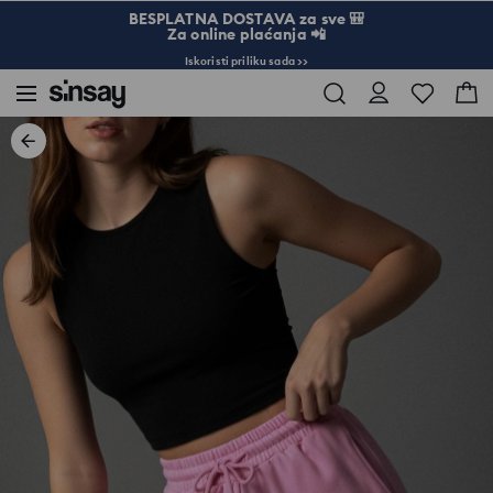
BESPLATNA DOSTAVA za sve 🎒
Za online plaćanja 📲
Iskoristi priliku sada >>