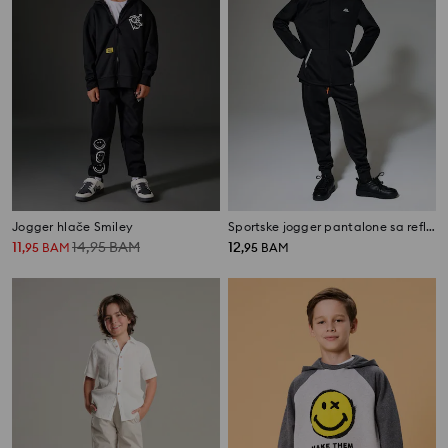
Jogger hlače Smiley
Sportske jogger pantalone sa reflektujućim printom Active
11
14,95
BAM
12
,
95
BAM
,
95
BAM