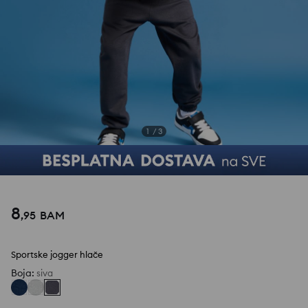
1
/
3
8
,
95
BAM
Sportske jogger hlače
Boja
:
siva