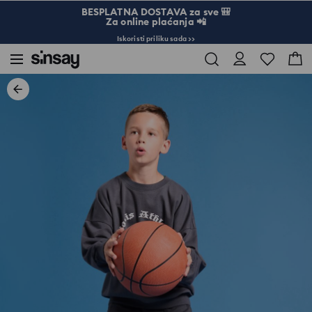
BESPLATNA DOSTAVA za sve 🎒
Za online plaćanja 📲
Iskoristi priliku sada >>