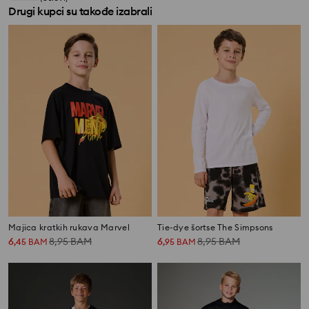
Drugi kupci su takođe izabrali
Majica kratkih rukava Marvel
Tie-dye šortse The Simpsons
6
8,95
BAM
6
8,95
BAM
,
45
BAM
,
95
BAM