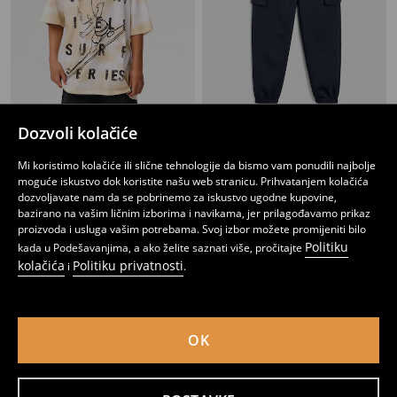
Dozvoli kolačiće
Majica kratkih rukava The Simpsons
Cargo jogger trenerka hlače
4
5,95
BAM
12
,
95
BAM
,
95
BAM
Mi koristimo kolačiće ili slične tehnologije da bismo vam ponudili najbolje
moguće iskustvo dok koristite našu web stranicu. Prihvatanjem kolačića
dozvoljavate nam da se pobrinemo za iskustvo ugodne kupovine,
bazirano na vašim ličnim izborima i navikama, jer prilagođavamo prikaz
proizvoda i usluga vašim potrebama. Svoj izbor možete promijeniti bilo
Politiku
kada u Podešavanjima, a ako želite saznati više, pročitajte
kolačića
Politiku privatnosti
i
.
OK