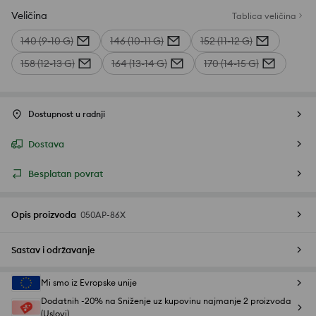
Veličina
Tablica veličina
140 (9-10 G)
146 (10-11 G)
152 (11-12 G)
158 (12-13 G)
164 (13-14 G)
170 (14-15 G)
Dostupnost u radnji
Dostava
Besplatan povrat
Opis proizvoda
050AP-86X
Sastav i održavanje
Mi smo iz Evropske unije
Dodatnih -20% na Sniženje uz kupovinu najmanje 2 proizvoda
(Uslovi)