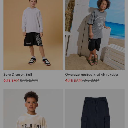
Šorc Dragon Ball
Oversize majica kratkih rukava
6
8,95
BAM
4
7,95
BAM
,
95
BAM
,
45
BAM