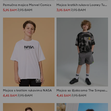
Pamučna majica Marvel Comics
Majica kratkih rukava Looney Tunes
5
7,95
BAM
3
7,95
BAM
,
95
BAM
,
95
BAM
Majica s kratkim rukavima NASA
Majica sa šljokicama The Simpsons
6
7,95
BAM
4
7,95
BAM
,
45
BAM
,
45
BAM