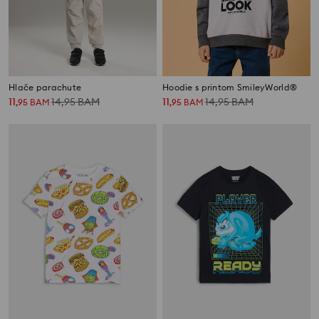
Hlače parachute
Hoodie s printom SmileyWorld®
11
14,95
BAM
11
14,95
BAM
,
95
BAM
,
95
BAM