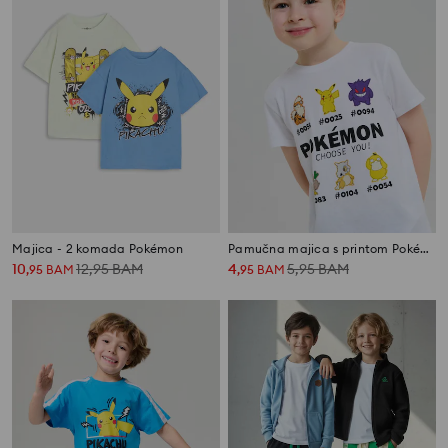
Majica - 2 komada Pokémon
Pamučna majica s printom Pokémon
10
12,95
BAM
4
5,95
BAM
,
95
BAM
,
95
BAM