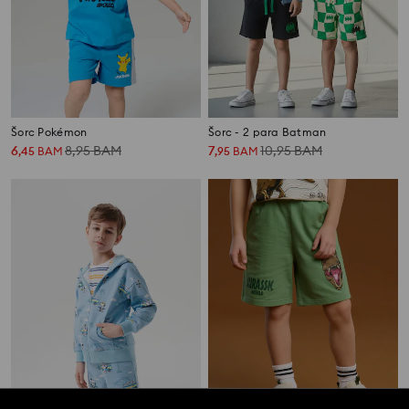
Šorc Pokémon
Šorc - 2 para Batman
6
8,95
BAM
7
10,95
BAM
,
45
BAM
,
95
BAM