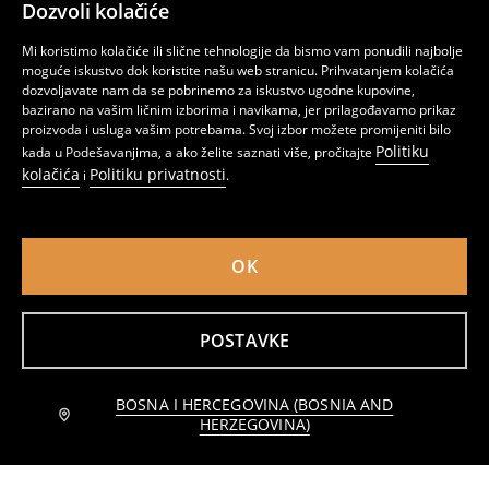
Dozvoli kolačiće
Šorc Peanuts
Šorc Jurassic World
Mi koristimo kolačiće ili slične tehnologije da bismo vam ponudili najbolje
3
5,95
BAM
3
6,45
BAM
,
95
BAM
,
95
BAM
moguće iskustvo dok koristite našu web stranicu. Prihvatanjem kolačića
dozvoljavate nam da se pobrinemo za iskustvo ugodne kupovine,
bazirano na vašim ličnim izborima i navikama, jer prilagođavamo prikaz
proizvoda i usluga vašim potrebama. Svoj izbor možete promijeniti bilo
Politiku
kada u Podešavanjima, a ako želite saznati više, pročitajte
kolačića
Politiku privatnosti
i
.
OK
POSTAVKE
BOSNA I HERCEGOVINA (BOSNIA AND
Obavijesti me
Šorc Peanuts
Šorc Pokémon
HERZEGOVINA)
4
6,45
BAM
5
,
45
BAM
,
95
BAM