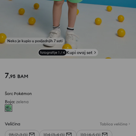
Kupi ovaj set
fotografije
1
/
4
7
,
95
BAM
Šorc Pokémon
Boja
:
zelena
Veličina
Tablica veličina
98 (2-3 G)
104 (3-4 G)
110 (4-5 G)