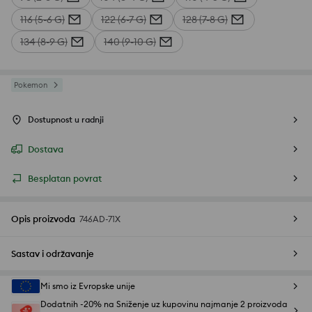
116 (5-6 G)
122 (6-7 G)
128 (7-8 G)
134 (8-9 G)
140 (9-10 G)
Pokemon
Dostupnost u radnji
Dostava
Besplatan povrat
Opis proizvoda
746AD-71X
Sastav i održavanje
Mi smo iz Evropske unije
Dodatnih -20% na Sniženje uz kupovinu najmanje 2 proizvoda