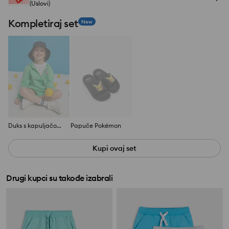
(Uslovi)
Kompletiraj set
New
Duks s kapuljačom Pokemon
Papuče Pokémon
Kupi ovaj set
Drugi kupci su takođe izabrali