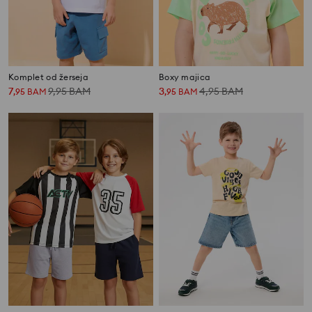
Komplet od žerseja
Boxy majica
7
9,95
BAM
3
4,95
BAM
,
95
BAM
,
95
BAM