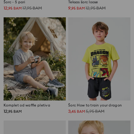
Šorc - 5 pari
Teksas šorc loose
12
17,95
BAM
9
12,95
BAM
,
95
BAM
,
95
BAM
Komplet od waffle pletiva
Šorc How to train your dragon
12
3
5,95
BAM
,
95
BAM
,
45
BAM