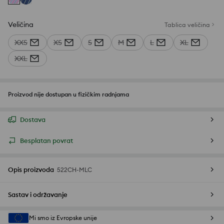
Veličina
Tablica veličina
XXS
XS
S
M
L
XL
XXL
Proizvod nije dostupan u fizičkim radnjama
Dostava
Besplatan povrat
Opis proizvoda
522CH-MLC
Sastav i održavanje
Mi smo iz Evropske unije