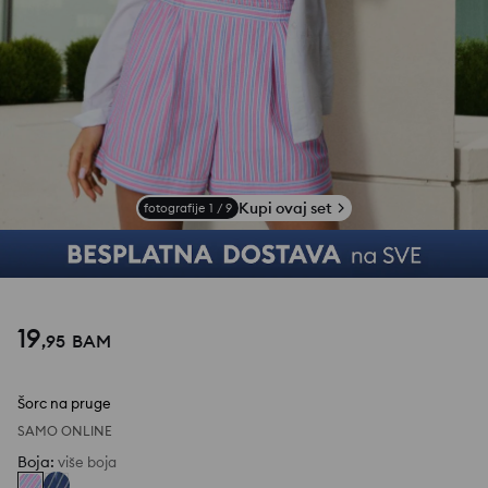
Kupi ovaj set
fotografije
1
/
9
19
,
95
BAM
Šorc na pruge
SAMO ONLINE
Boja
:
više boja