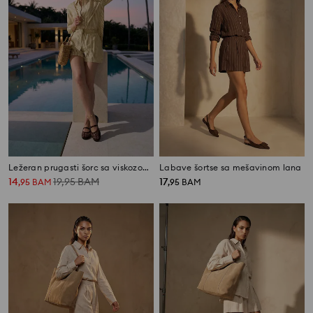
Ležeran prugasti šorc sa viskozom i dodatkom lana
Labave šortse sa mešavinom lana
14
19,95
BAM
17
,
95
BAM
,
95
BAM