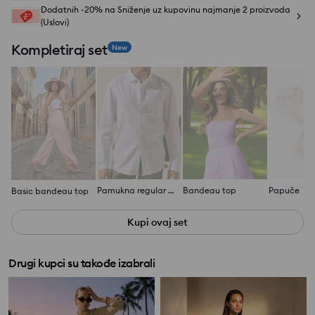
Dodatnih -20% na Sniženje uz kupovinu najmanje 2 proizvoda
(Uslovi)
Kompletiraj set
New
Pamukna regular fit košulja
Bandeau top
Papuče
Basic bandeau top
Kupi ovaj set
Drugi kupci su takođe izabrali