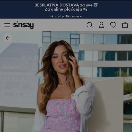
BESPLATNA DOSTAVA za sve 🎒
Za online plaćanja 📲
Iskoristi priliku sada >>