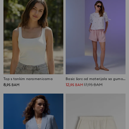
Top s tankim naramenicama
Basic šorc od materijala sa gumom u struku
8
12
17,95
BAM
,
95
BAM
,
95
BAM