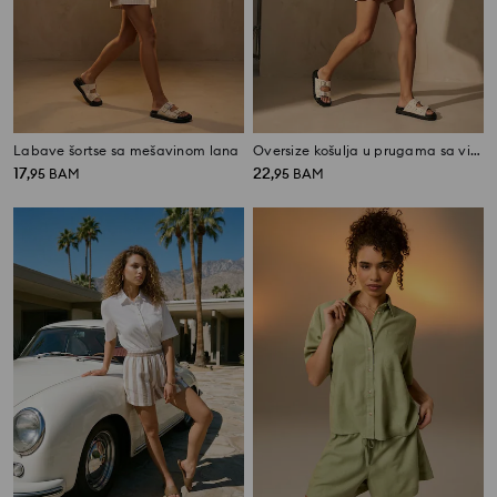
Labave šortse sa mešavinom lana
Oversize košulja u prugama sa viskozom i dodatkom lana
17
22
,
95
BAM
,
95
BAM