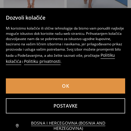
Dozvoli kolačiće
Šortse sa nabranjima i dodatkom viskoze
Šorc na pruge sa vezenim detaljem
8
10,95
BAM
17
,
95
BAM
,
95
BAM
Mi koristimo kolačiće ili slične tehnologije da bismo vam ponudili najbolje
moguće iskustvo dok koristite našu web stranicu. Prihvatanjem kolačića
dozvoljavate nam da se pobrinemo za iskustvo ugodne kupovine,
bazirano na vašim ličnim izborima i navikama, jer prilagođavamo prikaz
proizvoda i usluga vašim potrebama. Svoj izbor možete promijeniti bilo
Politiku
kada u Podešavanjima, a ako želite saznati više, pročitajte
kolačića
Politiku privatnosti
i
.
OK
POSTAVKE
Šortsi sa remenom i mješavinom viskoze
Viskozni šorts s faltama i remenom
BOSNA I HERCEGOVINA (BOSNIA AND
Obavijesti me
14
17
,
95
BAM
,
95
BAM
HERZEGOVINA)