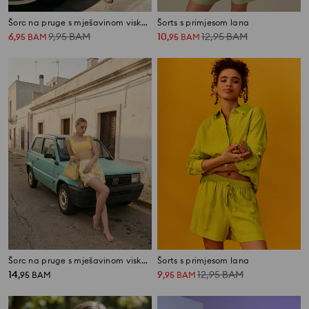
Šorc na pruge s mješavinom viskoze i lana
Šorts s primjesom lana
6
9,95
BAM
10
12,95
BAM
,
95
BAM
,
95
BAM
Šorc na pruge s mješavinom viskoze i lana
Šorts s primjesom lana
14
9
12,95
BAM
,
95
BAM
,
95
BAM