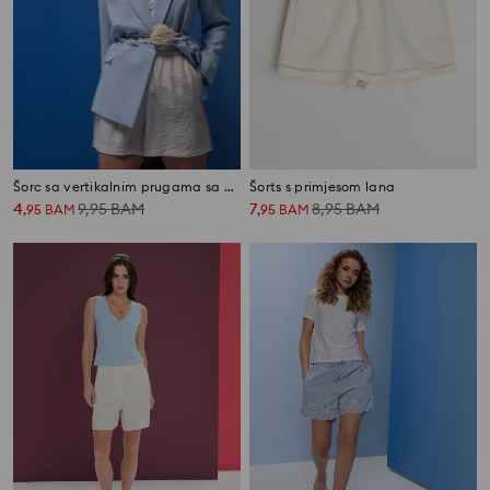
Šorc sa vertikalnim prugama sa viskozom
Šorts s primjesom lana
4
9,95
BAM
7
8,95
BAM
,
95
BAM
,
95
BAM