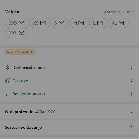
Veličina
Tablica veličina
XXS
XS
S
M
L
XL
XXL
Smart Casual
Dostupnost u radnji
Dostava
Besplatan povrat
Opis proizvoda
483AL-99X
Sastav i održavanje