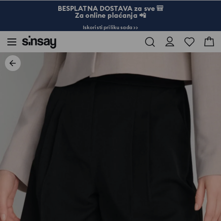
BESPLATNA DOSTAVA za sve 🎒
Za online plaćanja 📲
Iskoristi priliku sada >>