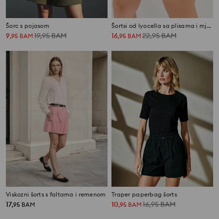
Šorc s pojasom
Šortsi od lyocella sa plisama i mješavinom lana
9
19,95
BAM
16
22,95
BAM
,
95
BAM
,
95
BAM
Viskozni šorts s faltama i remenom
Traper paperbag šorts
17
10
16,95
BAM
,
95
BAM
,
95
BAM