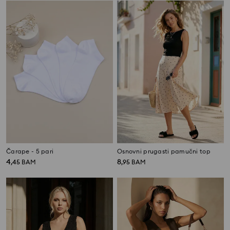
Čarape - 5 pari
Osnovni prugasti pamučni top
4
8
,
45
BAM
,
95
BAM