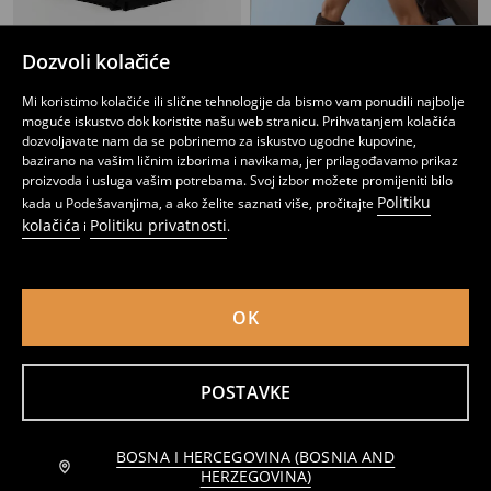
Dozvoli kolačiće
Labave šortse sa viskozom
Šorc od imitacije kože s kaišem
Mi koristimo kolačiće ili slične tehnologije da bismo vam ponudili najbolje
6
14,95
BAM
22
,
95
BAM
,
95
BAM
moguće iskustvo dok koristite našu web stranicu. Prihvatanjem kolačića
dozvoljavate nam da se pobrinemo za iskustvo ugodne kupovine,
bazirano na vašim ličnim izborima i navikama, jer prilagođavamo prikaz
proizvoda i usluga vašim potrebama. Svoj izbor možete promijeniti bilo
Politiku
kada u Podešavanjima, a ako želite saznati više, pročitajte
kolačića
Politiku privatnosti
i
.
OK
POSTAVKE
BOSNA I HERCEGOVINA (BOSNIA AND
Obavijesti me
Šorts s dodatkom viskoze i kaišem
Kratke hlače s viskozom, primjesom lana i našivenim džepovima
HERZEGOVINA)