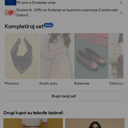
Mi smo iz Evropske unije
Dodatnih -20% na Sniženje uz kupovinu najmanje 2 proizvoda
(Uslovi)
Kompletiraj set
New
Marama
Kratki sako
Balerinke
Torbica pi
Kupi ovaj set
Drugi kupci su takođe izabrali