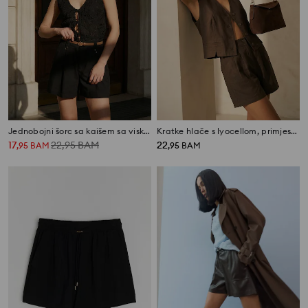
Jednobojni šorc sa kaišem sa viskozom
Kratke hlače s lyocellom, primjesom lana i faltama
17
22,95
BAM
22
,
95
BAM
,
95
BAM