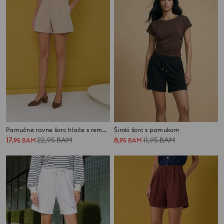
Pamučne ravne šorc hlače s remenom
Široki šorc s pamukom
17
22,95
BAM
8
11,95
BAM
,
95
BAM
,
95
BAM