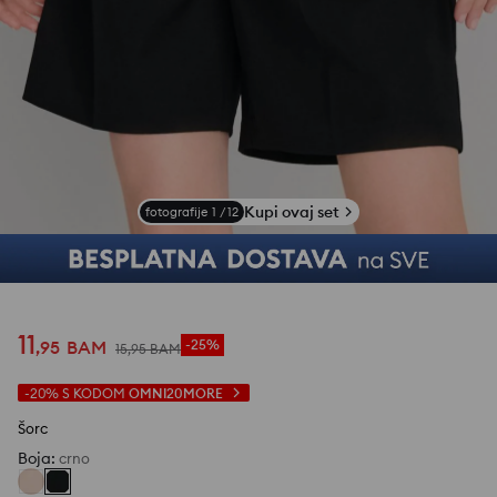
Kupi ovaj set
fotografije
1
/
12
11
,
95
BAM
-25%
15
,
95
BAM
-20%
S KODOM
OMNI20MORE
Šorc
Boja
:
crno