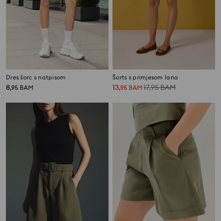
Dres šorc s natpisom
Šorts s primjesom lana
8
13
17,95
BAM
,
95
BAM
,
95
BAM