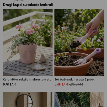
Drugi kupci su takođe izabrali
Keramička saksija s rebrastom strukturom
Set baštenskih alata 2 pack
8
5
7,95
BAM
,
95
BAM
,
45
BAM