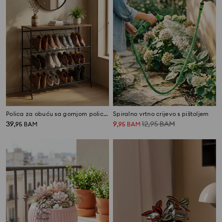
Polica za obuću sa gornjom policom
Spiralno vrtno crijevo s pištoljem
39
9
12,95
BAM
,
95
BAM
,
95
BAM