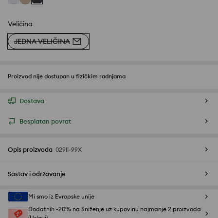
Veličina
JEDNA VELIČINA
Proizvod nije dostupan u fizičkim radnjama
Dostava
Besplatan povrat
Opis proizvoda
029II-99X
Sastav i održavanje
Mi smo iz Evropske unije
Dodatnih -20% na Sniženje uz kupovinu najmanje 2 proizvoda
(Uslovi)