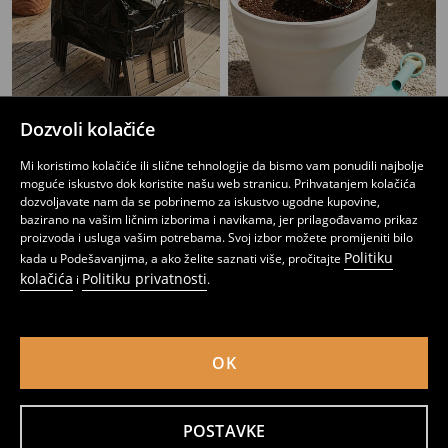
Dozvoli kolačiće
Baštenska kišna zaštitna navlaka
Set: lopatica i grablje, 2 kom.
Mi koristimo kolačiće ili slične tehnologije da bismo vam ponudili najbolje
6
8,95
BAM
3
4,95
BAM
,
95
BAM
,
95
BAM
moguće iskustvo dok koristite našu web stranicu. Prihvatanjem kolačića
dozvoljavate nam da se pobrinemo za iskustvo ugodne kupovine,
bazirano na vašim ličnim izborima i navikama, jer prilagođavamo prikaz
proizvoda i usluga vašim potrebama. Svoj izbor možete promijeniti bilo
Politiku
kada u Podešavanjima, a ako želite saznati više, pročitajte
kolačića
Politiku privatnosti
i
.
OK
POSTAVKE