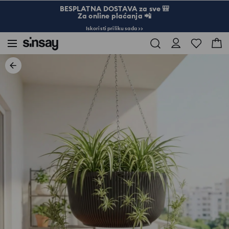
BESPLATNA DOSTAVA za sve 🎒
Za online plaćanja 📲
Iskoristi priliku sada >>