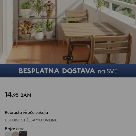
1
/
3
14
,
95
BAM
Rebrasta viseća saksija
USKORO STIŽE
SAMO ONLINE
Boja
:
crno