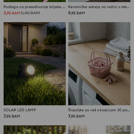
Podloga za presađivanje biljaka s leopard motivom
Keramička saksija na nožici s rebrastom površinom
3
5,45
BAM
9
,
95
BAM
,
95
BAM
SOLAR LED LAMP
Štipaljke za veš s korpicom 30 pack
7
7
,
95
BAM
,
95
BAM