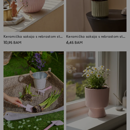
Keramička saksija s rebrastom strukturom
Keramička saksija s rebrastom strukturom
10
6
,
95
BAM
,
45
BAM