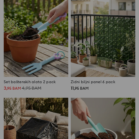
Set baštenskih alata 2 pack
Zidni biljni panel 6 pack
3
4,95
BAM
11
,
95
BAM
,
95
BAM