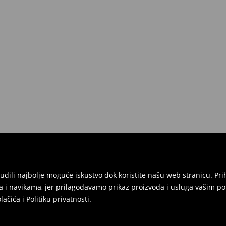
onudili najbolje moguće iskustvo dok koristite našu web stranicu. 
 i navikama, jer prilagođavamo prikaz proizvoda i usluga vašim po
olačića
i
Politiku privatnosti
.