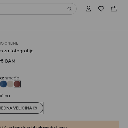
O ONLINE
 za fotografije
95
BAM
ja
:
smeđa
ičina
JEDNA VELIČINA
eličina koju ste odabrali nije dostupna