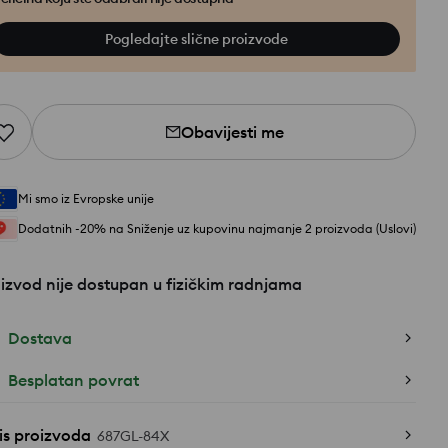
Pogledajte slične proizvode
Obavijesti me
Mi smo iz Evropske unije
Dodatnih -20% na Sniženje uz kupovinu najmanje 2 proizvoda (Uslovi)
izvod nije dostupan u fizičkim radnjama
Dostava
Besplatan povrat
is proizvoda
687GL-84X