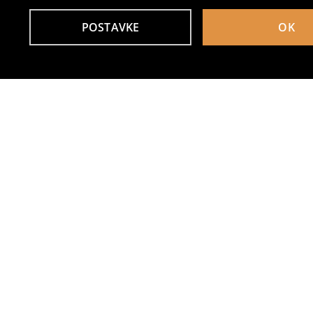
POSTAVKE
OK
Drugi kupci su takođe izabrali
Pluta tabla u ukrasnom okviru
Zidni ukras
6
10
,
45
BAM
8,95
BAM
,
95
BAM
Ram za fotografije