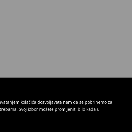
Prihvatanjem kolačića dozvoljavate nam da se pobrinemo za
trebama. Svoj izbor možete promijeniti bilo kada u