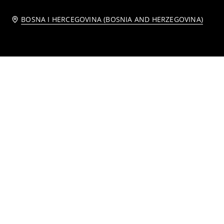
BOSNA I HERCEGOVINA (BOSNIA AND HERZEGOVINA)
Ram za fotografije s tekstilnom završnicom
Ram za fotografije sa talasastim ivicama
6
5
BAM
,
45
BAM
jenog oblika
Polukružna zidna polica