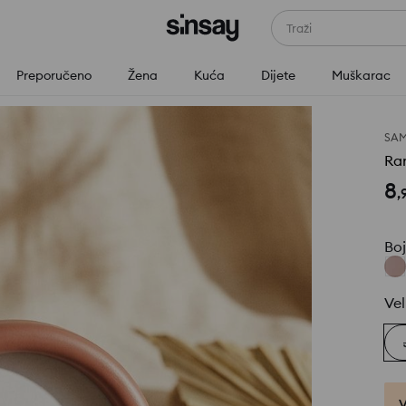
Traži
Preporučeno
Žena
Kuća
Dijete
Muškarac
SAM
Ram
8
,
Bo
Vel
V