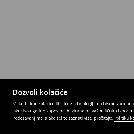
Dozvoli kolačiće
Mi koristimo kolačiće ili slične tehnologije da bismo vam p
iskustvo ugodne kupovine, bazirano na vašim ličnim izborima
Podešavanjima, a ako želite saznati više, pročitajte
Politiku k