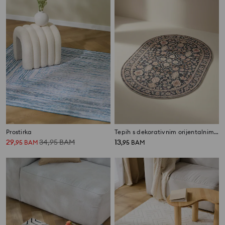
Prostirka
Tepih s dekorativnim orijentalnim uzorkom
29
34,95
BAM
13
,
95
BAM
,
95
BAM