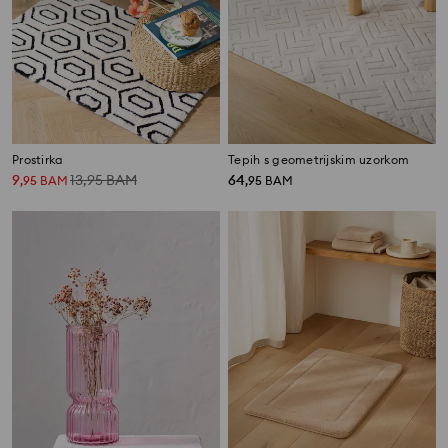
Prostirka
Tepih s geometrijskim uzorkom
9
13,95
BAM
64
,
95
BAM
,
95
BAM