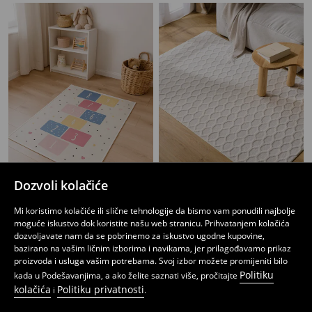
Dozvoli kolačiće
Dječija prostirka
Tepih s geometrijskim uzorkom
Mi koristimo kolačiće ili slične tehnologije da bismo vam ponudili najbolje
17
64
,
95
BAM
,
95
BAM
moguće iskustvo dok koristite našu web stranicu. Prihvatanjem kolačića
dozvoljavate nam da se pobrinemo za iskustvo ugodne kupovine,
bazirano na vašim ličnim izborima i navikama, jer prilagođavamo prikaz
proizvoda i usluga vašim potrebama. Svoj izbor možete promijeniti bilo
Politiku
kada u Podešavanjima, a ako želite saznati više, pročitajte
kolačića
Politiku privatnosti
i
.