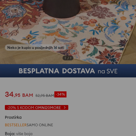
1
/
1
34
,
95
BAM
-34%
52
,
95
BAM
-20%
S KODOM
OMNI20MORE
Prostirka
BESTSELLER
SAMO ONLINE
Boja
:
više boja