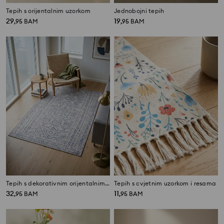
Tepih s orijentalnim uzorkom
Jednobojni tepih
29
19
,
95
BAM
,
95
BAM
Tepih s dekorativnim orijentalnim uzorkom
Tepih s cvjetnim uzorkom i resama
32
11
,
95
BAM
,
95
BAM