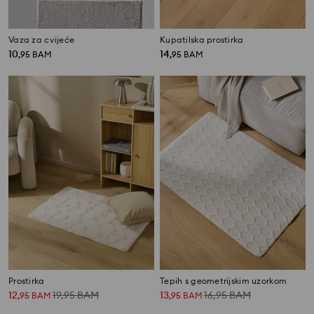
Vaza za cvijeće
Kupatilska prostirka
10
14
,
95
BAM
,
95
BAM
Prostirka
Tepih s geometrijskim uzorkom
12
19,95
BAM
13
16,95
BAM
,
95
BAM
,
95
BAM