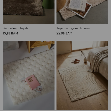
Jednobojni tepih
Tepih s dugom dlakom
19
22
,
95
BAM
,
95
BAM