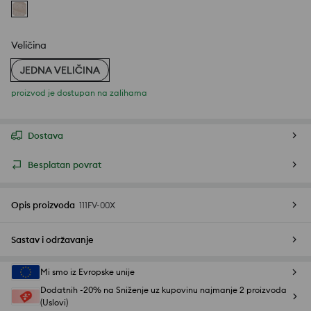
Veličina
JEDNA VELIČINA
proizvod je dostupan na zalihama
Dostava
Besplatan povrat
Opis proizvoda
111FV-00X
Sastav i održavanje
Mi smo iz Evropske unije
Dodatnih -20% na Sniženje uz kupovinu najmanje 2 proizvoda
(Uslovi)