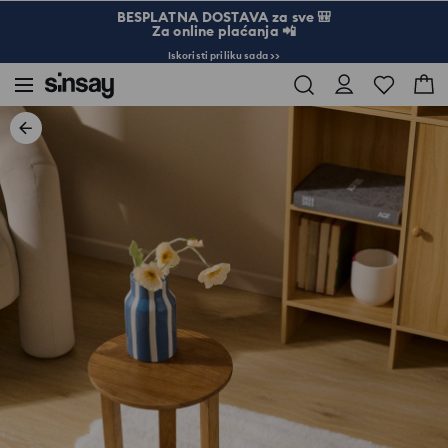
BESPLATNA DOSTAVA za sve 🎒
Za online plaćanja 📲
Iskoristi priliku sada >>