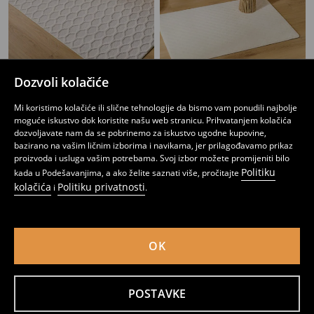
Dozvoli kolačiće
Tepih s geometrijskim uzorkom
Prostirka
Mi koristimo kolačiće ili slične tehnologije da bismo vam ponudili najbolje
64
8
13,95
BAM
,
95
BAM
,
95
BAM
moguće iskustvo dok koristite našu web stranicu. Prihvatanjem kolačića
dozvoljavate nam da se pobrinemo za iskustvo ugodne kupovine,
bazirano na vašim ličnim izborima i navikama, jer prilagođavamo prikaz
proizvoda i usluga vašim potrebama. Svoj izbor možete promijeniti bilo
Politiku
kada u Podešavanjima, a ako želite saznati više, pročitajte
kolačića
Politiku privatnosti
i
.
OK
POSTAVKE