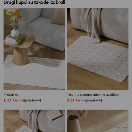
Drugi kupci su takođe izabrali
Prostirka
Tepih s geometrijskim uzorkom
11
13,95
BAM
6
7,95
BAM
,
95
BAM
,
95
BAM