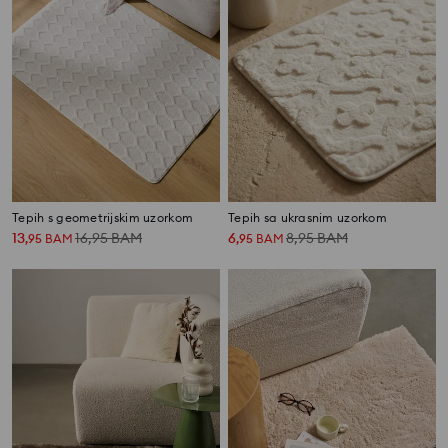
Tepih s geometrijskim uzorkom
Tepih sa ukrasnim uzorkom
13
16,95
BAM
6
8,95
BAM
,
95
BAM
,
95
BAM