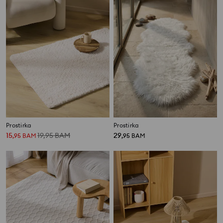
Prostirka
Prostirka
15
19,95
BAM
29
,
95
BAM
,
95
BAM