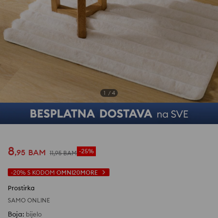
1
/
4
8
,
95
BAM
-25%
11
,
95
BAM
-20%
S KODOM
OMNI20MORE
Prostirka
SAMO ONLINE
Boja
:
bijelo