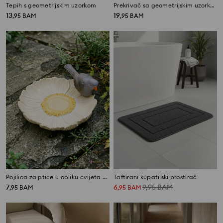
Tepih s geometrijskim uzorkom
Prekrivač sa geometrijskim uzorkom od pamuka
13
19
,
95
BAM
,
95
BAM
Pojilica za ptice u obliku cvijeta s figurom ptice
Taftirani kupatilski prostirač
7
6
9,95
BAM
,
95
BAM
,
95
BAM