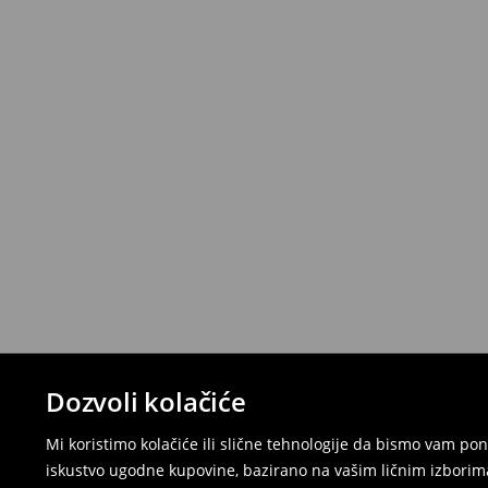
Dozvoli kolačiće
Mi koristimo kolačiće ili slične tehnologije da bismo vam p
iskustvo ugodne kupovine, bazirano na vašim ličnim izborima