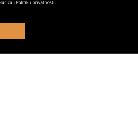
olačića
i
Politiku privatnosti
.