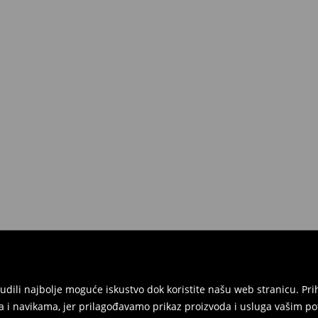
onudili najbolje moguće iskustvo dok koristite našu web stranicu. 
 i navikama, jer prilagođavamo prikaz proizvoda i usluga vašim po