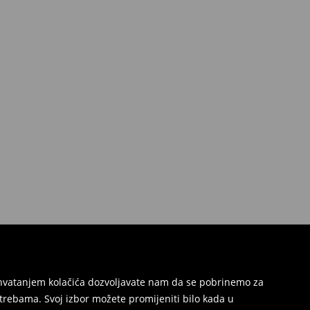
Prihvatanjem kolačića dozvoljavate nam da se pobrinemo za
trebama. Svoj izbor možete promijeniti bilo kada u