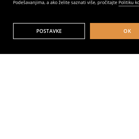
Podešavanjima, a ako želite saznati više, pročitajte
Politiku k
POSTAVKE
OK