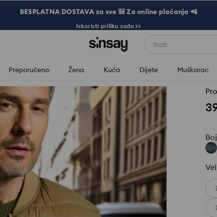
BESPLATNA DOSTAVA za sve 🎒 Za online plaćanja 📲
Iskoristi priliku sada >>
Traži
Preporučeno
Žena
Kuća
Dijete
Muškarac
Pro
3
Bo
Vel