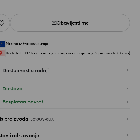
Obavijesti me
Mi smo iz Evropske unije
Dodatnih -20% na Sniženje uz kupovinu najmanje 2 proizvoda (Uslovi)
Dostupnost u radnji
Dostava
Besplatan povrat
is proizvoda
589AW-80X
tav i održavanje