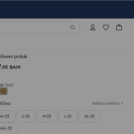
šiveni prsluk
9
,
95
BAM
ja
:
bež
ičina
Tablica veličina
XS
S
M
L
XL
XXL