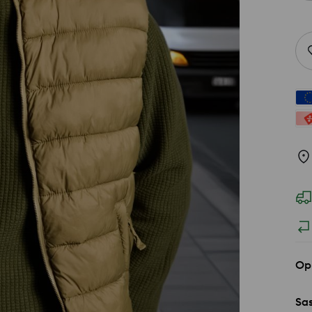
Op
Sas