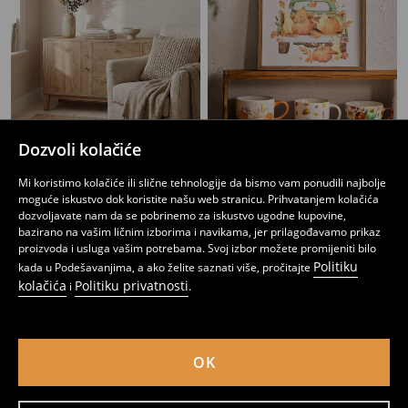
Dozvoli kolačiće
Uokvireni zidni poster s motivom gljiva
Jesenji poster u okviru
7
9
,
95
BAM
,
95
BAM
Mi koristimo kolačiće ili slične tehnologije da bismo vam ponudili najbolje
moguće iskustvo dok koristite našu web stranicu. Prihvatanjem kolačića
dozvoljavate nam da se pobrinemo za iskustvo ugodne kupovine,
bazirano na vašim ličnim izborima i navikama, jer prilagođavamo prikaz
proizvoda i usluga vašim potrebama. Svoj izbor možete promijeniti bilo
Politiku
kada u Podešavanjima, a ako želite saznati više, pročitajte
kolačića
Politiku privatnosti
i
.
OK