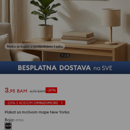
1
/
3
3
,
95
BAM
-20%
4
,
95
BAM
-20%
S KODOM
OMNI20MORE
Plakat sa motivom mape New Yorka
Boja
:
crno