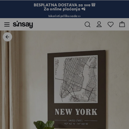
BESPLATNA DOSTAVA za sve 🎒
Za online plaćanja 📲
Iskoristi priliku sada >>