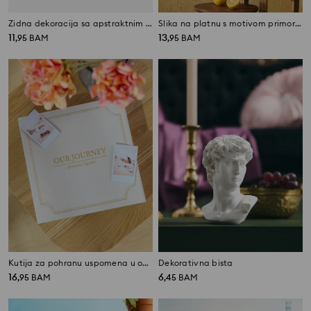
Zidna dekoracija sa apstraktnim uzorkom
Slika na platnu s motivom primorskog gradića
11
13
,
95
BAM
,
95
BAM
Kutija za pohranu uspomena u obliku knjige
Dekorativna bista
16
6
,
95
BAM
,
45
BAM