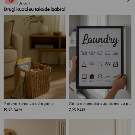
(Uslovi)
Drugi kupci su takođe izabrali
Pletena korpa za odlaganje
Zidna dekoracija s uputama za pranje
19
7
,
95
BAM
,
95
BAM