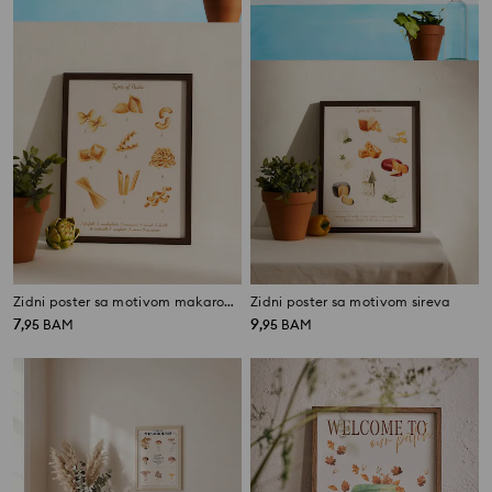
Zidni poster sa motivom makaronsa
Zidni poster sa motivom sireva
7
9
,
95
BAM
,
95
BAM