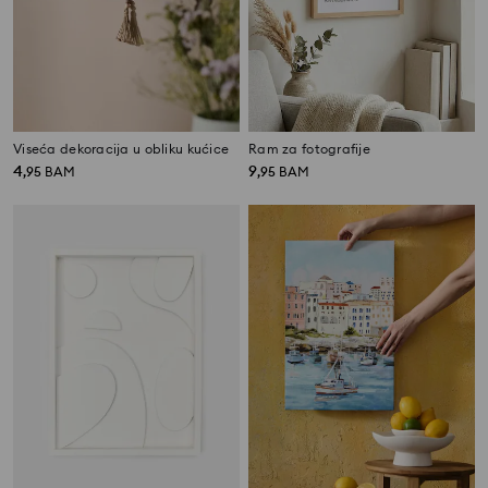
Viseća dekoracija u obliku kućice
Ram za fotografije
4
9
,
95
BAM
,
95
BAM