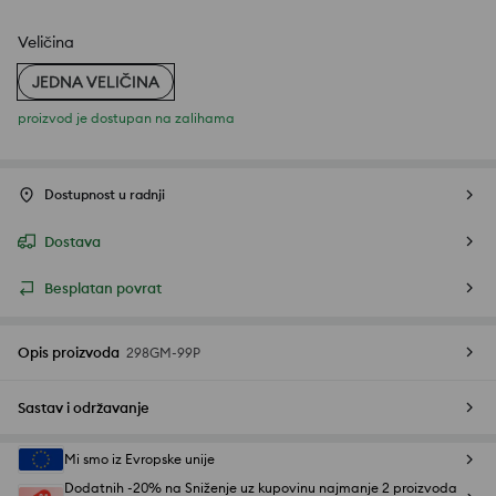
Veličina
JEDNA VELIČINA
proizvod je dostupan na zalihama
Dostupnost u radnji
Dostava
Besplatan povrat
Opis proizvoda
298GM-99P
Sastav i održavanje
Mi smo iz Evropske unije
Dodatnih -20% na Sniženje uz kupovinu najmanje 2 proizvoda