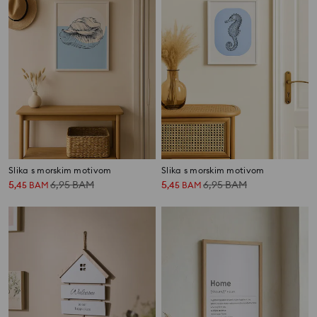
Slika s morskim motivom
Slika s morskim motivom
5
6,95
BAM
5
6,95
BAM
,
45
BAM
,
45
BAM