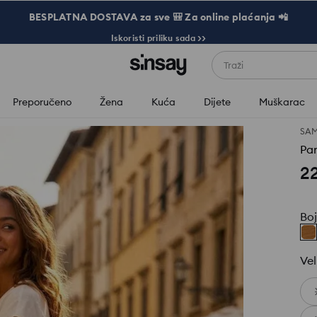
BESPLATNA DOSTAVA za sve 🎒 Za online plaćanja 📲
Iskoristi priliku sada >>
Traži
Preporučeno
Žena
Kuća
Dijete
Muškarac
SAM
Pan
2
Bo
Vel