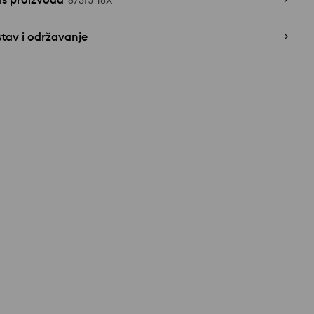
673FJ-18X
tav i održavanje