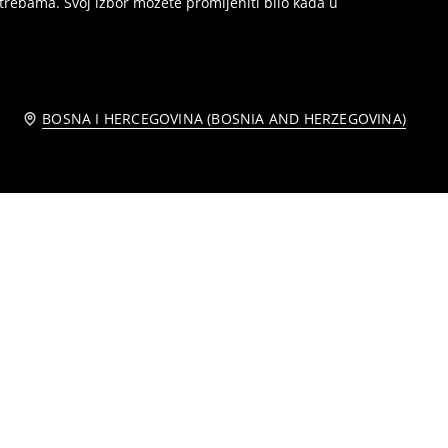
trebama. Svoj izbor možete promijeniti bilo kada u
BOSNA I HERCEGOVINA (BOSNIA AND HERZEGOVINA)