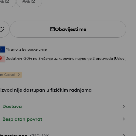
XL
XXL
Obavijesti me
Mi smo iz Evropske unije
Dodatnih -20% na Sniženje uz kupovinu najmanje 2 proizvoda (Uslovi)
rt Casual
izvod nije dostupan u fizičkim radnjama
Dostava
Besplatan povrat
is proizvoda