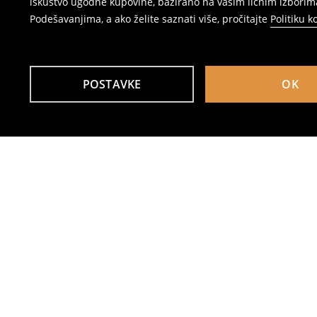
iskustvo ugodne kupovine, bazirano na vašim ličnim izborima
Podešavanjima, a ako želite saznati više, pročitajte
Politiku k
POSTAVKE
OK