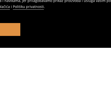
 i navikama, jer prilagođavamo prikaz proizvoda i usluga vašim po
olačića
i
Politiku privatnosti
.