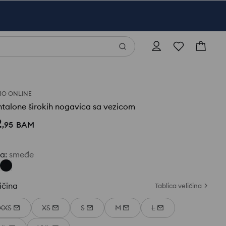
O ONLINE
talone širokih nogavica sa vezicom
2
,
95
BAM
ja
:
smeđe
ičina
Tablica veličina
XXS
XS
S
M
L