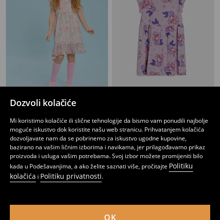
Dozvoli kolačiće
Haljina
Sportska haljina Lilo & Stitch
9
12,95
BAM
3
6,95
BAM
,
95
BAM
,
95
BAM
Mi koristimo kolačiće ili slične tehnologije da bismo vam ponudili najbolje
moguće iskustvo dok koristite našu web stranicu. Prihvatanjem kolačića
dozvoljavate nam da se pobrinemo za iskustvo ugodne kupovine,
bazirano na vašim ličnim izborima i navikama, jer prilagođavamo prikaz
proizvoda i usluga vašim potrebama. Svoj izbor možete promijeniti bilo
Politiku
kada u Podešavanjima, a ako želite saznati više, pročitajte
kolačića
Politiku privatnosti
i
.
OK