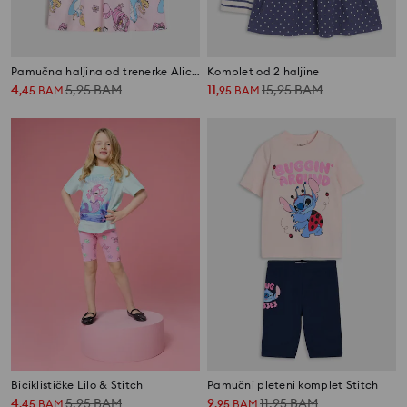
Pamučna haljina od trenerke Alice in Wonderland
Komplet od 2 haljine
4
5,95
BAM
11
15,95
BAM
,
45
BAM
,
95
BAM
Biciklističke Lilo & Stitch
Pamučni pleteni komplet Stitch
4
5,95
BAM
9
11,95
BAM
,
45
BAM
,
95
BAM