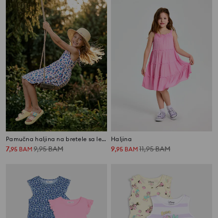
Pamučna haljina na bretele sa leopard dezenom
Haljina
7
9,95
BAM
9
11,95
BAM
,
95
BAM
,
95
BAM