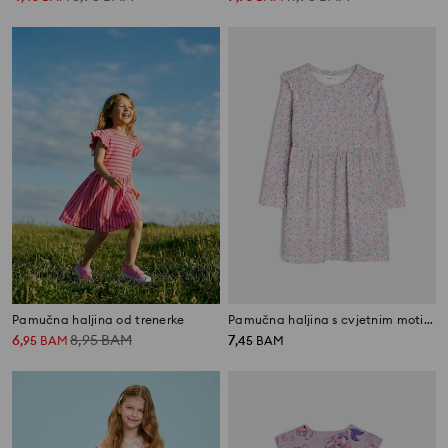
Pamučna haljina od trenerke
Pamučna haljina s cvjetnim motivom
6
8,95
BAM
7
,
95
BAM
,
45
BAM