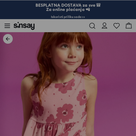
BESPLATNA DOSTAVA za sve 🎒
Za online plaćanja 📲
Iskoristi priliku sada >>