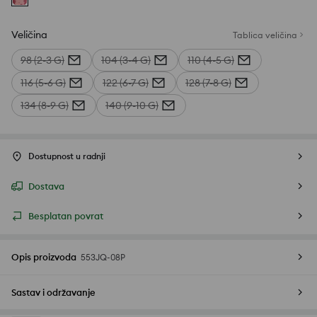
Veličina
Tablica veličina
98 (2-3 G)
104 (3-4 G)
110 (4-5 G)
116 (5-6 G)
122 (6-7 G)
128 (7-8 G)
134 (8-9 G)
140 (9-10 G)
Dostupnost u radnji
Dostava
Besplatan povrat
Opis proizvoda
553JQ-08P
Sastav i održavanje