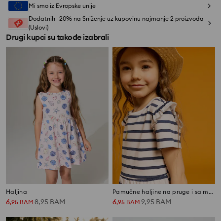
Mi smo iz Evropske unije
Dodatnih -20% na Sniženje uz kupovinu najmanje 2 proizvoda
(Uslovi)
Drugi kupci su takođe izabrali
Haljina
Pamučne haljine na pruge i sa motivom limuna 2 pack
6
8,95
BAM
6
9,95
BAM
,
95
BAM
,
95
BAM