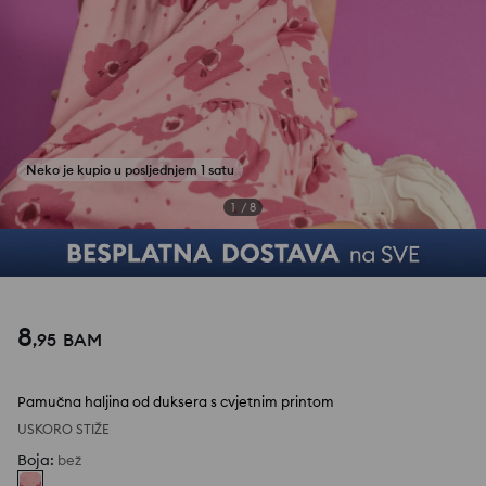
1
/
8
8
,
95
BAM
Pamučna haljina od duksera s cvjetnim printom
USKORO STIŽE
Boja
:
bež