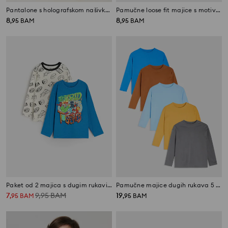
Pantalone s holografskom našivkom SpongeBob
Pamučne loose fit majice s motivom dinosaurusa 2 pack
8
8
,
95
BAM
,
95
BAM
Paket od 2 majica s dugim rukavima Avengers
Pamučne majice dugih rukava 5 pack
7
9,95
BAM
19
,
95
BAM
,
95
BAM