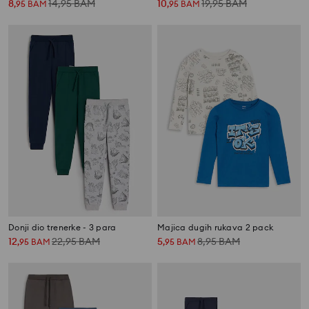
8
14,95
BAM
10
19,95
BAM
,
95
BAM
,
95
BAM
Donji dio trenerke - 3 para
Majica dugih rukava 2 pack
12
22,95
BAM
5
8,95
BAM
,
95
BAM
,
95
BAM