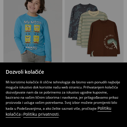
Dozvoli kolačiće
Paket od 2 majica s dugim rukavima SpongeBob
Pamučne majice dugih rukava sa motivom dinosaurusa 3 pack
6
8,95
BAM
15
,
95
BAM
,
95
BAM
Mi koristimo kolačiće ili slične tehnologije da bismo vam ponudili najbolje
moguće iskustvo dok koristite našu web stranicu. Prihvatanjem kolačića
dozvoljavate nam da se pobrinemo za iskustvo ugodne kupovine,
bazirano na vašim ličnim izborima i navikama, jer prilagođavamo prikaz
proizvoda i usluga vašim potrebama. Svoj izbor možete promijeniti bilo
Politiku
kada u Podešavanjima, a ako želite saznati više, pročitajte
kolačića
Politiku privatnosti
i
.