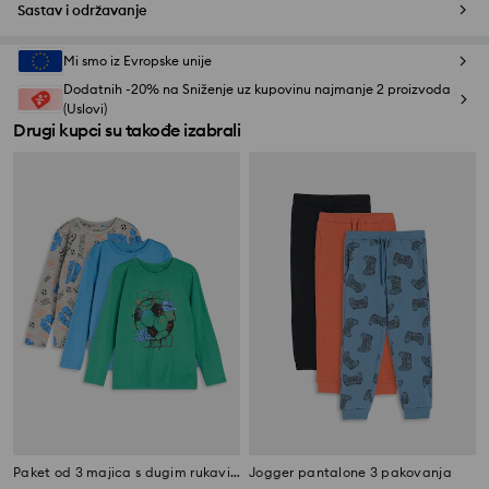
Sastav i održavanje
Mi smo iz Evropske unije
Dodatnih -20% na Sniženje uz kupovinu najmanje 2 proizvoda
(Uslovi)
Drugi kupci su takođe izabrali
Paket od 3 majica s dugim rukavima
Jogger pantalone 3 pakovanja