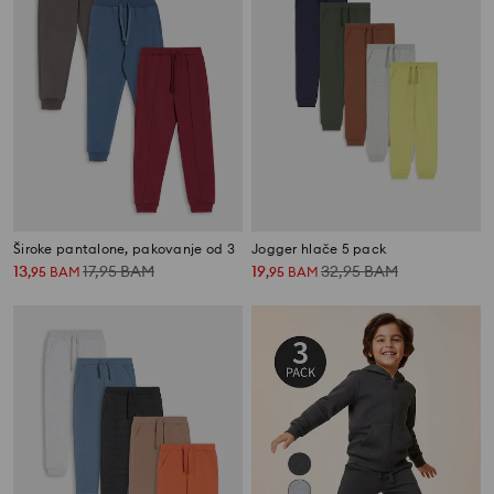
Široke pantalone, pakovanje od 3
Jogger hlače 5 pack
13
17,95
BAM
19
32,95
BAM
,
95
BAM
,
95
BAM