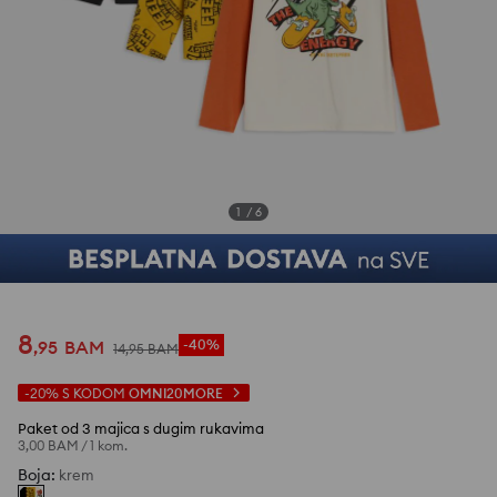
1
/
6
8
,
95
BAM
-40%
14
,
95
BAM
-20%
S KODOM
OMNI20MORE
Paket od 3 majica s dugim rukavima
3,00 BAM
/
1 kom.
Boja
:
krem