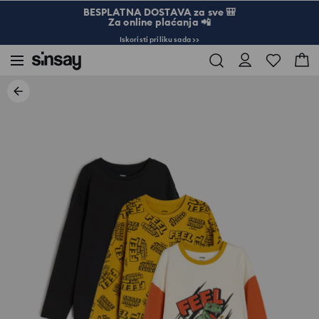
BESPLATNA DOSTAVA za sve 🎒
Za online plaćanja 📲
Iskoristi priliku sada >>