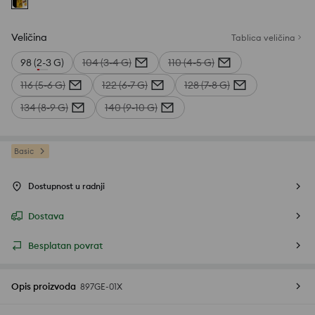
Veličina
Tablica veličina
98 (2-3 G)
104 (3-4 G)
110 (4-5 G)
116 (5-6 G)
122 (6-7 G)
128 (7-8 G)
134 (8-9 G)
140 (9-10 G)
Basic
Dostupnost u radnji
Dostava
Besplatan povrat
Opis proizvoda
897GE-01X