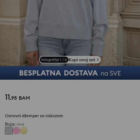
Kupi ovaj set
fotografije
1
/
6
11
,
95
BAM
Osnovni džemper sa viskozom
Boja
:
siva