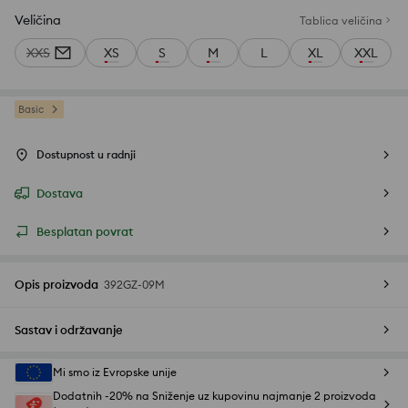
Veličina
Tablica veličina
XXS
XS
S
M
L
XL
XXL
Basic
Dostupnost u radnji
Dostava
Besplatan povrat
Opis proizvoda
392GZ-09M
Sastav i održavanje
Mi smo iz Evropske unije
Dodatnih -20% na Sniženje uz kupovinu najmanje 2 proizvoda