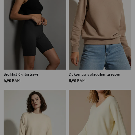
Biciklistički šortsevi
Dukserica s okruglim izrezom
5
8
,
95
BAM
,
95
BAM