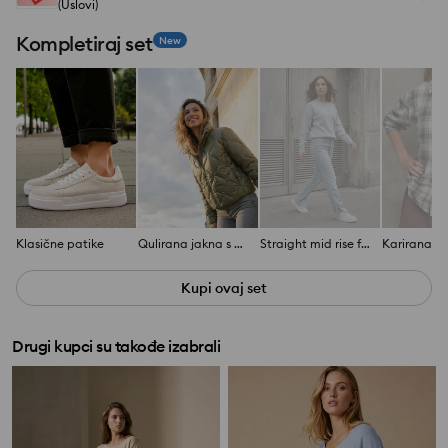
(Uslovi)
Kompletiraj set
New
Klasične patike
Qulirana jakna s visokim ovratnikom
Straight mid rise farmerke
Karirana ko
Kupi ovaj set
Drugi kupci su takođe izabrali