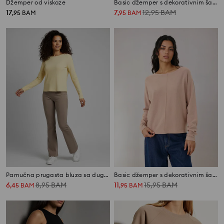
Džemper od viskoze
Basic džemper s dekorativnim šavovima i viskozom
17
7
12,95
BAM
,
95
BAM
,
95
BAM
Pamučna prugasta bluza sa dugim rukavima
Basic džemper s dekorativnim šavovima i viskozom
6
8,95
BAM
11
15,95
BAM
,
45
BAM
,
95
BAM