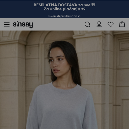
BESPLATNA DOSTAVA za sve 🎒
Za online plaćanja 📲
Iskoristi priliku sada >>
Sinsay
Žena
Osnovni džemper sa viskozom