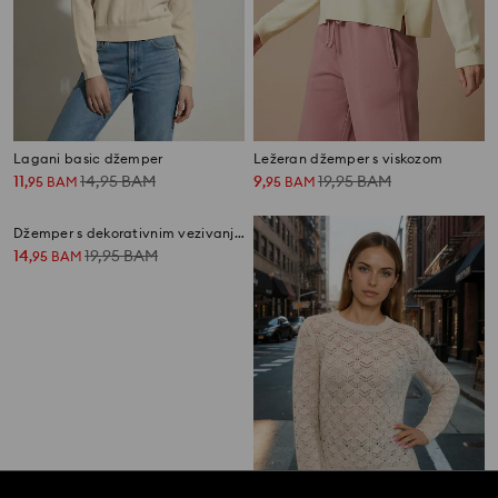
Lagani basic džemper
Ležeran džemper s viskozom
11
14,95
BAM
9
19,95
BAM
,
95
BAM
,
95
BAM