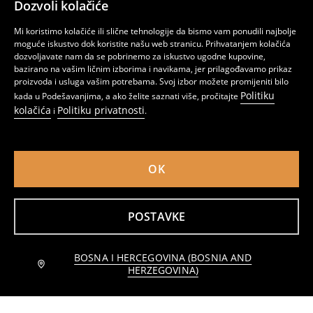
Dozvoli kolačiće
Džemper s dekorativnim vezivanjem i viskozom
Ažurni džemper sa viskozom
Mi koristimo kolačiće ili slične tehnologije da bismo vam ponudili najbolje
14
19,95
BAM
12
16,95
BAM
,
95
BAM
,
95
BAM
moguće iskustvo dok koristite našu web stranicu. Prihvatanjem kolačića
dozvoljavate nam da se pobrinemo za iskustvo ugodne kupovine,
bazirano na vašim ličnim izborima i navikama, jer prilagođavamo prikaz
proizvoda i usluga vašim potrebama. Svoj izbor možete promijeniti bilo
Politiku
kada u Podešavanjima, a ako želite saznati više, pročitajte
kolačića
Politiku privatnosti
i
.
OK
POSTAVKE
BOSNA I HERCEGOVINA (BOSNIA AND
Dodaj u korpu
Rebrasti džemper s viskozom
Rebrasti džemper
HERZEGOVINA)
11,95 BAM
12
7
14,95
BAM
,
95
BAM
,
95
BAM