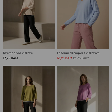
Džemper od viskoze
Ležeran džemper s viskozom
17
16
19,95
BAM
,
95
BAM
,
95
BAM