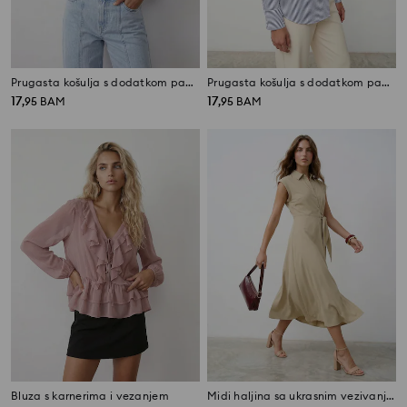
Prugasta košulja s dodatkom pamuka
Prugasta košulja s dodatkom pamuka
17
17
,
95
BAM
,
95
BAM
Bluza s karnerima i vezanjem
Midi haljina sa ukrasnim vezivanjem sa viskozom