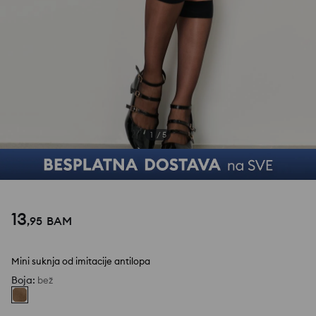
1
/
5
13
,
95
BAM
Mini suknja od imitacije antilopa
Boja
:
bež