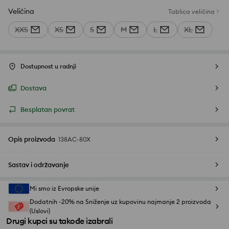
Veličina
Tablica veličina
XXS
XS
S
M
L
XL
Dostupnost u radnji
Dostava
Besplatan povrat
Opis proizvoda
138AC-80X
Sastav i održavanje
Mi smo iz Evropske unije
Dodatnih -20% na Sniženje uz kupovinu najmanje 2 proizvoda
(Uslovi)
Drugi kupci su takođe izabrali