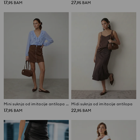
17
27
,
95
BAM
,
95
BAM
Mini suknja od imitacije antilopa s rajsferšlusom
Midi suknja od imitacije antilopa
17
22
,
95
BAM
,
95
BAM