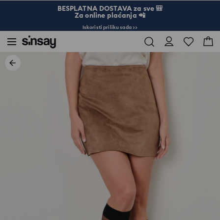
BESPLATNA DOSTAVA za sve 🎒
Za online plaćanja 📲
Iskoristi priliku sada >>