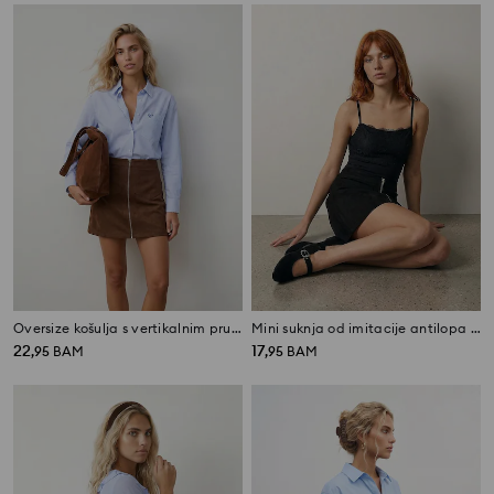
Oversize košulja s vertikalnim prugama i džepom
Mini suknja od imitacije antilopa s rajsferšlusom
22
17
,
95
BAM
,
95
BAM