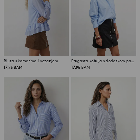
Bluza s karnerima i vezanjem
Prugasta košulja s dodatkom pamuka
17
17
,
95
BAM
,
95
BAM