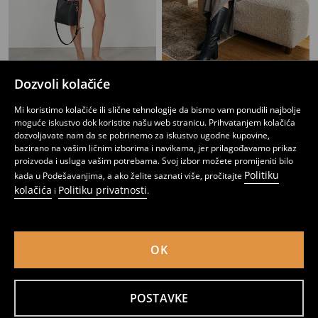
Dozvoli kolačiće
Mini suknja od umjetne kože
Midi suknja s mješavinom viskoze
17
17
,
95
BAM
,
95
BAM
Mi koristimo kolačiće ili slične tehnologije da bismo vam ponudili najbolje
moguće iskustvo dok koristite našu web stranicu. Prihvatanjem kolačića
dozvoljavate nam da se pobrinemo za iskustvo ugodne kupovine,
bazirano na vašim ličnim izborima i navikama, jer prilagođavamo prikaz
proizvoda i usluga vašim potrebama. Svoj izbor možete promijeniti bilo
Politiku
kada u Podešavanjima, a ako želite saznati više, pročitajte
kolačića
Politiku privatnosti
i
.
OK
POSTAVKE