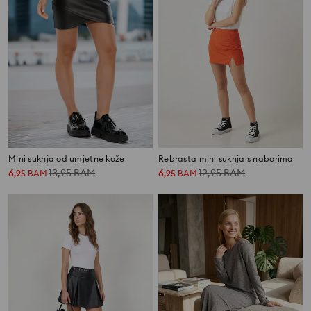
Mini suknja od umjetne kože
Rebrasta mini suknja s naborima
6
13,95
BAM
6
12,95
BAM
,
95
BAM
,
95
BAM