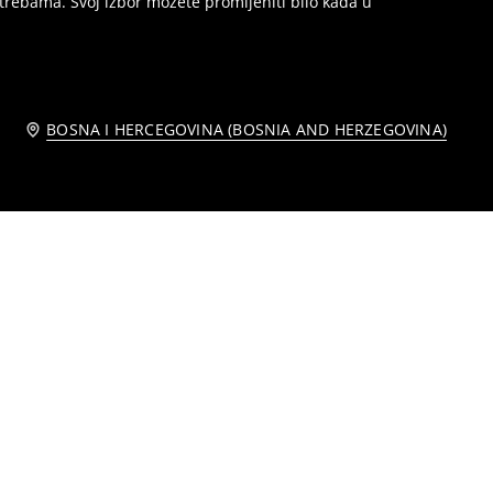
trebama. Svoj izbor možete promijeniti bilo kada u
BOSNA I HERCEGOVINA (BOSNIA AND HERZEGOVINA)