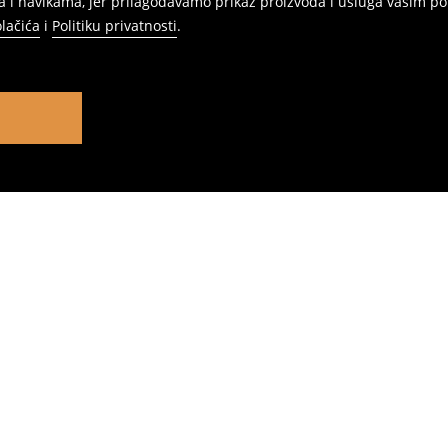
 i navikama, jer prilagođavamo prikaz proizvoda i usluga vašim po
olačića
i
Politiku privatnosti
.