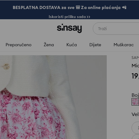
BESPLATNA DOSTAVA za sve 🎒 Za online plaćanja 📲
Iskoristi priliku sada >>
Traži
Preporučeno
Žena
Kuća
Dijete
Muškarac
SAM
Mid
19
Bo
Vel