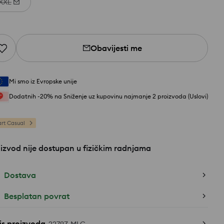
XXL
Obavijesti me
Mi smo iz Evropske unije
Dodatnih -20% na Sniženje uz kupovinu najmanje 2 proizvoda (Uslovi)
rt Casual
izvod nije dostupan u fizičkim radnjama
Dostava
Besplatan povrat
is proizvoda