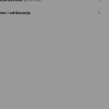
2279Z-MLC
tav i održavanje