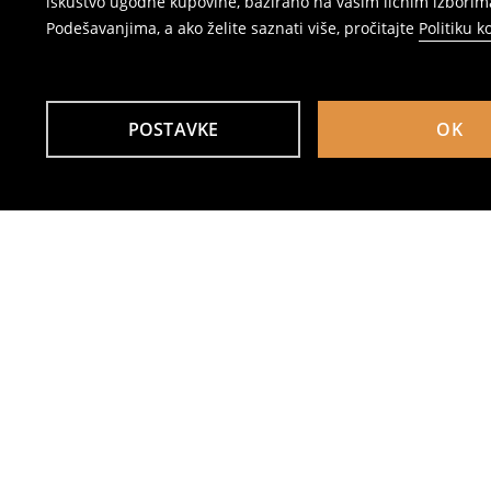
iskustvo ugodne kupovine, bazirano na vašim ličnim izborima
Podešavanjima, a ako želite saznati više, pročitajte
Politiku k
POSTAVKE
OK