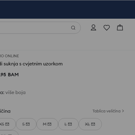
O ONLINE
i suknja s cvjetnim uzorkom
,
95
BAM
ja
:
više boja
ičina
Tablica veličina
XS
S
M
L
XL